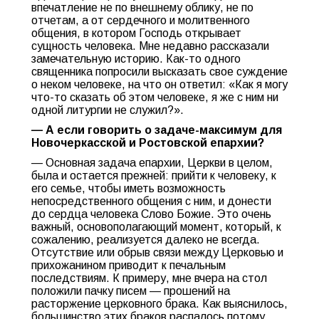
впечатление не по внешнему облику, не по
отчетам, а от сердечного и молитвенного
общения, в котором Господь открывает
сущность человека. Мне недавно рассказали
замечательную историю. Как-то одного
священника попросили высказать свое суждение
о неком человеке, на что он ответил: «Как я могу
что-то сказать об этом человеке, я же с ним ни
одной литургии не служил?».
— А если говорить о задаче-максимум для
Новочеркасской и Ростовской епархии?
— Основная задача епархии, Церкви в целом,
была и остается прежней: прийти к человеку, к
его семье, чтобы иметь возможность
непосредственного общения с ним, и донести
до сердца человека Слово Божие. Это очень
важный, основополагающий момент, который, к
сожалению, реализуется далеко не всегда.
Отсутствие или обрыв связи между Церковью и
прихожанином приводит к печальным
последствиям. К примеру, мне вчера на стол
положили пачку писем — прошений на
расторжение церковного брака. Как выяснилось,
большинство этих браков распалось потому,