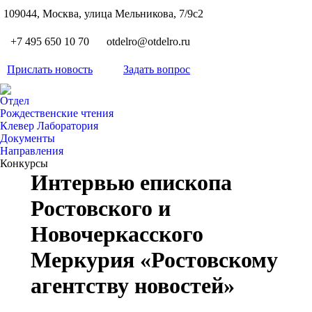
S
109044, Москва, улица Мельникова, 7/9с2
Вкон
page
Flickr
+7 495 650 10 70
otdelro@otdelro.ru
opens
page
YouT
in
opens
Прислать новость
Задать вопрос
page
new
Teleg
in
opens
wind
page
new
Отдел
in
opens
Рождественские чтения
wind
new
Клевер Лаборатория
in
wind
Документы
new
Направления
wind
Конкурсы
Интервью епископа
Ростовского и
Новочеркасского
Меркурия «Ростовскому
агентству новостей»
Вы здесь: