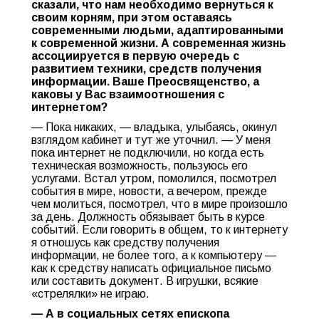
сказали, что нам необходимо вернуться к
своим корням, при этом оставаясь
современными людьми, адаптированными
к современной жизни. А современная жизнь
ассоциируется в первую очередь с
развитием техники, средств получения
информации. Ваше Преосвященство, а
каковы у Вас взаимоотношения с
интернетом?
— Пока никаких, — владыка, улыбаясь, окинул
взглядом кабинет и тут же уточнил. — У меня
пока интернет не подключили, но когда есть
техническая возможность, пользуюсь его
услугами. Встал утром, помолился, посмотрел
события в мире, новости, а вечером, прежде
чем молиться, посмотрел, что в мире произошло
за день. Должность обязывает быть в курсе
событий. Если говорить в общем, то к интернету
я отношусь как средству получения
информации, не более того, а к компьютеру —
как к средству написать официальное письмо
или составить документ. В игрушки, всякие
«стрелялки» не играю.
— А в социальных сетях епископа