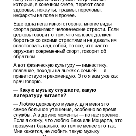
которые, в конечном счете, теряют свое
здоровье: нокауты, травмы, переломы,
инфаркты на поле и прочее.
Еще одна негативная сторона: многие виды
спорта разжигают человеческие страсти. Если
церковь говорит о том, что человек должен
бороться со своими страстями и не давать им
властвовать над собой, то всё, что часто
окружает современный спорт, говорит об
обратном.
А вот физическую культуру — гимнастику,
плавание, походы на лыжах с семьей — я
приветствую и рекомендую. Это я вам уже как
врач говорю.
— Какую музыку слушаете, какую
литературу читаете?
— Люблю церковную музыку, для меня это
самое большое утешение, особенно во время
службы. А в другие моменты — по настроению.
Если я скажу, что люблю Баха или Моцарта, это
прозвучит банально, но тем не менее это так.
Мне кажется, не любить такую музыку