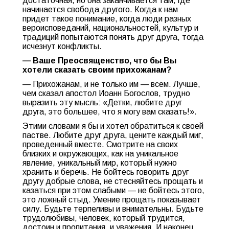
достаточная, но она заканчивается там, где
начинается свобода другого. Когда к нам
придет такое понимание, когда люди разных
вероисповеданий, национальностей, культур и
традиций попытаются понять друг друга, тогда
исчезнут конфликты.
— Ваше Преосвященство, что бы Вы
хотели сказать своим прихожанам?
— Прихожанам, и не только им — всем. Лучше,
чем сказал апостол Иоанн Богослов, трудно
выразить эту мысль: «Детки, любите друг
друга, это большее, что я могу вам сказать!».
Этими словами я бы и хотел обратиться к своей
пастве. Любите друг друга, цените каждый миг,
проведенный вместе. Смотрите на своих
близких и окружающих, как на уникальное
явление, уникальный мир, который нужно
хранить и беречь. Не бойтесь говорить друг
другу добрые слова, не стесняйтесь прощать и
казаться при этом слабыми — не бойтесь этого,
это ложный стыд. Умение прощать показывает
силу. Будьте терпеливы и внимательны. Будьте
трудолюбивы, человек, который трудится,
достоин и пропитания, и уважения. И наконец,