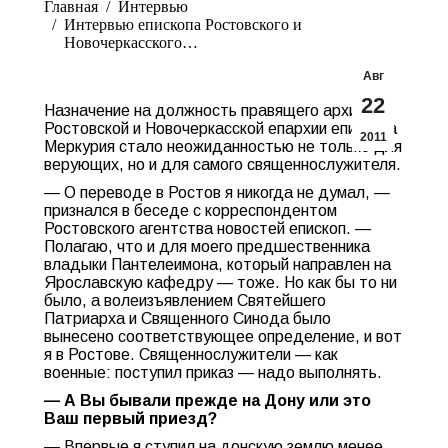
Главная
Интервью
Интервью епископа Ростовского и
Новочеркасского…
Авг
22
Назначение на должность правящего архиерея
Ростовской и Новочеркасской епархии епископа
2011
Меркурия стало неожиданностью не только для
верующих, но и для самого священнослужителя.
— О переводе в Ростов я никогда не думал, —
признался в беседе с корреспондентом
Ростовского агентства новостей епископ. —
Полагаю, что и для моего предшественника
владыки Пантелеимона, который направлен на
Ярославскую кафедру — тоже. Но как бы то ни
было, а волеизъявлением Святейшего
Патриарха и Священного Синода было
вынесено соответствующее определение, и вот
я в Ростове. Священнослужители — как
военные: поступил приказ — надо выполнять.
— А Вы бывали прежде на Дону или это
Ваш первый приезд?
— Впервые я ступил на донскую землю менее