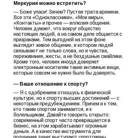
Меркурия можно встретить?
— Боже упаси! Зачем? Пустая трата времени.
Все эти «Одноклассники», «Мои миры»,
«Контакты» и прочее — иллюзия общения.
Человек думает, что вокруг общество
настоящих людей, а на самом деле общается с
призраками. Тем выгодней на этом фоне
выглядит живое общение, в котором людей
связывают не только слова, но и чувства,
переживания, жесты, а не бездушные смайлики.
Кроме того, человек иногда доверяет
электронным носителям такие интимные вещи,
которые совсем не нужно было бы доверять.
— Ваше отношение к спорту?
— Я с одобрением отношусь к физической
культуре, но к спорту высших достижений — с
некоторым предубеждением. Причем и к тем,
кто таким спортом занимается, и к
болельщикам. Давайте говорить открыто:
современный спорт часто превращается в
бизнес, на этом зарабатывают огромные
деньги. А в качестве инструмента для
получения денег выступают спортсмены,