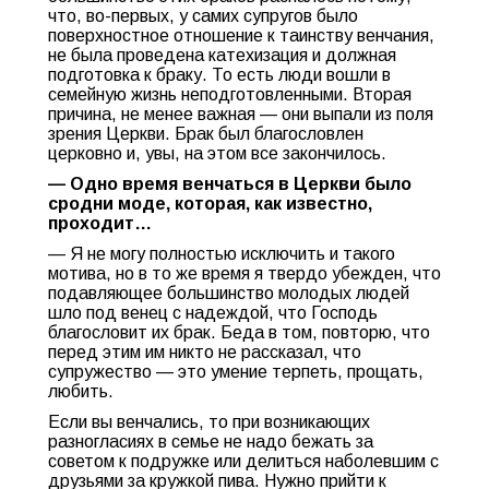
что, во-первых, у самих супругов было
поверхностное отношение к таинству венчания,
не была проведена катехизация и должная
подготовка к браку. То есть люди вошли в
семейную жизнь неподготовленными. Вторая
причина, не менее важная — они выпали из поля
зрения Церкви. Брак был благословлен
церковно и, увы, на этом все закончилось.
— Одно время венчаться в Церкви было
сродни моде, которая, как известно,
проходит…
— Я не могу полностью исключить и такого
мотива, но в то же время я твердо убежден, что
подавляющее большинство молодых людей
шло под венец с надеждой, что Господь
благословит их брак. Беда в том, повторю, что
перед этим им никто не рассказал, что
супружество — это умение терпеть, прощать,
любить.
Если вы венчались, то при возникающих
разногласиях в семье не надо бежать за
советом к подружке или делиться наболевшим с
друзьями за кружкой пива. Нужно прийти к