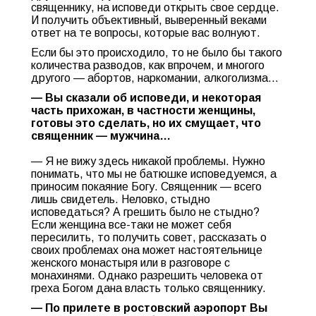
священнику, на исповеди открыть свое сердце.
И получить объективный, выверенный веками
ответ на те вопросы, которые вас волнуют.
Если бы это происходило, то не было бы такого
количества разводов, как впрочем, и многого
другого — абортов, наркомании, алкоголизма…
— Вы сказали об исповеди, и некоторая
часть прихожан, в частности женщины,
готовы это сделать, но их смущает, что
священник — мужчина…
— Я не вижу здесь никакой проблемы. Нужно
понимать, что мы не батюшке исповедуемся, а
приносим покаяние Богу. Священник — всего
лишь свидетель. Неловко, стыдно
исповедаться? А грешить было не стыдно?
Если женщина все-таки не может себя
пересилить, то получить совет, рассказать о
своих проблемах она может настоятельнице
женского монастыря или в разговоре с
монахинями. Однако разрешить человека от
греха Богом дана власть только священнику.
— По прилете в ростовский аэропорт Вы