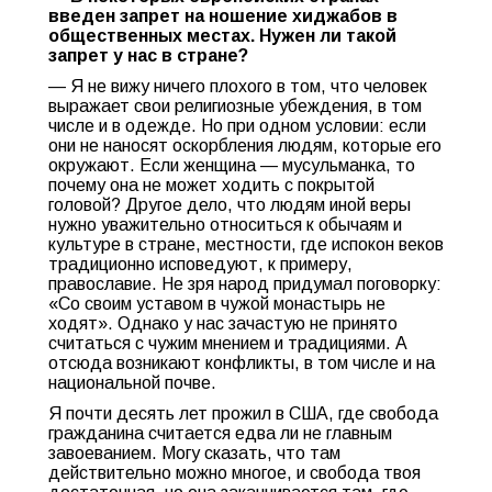
введен запрет на ношение хиджабов в
общественных местах. Нужен ли такой
запрет у нас в стране?
— Я не вижу ничего плохого в том, что человек
выражает свои религиозные убеждения, в том
числе и в одежде. Но при одном условии: если
они не наносят оскорбления людям, которые его
окружают. Если женщина — мусульманка, то
почему она не может ходить с покрытой
головой? Другое дело, что людям иной веры
нужно уважительно относиться к обычаям и
культуре в стране, местности, где испокон веков
традиционно исповедуют, к примеру,
православие. Не зря народ придумал поговорку:
«Со своим уставом в чужой монастырь не
ходят». Однако у нас зачастую не принято
считаться с чужим мнением и традициями. А
отсюда возникают конфликты, в том числе и на
национальной почве.
Я почти десять лет прожил в США, где свобода
гражданина считается едва ли не главным
завоеванием. Могу сказать, что там
действительно можно многое, и свобода твоя