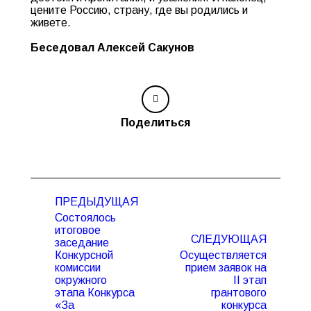
цените Россию, страну, где вы родились и
живете.
Беседовал Алексей Сакунов
Поделиться
Навигация
ПРЕДЫДУЩАЯ
по
Состоялось
записям
итоговое
СЛЕДУЮЩАЯ
заседание
Конкурсной
Осуществляется
комиссии
прием заявок на
окружного
II этап
этапа Конкурса
грантового
Предыдущая
Следующая
«За
конкурса
запись:
запись: