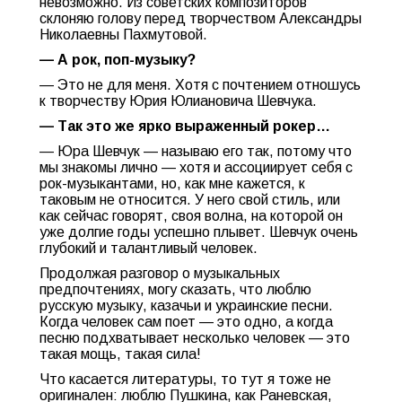
невозможно. Из советских композиторов
склоняю голову перед творчеством Александры
Николаевны Пахмутовой.
— А рок, поп-музыку?
— Это не для меня. Хотя с почтением отношусь
к творчеству Юрия Юлиановича Шевчука.
— Так это же ярко выраженный рокер…
— Юра Шевчук — называю его так, потому что
мы знакомы лично — хотя и ассоциирует себя с
рок-музыкантами, но, как мне кажется, к
таковым не относится. У него свой стиль, или
как сейчас говорят, своя волна, на которой он
уже долгие годы успешно плывет. Шевчук очень
глубокий и талантливый человек.
Продолжая разговор о музыкальных
предпочтениях, могу сказать, что люблю
русскую музыку, казачьи и украинские песни.
Когда человек сам поет — это одно, а когда
песню подхватывает несколько человек — это
такая мощь, такая сила!
Что касается литературы, то тут я тоже не
оригинален: люблю Пушкина, как Раневская,