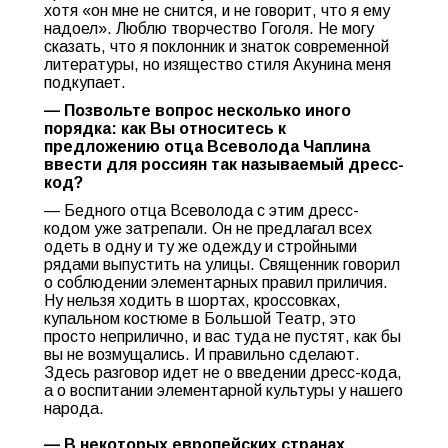
хотя «он мне не снится, и не говорит, что я ему
надоел». Люблю творчество Гоголя. Не могу
сказать, что я поклонник и знаток современной
литературы, но изящество стиля Акунина меня
подкупает.
— Позвольте вопрос несколько иного
порядка: как Вы относитесь к
предложению отца Всеволода Чаплина
ввести для россиян так называемый дресс-
код?
— Бедного отца Всеволода с этим дресс-
кодом уже затрепали. Он не предлагал всех
одеть в одну и ту же одежду и стройными
рядами выпустить на улицы. Священник говорил
о соблюдении элементарных правил приличия.
Ну нельзя ходить в шортах, кроссовках,
купальном костюме в Большой Театр, это
просто неприлично, и вас туда не пустят, как бы
вы не возмущались. И правильно сделают.
Здесь разговор идет не о введении дресс-кода,
а о воспитании элементарной культуры у нашего
народа.
— В некоторых европейских странах