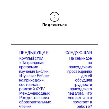
Поделиться
Навигация
ПРЕДЫДУЩАЯ
СЛЕДУЮЩАЯ
по
Круглый стол
На семинаре
записям
«Патриаршая
по
программа
приходскому
изучения Библии:
просвещению
Изучение Библии
детей
на приходах»
обсудили
Предыдущая
Следующая
состоялся в
трудности
запись:
запись:
рамках XXXIV
приходского
Международных
педагога: что
Рождественских
мешает и что
образовательных
помогает в
чтений
работе?