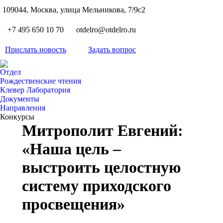
S
109044, Москва, улица Мельникова, 7/9с2
Вкон
page
Flickr
+7 495 650 10 70
otdelro@otdelro.ru
opens
page
YouT
in
opens
Прислать новость
Задать вопрос
page
new
Teleg
in
opens
wind
page
new
Отдел
in
opens
Рождественские чтения
wind
new
Клевер Лаборатория
in
wind
Документы
new
Направления
wind
Конкурсы
Митрополит Евгений:
«Наша цель –
выстроить целостную
систему приходского
просвещения»
Вы здесь: