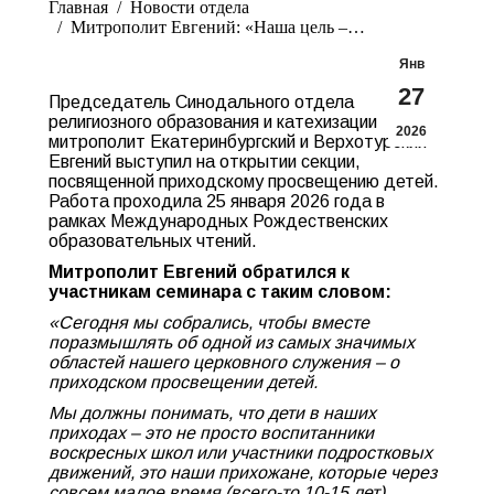
Главная
Новости отдела
Митрополит Евгений: «Наша цель –…
Янв
27
Председатель Синодального отдела
религиозного образования и катехизации
2026
митрополит Екатеринбургский и Верхотурский
Евгений выступил на открытии секции,
посвященной приходскому просвещению детей.
Работа проходила 25 января 2026 года в
рамках Международных Рождественских
образовательных чтений.
Митрополит Евгений обратился к
участникам семинара с таким словом:
«Сегодня мы собрались, чтобы вместе
поразмышлять об одной из самых значимых
областей нашего церковного служения – о
приходском просвещении детей.
Мы должны понимать, что дети в наших
приходах – это не просто воспитанники
воскресных школ или участники подростковых
движений, это наши прихожане, которые через
совсем малое время (всего-то 10-15 лет)