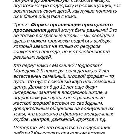
получить духовническую, психологическую,
педагогическую поддержку и рекомендации, как
воспитывать своих детей, как лучше понимать
их и ближе общаться с ними.
Третье.
Формы организации приходского
просвещения
детей могут быть разными! Это
не только воскресные школы – мы свободны
здесь и можем творчески подойти к выбору,
который зависит не только от ресурсов
конкретного прихода, но и от особенностей
реальных людей.
Кто перед нами? Малыши? Подростки?
Молодежь? К примеру, если детям до 7 лет
естественен семейный, игровой формат – то
пусть это будет семейный клуб или семейный
центр. Детям от 8 до 11 лет еще будут
интересны занятия в воскресной школе, а
подросткам уже нужны не ограниченные
жесткой формой встречи со свободным,
доверительным общением на волнующие их
темы, что возможно в формате молодежных
клубов, центров, движений, кружков и т.д.
Четвертое. На что опираться в содержании
работы? Как сделать приходские встречи