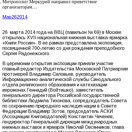
Митрополит Меркурий направил приветствие
организаторам…
Мар
26
2014
26 марта 2014 года на ВВЦ (павильон № 69) в Москве
открылась XVII национальная книжная выставка-ярмарка
«Книги России». В ее рамках представлена экспозиция,
посвященной 700-летию со дня рождения преподобного
Сергия Радонежского.
В церемонии открытия экспозиции приняли участие
главный редактор Издательства Московской Патриархии
протоиерей Владимир Силовьев, руководитель
Информационно-аналитической службы Синодального
отдела религиозного образования и катехизации
иеромонах Геннадий (Войтишко), заместитель
генерального директора Российской государственной
библиотеки Людмила Тихонова, сопредседатель Совета
по сохранению природного наследия нации в Совете
Федерации Владимир Зотов, председатель АСКИ
(Ассоциации Книгоиздателей) Константин Чеченев,
гендиректор Генеральной дирекции международных
книжных выставок и ярмарок Николай Овсянников, глава