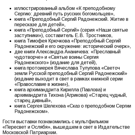
иллюстрированный альбом «К преподобному
Сергию: древний путь русских богомольцев»,
книга «Преподобный Сергий Радонежский. Житие в
пересказе для детей»,
книга «Преподобный Сергий» (серия «Наши святые
заступники»), составитель Е.В. Тростников,
книга Тимофея Крючкова «Преподобный Сергий
Радонежский и его окружение: исторический очерк»,
две книги Александра Ананичева: «Преславный
чудотворче» и «Святые воины Сергия
Радонежского» (издание для детей),
книга протоиерея Вячеслава Тулупова «Светоч
земли Русской преподобный Сергий Радонежский»
(издание выходит в свет в рамках книжной серии
«Православие в жизни»),
книга архимандрита Кирилла (Павлова) и
архимандрита Тихона (Агрикова) «Старец чудный,
старец дивный»,
книга Сергея Шелехова «Сказ о преподобном Сергии
Радонежском».
Гости выставки познакомились с мультфильмом
«Пересвет и Ослябя», вышедшем в свет в Издательстве
Московской Патриархии.