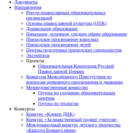
Документы
Направления
Реестр православных образовательных
организаций
Основы православной культуры (ОПК)
Дошкольное образование
Начальное, основное, среднее общее образование
Приходское просвещение взрослых
Приходское просвещение детей
Центры подготовки приходских специалистов
Экспертиза
Проекты
Образовательная Концепция Русской
Православной Церкви
Комиссия Межсоборного Присутствия по
вопросам церковного просвещения и диаконии
Межведомственные комиссии
Группа по созданию образовательных
центров
Группа по теологии
Конкурсы
Конкурс «Клевер ДНК»
Конкурс «За нравственный подвиг учителя»
Международный конкурс детского творчества
«Красота Божьего мира»