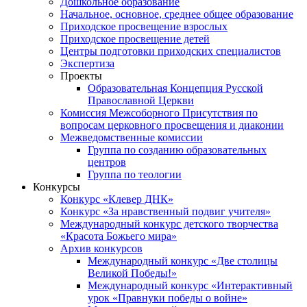
Дошкольное образование
Начальное, основное, среднее общее образование
Приходское просвещение взрослых
Приходское просвещение детей
Центры подготовки приходских специалистов
Экспертиза
Проекты
Образовательная Концепция Русской
Православной Церкви
Комиссия Межсоборного Присутствия по
вопросам церковного просвещения и диаконии
Межведомственные комиссии
Группа по созданию образовательных
центров
Группа по теологии
Конкурсы
Конкурс «Клевер ДНК»
Конкурс «За нравственный подвиг учителя»
Международный конкурс детского творчества
«Красота Божьего мира»
Архив конкурсов
Международный конкурс «Две столицы
Великой Победы!»
Международный конкурс «Интерактивный
урок «Правнуки победы о войне»