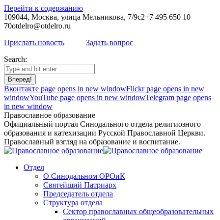
Перейти к содержанию
109044, Москва, улица Мельникова, 7/9с2
+7 495 650 10
70
otdelro@otdelro.ru
Прислать новость
Задать вопрос
Search:
Вконтакте page opens in new window
Flickr page opens in new
window
YouTube page opens in new window
Telegram page opens
in new window
Православное образование
Официальный портал Синодального отдела религиозного
образования и катехизации Русской Православной Церкви.
Православный взгляд на образование и воспитание.
Отдел
О Синодальном ОРОиК
Святейший Патриарх
Председатель отдела
Структура отдела
Сектор православных общеобразовательных