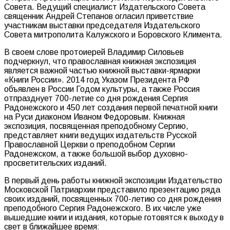
Совета. Ведущий специалист Издательского Совета
священник Андрей Степанов огласил приветствие
участникам выставки председателя Издательского
Совета митрополита Калужского и Боровского Климента.
В своем слове протоиерей Владимир Силовьев
подчеркнул, что православная книжная экспозиция
является важной частью книжной выставки-ярмарки
«Книги России». 2014 год Указом Президента РФ
объявлен в России Годом культуры, а также Россия
отпразднует 700-летие со дня рождения Сергия
Радонежского и 450 лет создания первой печатной книги
на Руси диаконом Иваном Федоровым. Книжная
экспозиция, посвященная преподобному Сергию,
представляет книги ведущих издательств Русской
Православной Церкви о преподобном Сергии
Радонежском, а также большой выбор духовно-
просветительских изданий.
В первый день работы книжной экспозиции Издательство
Московской Патриархии представило презентацию ряда
своих изданий, посвященных 700-летию со дня рождения
преподобного Сергия Радонежского. В их числе уже
вышедшие книги и издания, которые готовятся к выходу в
свет в ближайшее время: