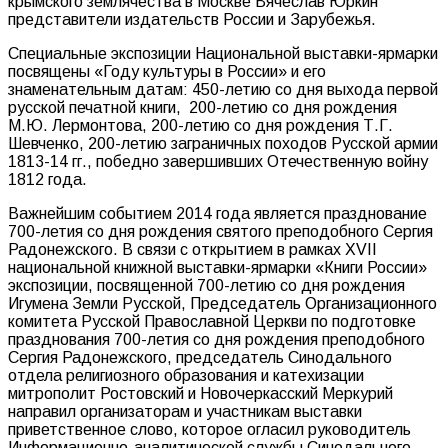
крымского землячества в Москве Вячеслав Юркин
представители издательств России и Зарубежья.
Специальные экспозиции Национальной выставки-ярмарки
посвящены «Году культуры в России» и его
знаменательным датам: 450-летию со дня выхода первой
русской печатной книги, 200-летию со дня рождения
М.Ю. Лермонтова, 200-летию со дня рождения Т.Г.
Шевченко, 200-летию заграничных походов Русской армии
1813-14 гг., победно завершивших Отечественную войну
1812 года.
Важнейшим событием 2014 года является празднование
700-летия со дня рождения святого преподобного Сергия
Радонежского. В связи с открытием в рамках XVII
национальной книжной выставки-ярмарки «Книги России»
экспозиции, посвященной 700-летию со дня рождения
Игумена Земли Русской, Председатель Организационного
комитета Русской Православной Церкви по подготовке
празднования 700-летия со дня рождения преподобного
Сергия Радонежского, председатель Синодального
отдела религиозного образования и катехизации
митрополит Ростовский и Новочеркасский Меркурий
направил организаторам и участникам выставки
приветственное слово, которое огласил руководитель
Информационно-аналитической службы Синодального