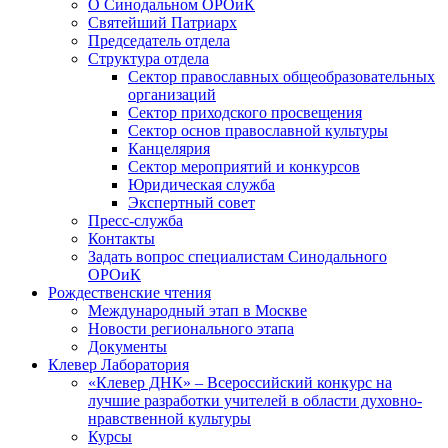
О Синодальном ОРОиК
Святейший Патриарх
Председатель отдела
Структура отдела
Сектор православных общеобразовательных
организаций
Сектор приходского просвещения
Сектор основ православной культуры
Канцелярия
Сектор мероприятий и конкурсов
Юридическая служба
Экспертный совет
Пресс-служба
Контакты
Задать вопрос специалистам Синодального
ОРОиК
Рождественские чтения
Международный этап в Москве
Новости регионального этапа
Документы
Клевер Лаборатория
«Клевер ДНК» – Всероссийский конкурс на
лучшие разработки учителей в области духовно-
нравственной культуры
Курсы