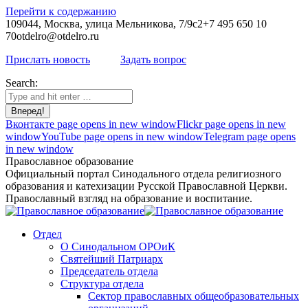
Перейти к содержанию
109044, Москва, улица Мельникова, 7/9с2
+7 495 650 10
70
otdelro@otdelro.ru
Прислать новость
Задать вопрос
Search:
Вконтакте page opens in new window
Flickr page opens in new
window
YouTube page opens in new window
Telegram page opens
in new window
Православное образование
Официальный портал Синодального отдела религиозного
образования и катехизации Русской Православной Церкви.
Православный взгляд на образование и воспитание.
Отдел
О Синодальном ОРОиК
Святейший Патриарх
Председатель отдела
Структура отдела
Сектор православных общеобразовательных