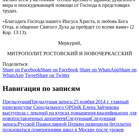
мира и неоскудевающей помощи от Господа в предстоящих
трудах.
«Благодать Господа нашего Иисуса Христа, и любовь Бога
Отца, и общение Святого Духа да пребудет со всеми вами» (2
Кор. 13:13).
Меркурий,
МИТРОПОЛИТ РОСТОВСКИЙ И НОВОЧЕРКАССКИЙ
Поделиться
Share on Facebook
Share on Facebook
Share on WhatsApp
Share on
WhatsApp
Tweet
Share on Twitter
Навигация по записям
Предыдущая
Предыдущая запись:
25 ноября 2014 г. главный
юрисконсульт Синодального ОРОиК Елена Зайчикова
выступила с лекцией на курсах повышения квалификации для
новопоставленных архиереев
Следующая
Следующая
запись:
Русской Православной Церкви разрешили бесплатно
пользоваться помещениями школ в Москве после уроков