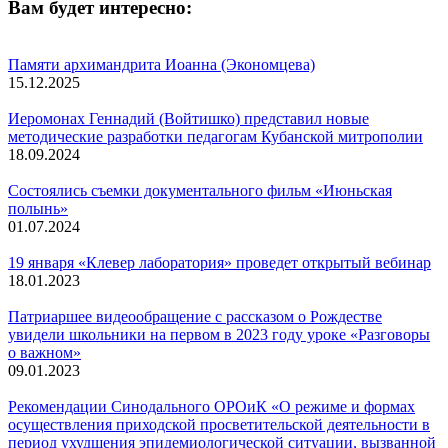
Вам будет интересно:
Памяти архимандрита Иоанна (Экономцева)
15.12.2025
Иеромонах Геннадий (Войтишко) представил новые
методические разработки педагогам Кубанской митрополии
18.09.2024
Состоялись съемки документального фильм «Июньская
полынь»
01.07.2024
19 января «Клевер лаборатория» проведет открытый вебинар
18.01.2023
Патриаршее видеообращение с рассказом о Рождестве
увидели школьники на первом в 2023 году уроке «Разговоры
о важном»
09.01.2023
Рекомендации Синодального ОРОиК «О режиме и формах
осуществления приходской просветительской деятельности в
период ухудшения эпидемиологической ситуации, вызванной