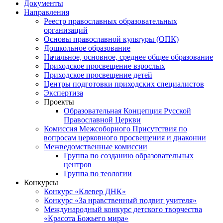
Документы
Направления
Реестр православных образовательных
организаций
Основы православной культуры (ОПК)
Дошкольное образование
Начальное, основное, среднее общее образование
Приходское просвещение взрослых
Приходское просвещение детей
Центры подготовки приходских специалистов
Экспертиза
Проекты
Образовательная Концепция Русской
Православной Церкви
Комиссия Межсоборного Присутствия по
вопросам церковного просвещения и диаконии
Межведомственные комиссии
Группа по созданию образовательных
центров
Группа по теологии
Конкурсы
Конкурс «Клевер ДНК»
Конкурс «За нравственный подвиг учителя»
Международный конкурс детского творчества
«Красота Божьего мира»