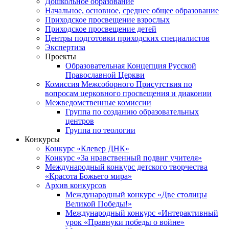
Дошкольное образование
Начальное, основное, среднее общее образование
Приходское просвещение взрослых
Приходское просвещение детей
Центры подготовки приходских специалистов
Экспертиза
Проекты
Образовательная Концепция Русской
Православной Церкви
Комиссия Межсоборного Присутствия по
вопросам церковного просвещения и диаконии
Межведомственные комиссии
Группа по созданию образовательных
центров
Группа по теологии
Конкурсы
Конкурс «Клевер ДНК»
Конкурс «За нравственный подвиг учителя»
Международный конкурс детского творчества
«Красота Божьего мира»
Архив конкурсов
Международный конкурс «Две столицы
Великой Победы!»
Международный конкурс «Интерактивный
урок «Правнуки победы о войне»