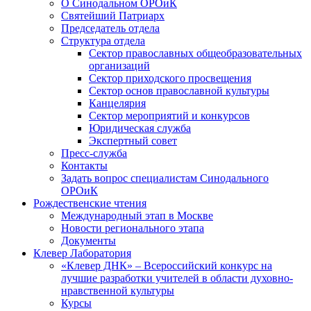
О Синодальном ОРОиК
Святейший Патриарх
Председатель отдела
Структура отдела
Сектор православных общеобразовательных
организаций
Сектор приходского просвещения
Сектор основ православной культуры
Канцелярия
Сектор мероприятий и конкурсов
Юридическая служба
Экспертный совет
Пресс-служба
Контакты
Задать вопрос специалистам Синодального
ОРОиК
Рождественские чтения
Международный этап в Москве
Новости регионального этапа
Документы
Клевер Лаборатория
«Клевер ДНК» – Всероссийский конкурс на
лучшие разработки учителей в области духовно-
нравственной культуры
Курсы