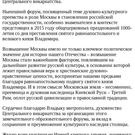
Центрального викариатства.
Нынешний форум, посвященный теме духовно-культурного
преемства и роли Москвы в становлении российской
государственности, особенно знаменателен в контексте
предстоящих в 2015 году общецерковных празднований 1000-
летия со дня преставления святого равноапостольного и
великого князя Владимира.
Возвышение Москвы имело не только ключевое политическое
значение для истории нашего Отечества – возвышение
Москвы стало важнейшим фактором, повлиявшим на
дальнейшее развитие русской культуры, в основании которой
лежит православная вера и христианские духовно-
нравственные ценности, воспринятые нашими предками
благодаря равноапостольному подвигу святого князя
Владимира. И в этом смысле Московская земля – несомненно,
преемница и духовная наследница Киевской Руси – Третий
Рим, оплот русской цивилизации и православной традиции.
Сердечно благодарю Владыку митрополита, духовенство
Центрального викариатства за организацию этого
замечательного образовательного форума, за вклад в
сохранение и преумножение культурного наследия столицы.
Желаю всем участникам Чтений крепкого здравия, душевного