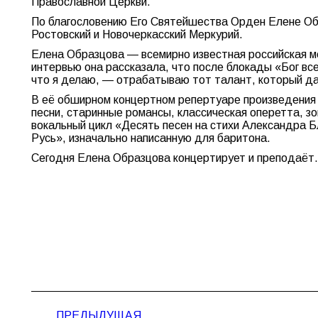
Православной Церкви.
По благословению Его Святейшества Орден Елене Обр
Ростовский и Новочеркасский Меркурий.
Елена Образцова — всемирно известная российская ме
интервью она рассказала, что после блокады «Бог все
что я делаю, — отрабатываю тот талант, который да
В её обширном концертном репертуаре произведения б
песни, старинные романсы, классическая оперетта, з
вокальный цикл «Десять песен на стихи Александра 
Русь», изначально написанную для баритона.
Сегодня Елена Образцова концертирует и преподаёт.
Навигация
ПРЕДЫДУЩАЯ