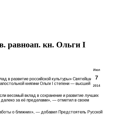
Search:
Вконтакте
Flickr
YouTu
Te
page
page
page
pa
opens
opens
opens
op
in
in
in
in
new
new
new
n
window
window
windo
w
 равноап. кн. Ольги I
Июл
7
клад в развитие российской культуры» Святейший
апостольной княгини Ольги I степени — высшей
2014
сли весомый вклад в сохранение и развитие лучших
 и далеко за её пределами», — отметил в своем
заботы о ближних», — добавил Предстоятель Русской