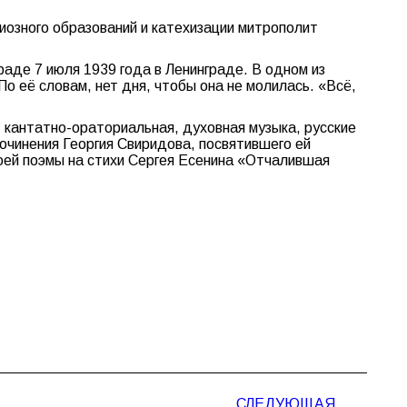
озного образований и катехизации митрополит
аде 7 июля 1939 года в Ленинграде. В одном из
По её словам, нет дня, чтобы она не молилась. «Всё,
 кантатно-ораториальная, духовная музыка, русские
очинения Георгия Свиридова, посвятившего ей
оей поэмы на стихи Сергея Есенина «Отчалившая
СЛЕДУЮЩАЯ