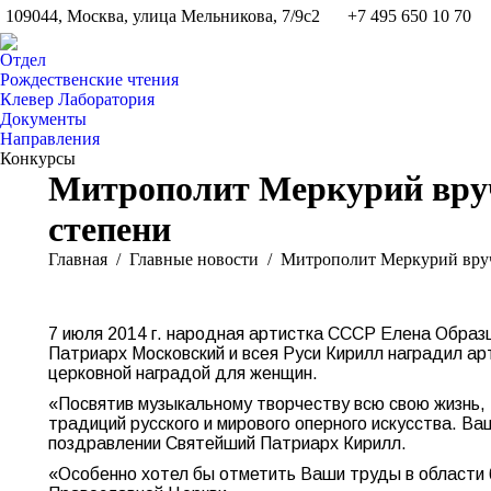
109044, Москва, улица Мельникова, 7/9с2
+7 495 650 10 70
Отдел
Рождественские чтения
Клевер Лаборатория
Документы
Направления
Конкурсы
Митрополит Меркурий вручи
степени
Вы здесь:
Главная
Главные новости
Митрополит Меркурий вру
7 июля 2014 г. народная артистка СССР Елена Образц
Патриарх Московский и всея Руси Кирилл наградил ар
церковной наградой для женщин.
«Посвятив музыкальному творчеству всю свою жизнь, 
традиций русского и мирового оперного искусства. Ва
поздравлении Святейший Патриарх Кирилл.
«Особенно хотел бы отметить Ваши труды в области 