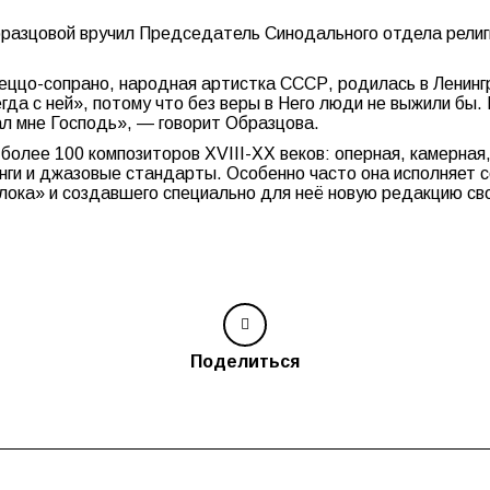
азцовой вручил Председатель Синодального отдела религи
ццо-сопрано, народная артистка СССР, родилась в Ленингр
гда с ней», потому что без веры в Него люди не выжили бы. 
л мне Господь», — говорит Образцова.
олее 100 композиторов XVIII-XX веков: оперная, камерная,
онги и джазовые стандарты. Особенно часто она исполняет с
Блока» и создавшего специально для неё новую редакцию св
Поделиться