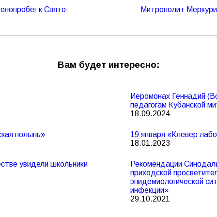
елопробег к Свято-
Митрополит Меркурий
Следующая
запись:
Вам будет интересно:
Иеромонах Геннадий (В
педагогам Кубанской м
18.09.2024
ская полынь»
19 января «Клевер лаб
18.01.2023
стве увидели школьники
Рекомендации Синодал
приходской просветите
эпидемиологической сит
инфекции»
29.10.2021