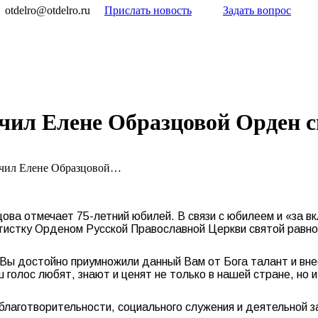
otdelro@otdelro.ru
Прислать новость
Задать вопрос
л Елене Образцовой Орден св.
чил Елене Образцовой…
ова отмечает 75-летний юбилей. В связи с юбилеем и «за в
тистку Орденом Русской Православной Церкви святой равно
Вы достойно приумножили данный Вам от Бога талант и вне
ш голос любят, знают и ценят не только в нашей стране, но
благотворительности, социального служения и деятельной 