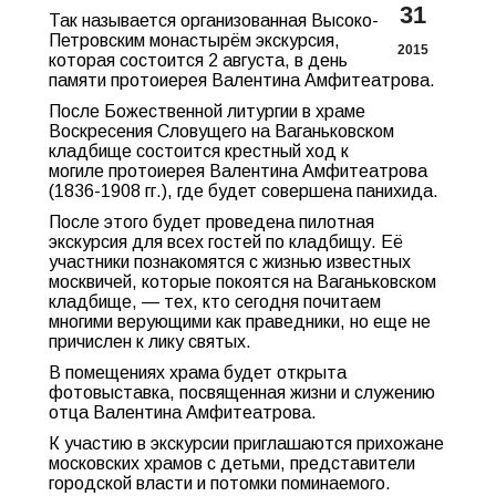
31
Так называется организованная Высоко-
Петровским монастырём экскурсия,
2015
которая состоится 2 августа, в день
памяти протоиерея Валентина Амфитеатрова.
После Божественной литургии в храме
Воскресения Словущего на Ваганьковском
кладбище состоится крестный ход к
могиле протоиерея Валентина Амфитеатрова
(1836-1908 гг.), где будет совершена панихида.
После этого будет проведена пилотная
экскурсия для всех гостей по кладбищу. Её
участники познакомятся с жизнью известных
москвичей, которые покоятся на Ваганьковском
кладбище, — тех, кто сегодня почитаем
многими верующими как праведники, но еще не
причислен к лику святых.
В помещениях храма будет открыта
фотовыставка, посвященная жизни и служению
отца Валентина Амфитеатрова.
К участию в экскурсии приглашаются прихожане
московских храмов с детьми, представители
городской власти и потомки поминаемого.