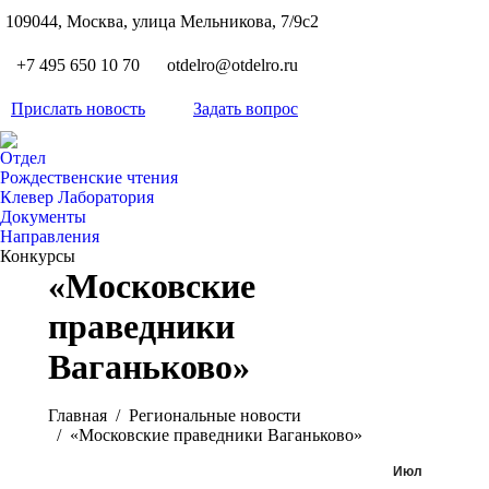
S
109044, Москва, улица Мельникова, 7/9с2
Вкон
page
Flickr
+7 495 650 10 70
otdelro@otdelro.ru
opens
page
YouT
in
opens
Прислать новость
Задать вопрос
page
new
Teleg
in
opens
wind
page
new
Отдел
in
opens
Рождественские чтения
wind
new
Клевер Лаборатория
in
wind
Документы
new
Направления
wind
Конкурсы
«Московские
праведники
Ваганьково»
Вы здесь:
Главная
Pегиональные новости
«Московские праведники Ваганьково»
Июл