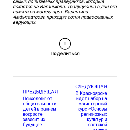
самых почитаемых праведников, которые
покоятся на Ваганьково. Традиционно в дни его
памяти на могилу прот. Валентина
Амфитеатрова приходят сотни православных
верующих.
Поделиться
Навигация
СЛЕДУЮЩАЯ
по
ПРЕДЫДУЩАЯ
В Красноярске
записям
Психологи: от
идёт набор на
общительности
магистерский
детей в раннем
курс «Основы
Предыдущая
Следующая
возрасте
религиозных
запись:
запись:
зависит их
культур и
будущее
светской
этики»