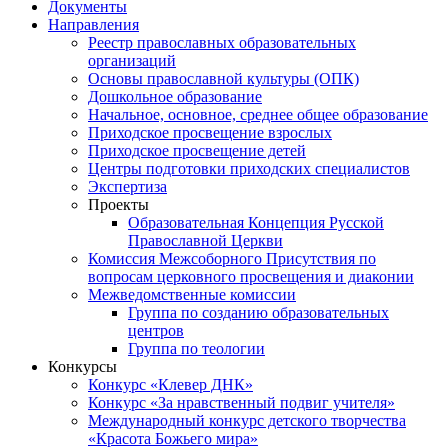
Документы
Направления
Реестр православных образовательных
организаций
Основы православной культуры (ОПК)
Дошкольное образование
Начальное, основное, среднее общее образование
Приходское просвещение взрослых
Приходское просвещение детей
Центры подготовки приходских специалистов
Экспертиза
Проекты
Образовательная Концепция Русской
Православной Церкви
Комиссия Межсоборного Присутствия по
вопросам церковного просвещения и диаконии
Межведомственные комиссии
Группа по созданию образовательных
центров
Группа по теологии
Конкурсы
Конкурс «Клевер ДНК»
Конкурс «За нравственный подвиг учителя»
Международный конкурс детского творчества
«Красота Божьего мира»