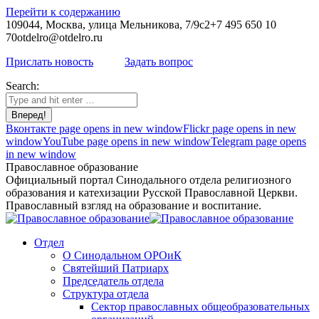
Перейти к содержанию
109044, Москва, улица Мельникова, 7/9с2
+7 495 650 10
70
otdelro@otdelro.ru
Прислать новость
Задать вопрос
Search:
Вконтакте page opens in new window
Flickr page opens in new
window
YouTube page opens in new window
Telegram page opens
in new window
Православное образование
Официальный портал Синодального отдела религиозного
образования и катехизации Русской Православной Церкви.
Православный взгляд на образование и воспитание.
Отдел
О Синодальном ОРОиК
Святейший Патриарх
Председатель отдела
Структура отдела
Сектор православных общеобразовательных