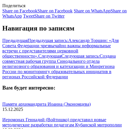
Поделиться
Share on Facebook
Share on Facebook
Share on WhatsApp
Share on
WhatsApp
Tweet
Share on Twitter
Навигация по записям
Предыдущая
Предыдущая запись:
Александр Торшин: «Для
Совета Федерации чрезвычайно важны неформальные
встречи с представителями церковной
общественности».
Следующая
Следующая запись:
Создана
совместная рабочая группа Синодального отдела
религиозного образования и катехизации и Минрегиона
России по мониторингу образовательных инициатив в
регионах Российской Федерации
Вам будет интересно:
Памяти архимандрита Иоанна (Экономцева)
15.12.2025
Иеромонах Геннадий (Войтишко) представил новые
методические разработки педагогам Кубанской митрополии