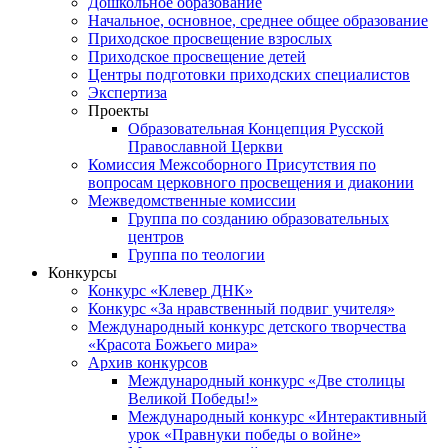
Дошкольное образование
Начальное, основное, среднее общее образование
Приходское просвещение взрослых
Приходское просвещение детей
Центры подготовки приходских специалистов
Экспертиза
Проекты
Образовательная Концепция Русской
Православной Церкви
Комиссия Межсоборного Присутствия по
вопросам церковного просвещения и диаконии
Межведомственные комиссии
Группа по созданию образовательных
центров
Группа по теологии
Конкурсы
Конкурс «Клевер ДНК»
Конкурс «За нравственный подвиг учителя»
Международный конкурс детского творчества
«Красота Божьего мира»
Архив конкурсов
Международный конкурс «Две столицы
Великой Победы!»
Международный конкурс «Интерактивный
урок «Правнуки победы о войне»