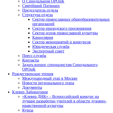
О Синодальном ОРОиК
Святейший Патриарх
Председатель отдела
Структура отдела
Сектор православных общеобразовательных
организаций
Сектор приходского просвещения
Сектор основ православной культуры
Канцелярия
Сектор мероприятий и конкурсов
Юридическая служба
Экспертный совет
Пресс-служба
Контакты
Задать вопрос специалистам Синодального
ОРОиК
Рождественские чтения
Международный этап в Москве
Новости регионального этапа
Документы
Клевер Лаборатория
«Клевер ДНК» – Всероссийский конкурс на
лучшие разработки учителей в области духовно-
нравственной культуры
Курсы