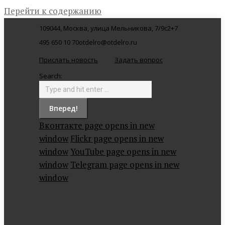
Перейти к содержанию
109044, Москва, улица Мельникова, 7/9с2
+7
495 650 10 70
otdelro@otdelro.ru
Прислать новость
Задать вопрос
Search:
Вконтакте page opens in new
window
Flickr page opens in new
window
YouTube page opens in new
window
Telegram page opens in new
window