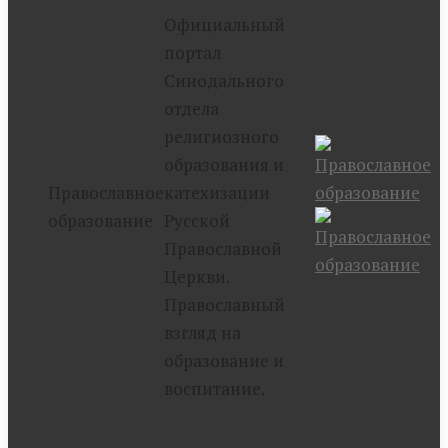
Официальный
портал
Синодального
отдела
религиозного
образования и
Православное
катехизации
образование
Русской
Православной
Церкви.
Православный
взгляд на
образование и
воспитание.