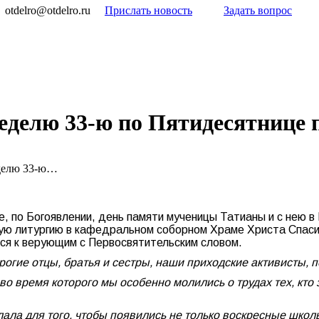
otdelro@otdelro.ru
Прислать новость
Задать вопрос
еделю 33-ю по Пятидесятнице 
еделю 33-ю…
е, по Богоявлении, день памяти мученицы Татианы и с нею 
ю литургию в кафедральном соборном Храме Христа Спасит
ся к верующим с Первосвятительским словом.
ие отцы, братья и сестры, наши приходские активисты, п
во время которого мы особенно молились о трудах тех, кто
елала для того, чтобы появились не только воскресные шко