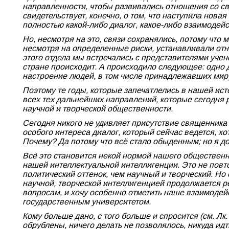
направленности, чтобы развивались отношения со св
свидетельствует, конечно, о том, что наступила нова
полностью какой-либо диалог, какое-либо взаимодей
Но, несмотря на это, связи сохранялись, потому что
несмотря на определенные риски, устанавливали от
этого отдела мы встречались с представителями учено
стране происходит. А происходило следующее: одно 
настроение людей, в том числе принадлежавших миру
Поэтому те годы, которые запечатлелись в нашей ис
всех тех дальнейших направлений, которые сегодня р
научной и творческой общественности.
Сегодня никого не удивляет присутствие священника 
особого интереса диалог, который сейчас ведется, 
Почему? Да потому что всё стало обыденным; но я доб
Всё это становится некой нормой нашего общественно
нашей интеллектуальной интеллигенции. Это не повтор
политический оттенок, чем научный и творческий. Но 
научной, творческой интеллигенцией продолжается р
вопросам, и хочу особенно отметить наше взаимодей
государственным университетом.
Кому больше дано, с того больше и спросится (см. Лк
обрублены, ничего делать не позволялось, никуда ид