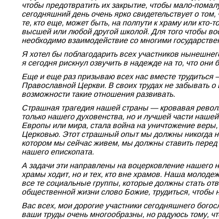
чтобы предотвратить их закрытие, чтобы мало-помал
сегодняшний день очень ярко свидетельствует о том, ч
те, кто еще, может быть, на полпути к храму или кто
высшей или любой другой школой. Для того чтобы вос
необходимо взаимодействие со многими государстве
Я хотел бы поблагодарить всех участников нынешнег
я сегодня рискнул озвучить в надежде на то, что он
Еще и еще раз призываю всех нас вместе трудиться —
Православной Церкви. В своих трудах не забывать о
возможности такие отношения развивать.
Страшная трагедия нашей страны — кровавая революц
только нашего духовенства, но и лучшей части нашей 
Европы или мира, стала война на уничтожение веры, 
Церковью. Этот страшный опыт мы должны никогда не
котором мы сейчас живем, мы должны ставить перед с
нашего епископата.
А задачи эти направлены на воцерковление нашего на
храмы ходит, но и тех, кто вне храмов. Наша молод
все те социальные группы, которые должны стать отве
общественной жизни слово Божие, трудиться, чтобы 
Вас всех, мои дорогие участники сегодняшнего богос
ваши труды очень многообразны, но радуюсь тому, ч