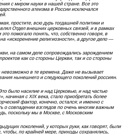
ния с миром науки в нашей стране. Все это
сударственного атеизма в России исключался
ей.
мая, простите, всю дурь тогдашней политики и
влял Отдел внешних церковных связей, и в рамках
это помогало понять, что, собственно говоря, в
на «искоренение религиозности», а другое дело —
ркви, на самом деле сопровождались зарождением
роектов как со стороны Церкви, так и со стороны
о невозможно в те времена. Даже не вызывает
рования нынешнего и следующего поколений россиян.
Это было насилие и над Церковью, и над частью
», начиная с XIX века, стало приобретать более
орческий фактор, конечно, остался; и именно с
ть о совпадении взглядов по очень многим важным
ь, поскольку мы в Москве, с Московским
дыдущих поколений, у которых руки, как говорят, были
, чтобы, по крайней мере, приходы сохранялись,