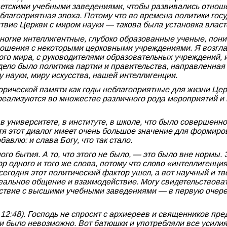
етскими учебными заведениями, чтобы развивались отноше
я благоприятная эпоха. Потому что во времена политики го
ствие Церкви с миром науки — такова была установка власт
 многие интеллигентные, глубоко образованные ученые, пони
ношения с некоторыми церковными учреждениями. Я возгла
го мира, с руководителями образовательных учреждений, и 
дело было политика партии и правительства, направленная 
 науки, миру искусства, нашей интеллигенции.
торической памяти как годы неблагоприятные для жизни Це
еализуются во множестве различного рода мероприятий и п
в университете, в институте, в школе, что было совершенн
хотя этот диалог имеет очень большое значение для форми
авлю: и слава Богу, что так стало.
го бытия. А то, что этого не было, — это было вне нормы. 
 одного и того же слова, потому что слово «интеллигенция
сегодня этот политический фактор ушел, а вот научный и тв
еальное общение и взаимодействие. Могу свидетельствова
ствие с высшими учебными заведениями — в первую очеред
. 12:48). Господь не спросит с архиереев и священников пре
ти было невозможно. Вот батюшки и употребляли все усилия