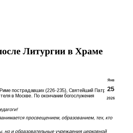
Search:
Вконтакте
Flickr
YouTu
Te
page
page
page
pa
opens
opens
opens
op
in
in
in
in
new
new
new
n
window
window
windo
w
после Литургии в Храме
Янв
25
в Риме пострадавших (226-235), Святейший Патриарх
еля в Москве. По окончании богослужения
2026
едагоги!
 занимается просвещением, образованием, тех, кто
лы, но и образовательные учреждения церковной