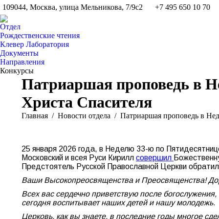
109044, Москва, улица Мельникова, 7/9с2
+7 495 650 10 70
Отдел
Рождественские чтения
Клевер Лаборатория
Документы
Направления
Конкурсы
Патриаршая проповедь в Н
Христа Спасителя
Вы здесь:
Главная
Новости отдела
Патриаршая проповедь в Н
25 января 2026 года, в Неделю 33-ю по Пятидесятниц
Московский и всея Руси Кирилл
совершил
Божественну
Предстоятель Русской Православной Церкви обратил
Ваши Высокопреосвященства и Преосвященства! Дорог
Всех вас сердечно приветствую после богослужения, 
сегодня воспитывает наших детей и нашу молодежь.
Церковь, как вы знаете, в последние годы многое сд