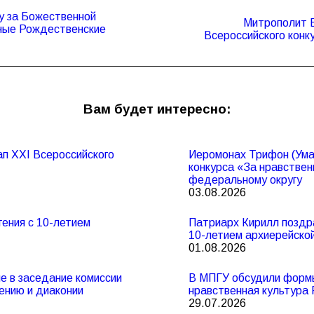
у за Божественной
Митрополит Е
Следующая
ные Рождественские
Всероссийского конк
запись:
Вам будет интересно:
п XXI Всероссийского
Иеромонах Трифон (Умал
конкурса «За нравствен
федеральному округу
03.08.2026
ения с 10-летием
Патриарх Кирилл поздр
10-летием архиерейско
01.08.2026
 в заседание комиссии
В МПГУ обсудили формы
ению и диаконии
нравственная культура 
29.07.2026