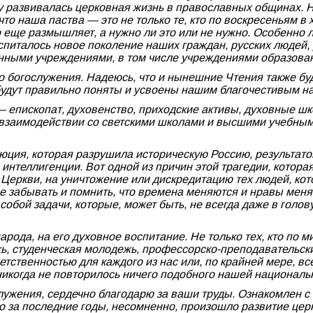
у развивалась церковная жизнь в православных общинах. Ну
то наша паства — это не только те, кто по воскресеньям в 
-то еще размышляет, а нужно ли это или не нужно. Особенно
питалось новое поколение наших граждан, русских людей, 
нными учреждениями, в том числе учреждениями образован
о богослужения. Надеюсь, что и нынешние Чтения также бу
и будут правильно поняты и усвоены нашим благочестивым 
 епископат, духовенство, приходские активы, духовные шко
 взаимодействии со светскими школами и высшими учебными
ия, которая разрушила историческую Россию, результатом
интеллигенции. Вот одной из причин этой трагедии, которая
Церкви, на уничтожение или дискредитацию тех людей, кот
 забывать и помнить, что времена меняются и нравы меняю
обой задачи, которые, может быть, не всегда даже в голову
рода, на его духовное воспитание. Не только тех, кто по м
ежь, студенческая молодежь, профессорско-преподавательс
тственностью для каждого из нас или, по крайней мере, вс
никогда не повторилось ничего подобного нашей националь
лужения, сердечно благодарю за ваши труды. Ознакомлен с н
то за последние годы, несомненно, произошло развитие цер