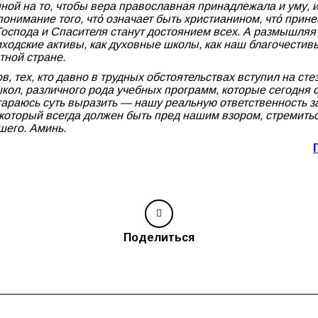
ной на то, чтобы вера православная принадлежала и уму, 
понимание того, чтό означает быть христианином, чтό прине
Господа и Спасителя станут достоянием всех. А размышляя
иходские активы, как духовные школы, как наш благочестив
ной стране.
, тех, кто давно в трудных обстоятельствах вступил на ст
кол, различного рода учебных программ, которые сегодня 
стараюсь суть выразить — нашу реальную ответственность 
, который всегда должен быть пред нашим взором, стремить
шего. Аминь.
Поделиться