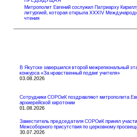
ПРЕДЫДУЩАЯ
по
Митрополит Евгений сослужил Патриарху Кирилл
записям
Предыдущая
литургией, которая открыла XXXIV Международ
запись:
чтения
В Якутске завершился второй межрегиональный эта
конкурса «За нравственный подвиг учителя»
03.08.2026
Сотрудники СОРОиК поздравляют митрополита Евг
архиерейской хиротонии
01.08.2026
Заместитель председателя СОРОиК принял участие
Межсоборного присутствия по церковному просвещ
30.07.2026