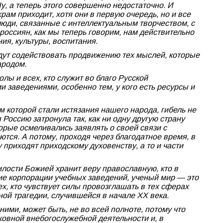
, а теперь этого совершенно недостаточно. И
храм приходит, хотя они в первую очередь, но и все
 люди, связанные с интеллектуальным творчеством, с
россиян, как мы теперь говорим, нам действительно
ия, культуры, воспитания.
дут содействовать продвижению тех мыслей, которые
народом.
лы и всех, кто служит во благо Русской
 заведениями, особенно тем, у кого есть ресурсы и
 которой стали истязания нашего народа, гибель не
 Россию затронула так, как ни одну другую страну
орые осмеливались заявлять о своей связи с
тся. А потому, проходя через благодатное время, в
 приходят приходскому духовенству, а то и части
илости Божией хранит веру православную, кто в
кие корпорации учебных заведений, ученый мир — это
ех, кто чувствует силы провозглашать в тех сферах
ной трагедии, случившейся в начале XX века.
ими, может быть, не во всей полноте, потому что
ковной внебогослужебной деятельности и, в