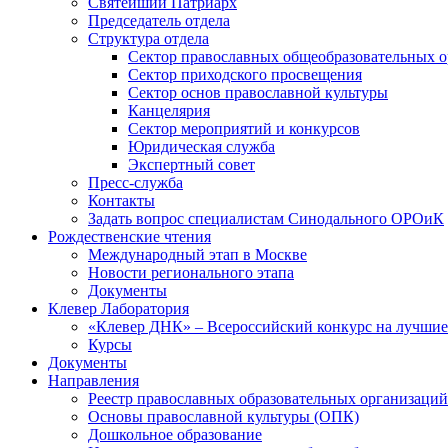
Святейший Патриарх
Председатель отдела
Структура отдела
Сектор православных общеобразовательных 
Сектор приходского просвещения
Сектор основ православной культуры
Канцелярия
Сектор мероприятий и конкурсов
Юридическая служба
Экспертный совет
Пресс-служба
Контакты
Задать вопрос специалистам Синодального ОРОиК
Рождественские чтения
Международный этап в Москве
Новости регионального этапа
Документы
Клевер Лаборатория
«Клевер ДНК» – Всероссийский конкурс на лучшие 
Курсы
Документы
Направления
Реестр православных образовательных организаций
Основы православной культуры (ОПК)
Дошкольное образование