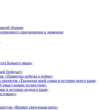
лавной Церкви
церковного просвещения и диаконии
в
сота Божьего мира»
кой Победы!»
к «Правнуки победы о войне»
 проектов «Традиции моей семьи в истории моего края»
Семья глазами подростков»
ьи в истории родного края»
астоящее»
ршрутов «Времен связующая нить»