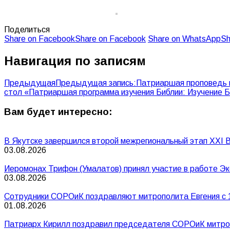
Поделиться
Share on Facebook
Share on Facebook
Share on WhatsApp
Sh
Навигация по записям
Предыдущая
Предыдущая запись:
Патриаршая проповедь в
стол «Патриаршая программа изучения Библии: Изучение 
Вам будет интересно:
В Якутске завершился второй межрегиональный этап XXI В
03.08.2026
Иеромонах Трифон (Умалатов) принял участие в работе Эк
03.08.2026
Сотрудники СОРОиК поздравляют митрополита Евгения с 
01.08.2026
Патриарх Кирилл поздравил председателя СОРОиК митроп