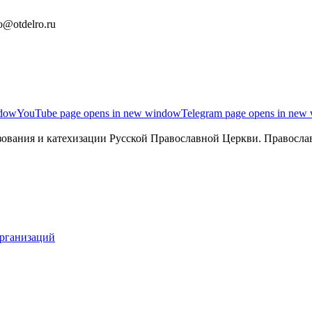
o@otdelro.ru
ndow
YouTube page opens in new window
Telegram page opens in new
ования и катехизации Русской Православной Церкви. Православ
организаций