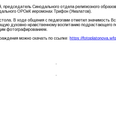
й, председатель Синодального отдела религиозного образов
дального ОРОиК иеромонах Трифон (Умалатов).
стола. В ходе общения с педагогами отметил значимость Вс
вующую духовно-нравственному воспитанию подрастающего 
бщим фотографированием.
раждения можно скачать по ссылке:
https://fotoplatonova.wf