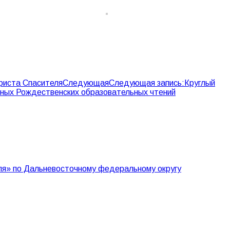
риста Спасителя
Следующая
Следующая запись:
Круглый
дных Рождественских образовательных чтений
еля» по Дальневосточному федеральному округу