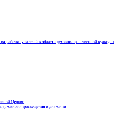
разработки учителей в области духовно-нравственной культуры
лавной Церкви
церковного просвещения и диаконии