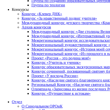
Группа по созданию образовательных центро
Группа по теологии
Конкурсы
Конкурс «Клевер ДНК»
Конкурс «За нравственный подвиг учителя»
Международный конкурс детского творчества «Кра
Архив конкурсов
Международный конкурс «Две столицы Вели
Международный конкурс «Интерактивный уро
Межрегиональный конкурс исследовательских
Межрегиональный художественный конкурс «
Межрегиональный конкурс «История моей сем
Межрегиональный конкурс «Из прошлого в н
Проект «Россия – это родина моя!»
Конкурс «Учитель и ученик»
Конкурс образовательных экскурсионных ма
Конкурс сочинений, посвященный святому б
Проект «У восхода России»
Конкурс «Наследие святого благоверного кня
Региональный Конкурс «Наследие святого бла
Олимпиада «Зарисовка из жизни последних 
Конкурс «Путешествие к истокам»
Отдел
О Синодальном ОРОиК