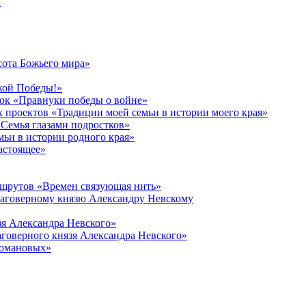
в
сота Божьего мира»
кой Победы!»
к «Правнуки победы о войне»
 проектов «Традиции моей семьи в истории моего края»
Семья глазами подростков»
ьи в истории родного края»
астоящее»
ршрутов «Времен связующая нить»
лаговерному князю Александру Невскому
зя Александра Невского»
говерного князя Александра Невского»
Романовых»