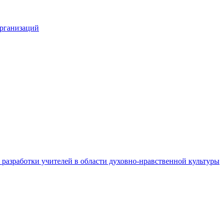
организаций
разработки учителей в области духовно-нравственной культуры