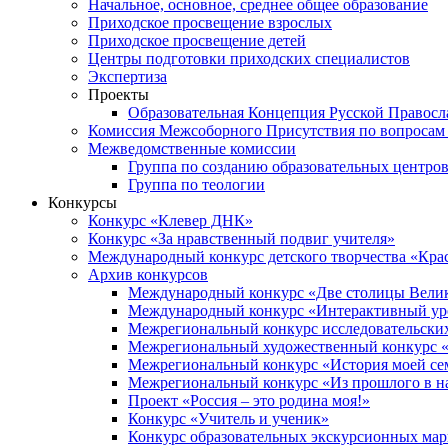
Начальное, основное, среднее общее образование
Приходское просвещение взрослых
Приходское просвещение детей
Центры подготовки приходских специалистов
Экспертиза
Проекты
Образовательная Концепция Русской Правос
Комиссия Межсоборного Присутствия по вопросам 
Межведомственные комиссии
Группа по созданию образовательных центро
Группа по теологии
Конкурсы
Конкурс «Клевер ДНК»
Конкурс «За нравственный подвиг учителя»
Международный конкурс детского творчества «Кра
Архив конкурсов
Международный конкурс «Две столицы Вели
Международный конкурс «Интерактивный уро
Межрегиональный конкурс исследовательских
Межрегиональный художественный конкурс «
Межрегиональный конкурс «История моей сем
Межрегиональный конкурс «Из прошлого в н
Проект «Россия – это родина моя!»
Конкурс «Учитель и ученик»
Конкурс образовательных экскурсионных ма