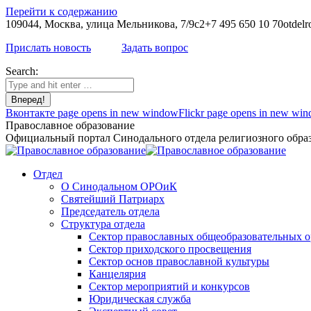
Перейти к содержанию
109044, Москва, улица Мельникова, 7/9с2
+7 495 650 10 70
otdelr
Прислать новость
Задать вопрос
Search:
Вконтакте page opens in new window
Flickr page opens in new wi
Православное образование
Официальный портал Синодального отдела религиозного образ
Отдел
О Синодальном ОРОиК
Святейший Патриарх
Председатель отдела
Структура отдела
Сектор православных общеобразовательных 
Сектор приходского просвещения
Сектор основ православной культуры
Канцелярия
Сектор мероприятий и конкурсов
Юридическая служба