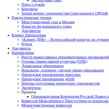
Экспертный совет
Пресс-служба
Контакты
Задать вопрос специалистам Синодального ОРОиК
Рождественские чтения
Международный этап в Москве
Новости регионального этапа
Документы
Клевер Лаборатория
«Клевер ДНК» – Всероссийский конкурс на лучшие 
Курсы
Документы
Направления
Реестр православных образовательных организаций
Основы православной культуры (ОПК)
Дошкольное образование
Начальное, основное, среднее общее образование
Приходское просвещение взрослых
Приходское просвещение детей
Центры подготовки приходских специалистов
Экспертиза
Проекты
Образовательная Концепция Русской Правос
Комиссия Межсоборного Присутствия по вопросам 
Межведомственные комиссии