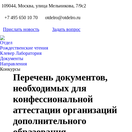
S
109044, Москва, улица Мельникова, 7/9с2
Вкон
page
Flickr
+7 495 650 10 70
otdelro@otdelro.ru
opens
page
YouT
in
opens
Прислать новость
Задать вопрос
page
new
Teleg
in
opens
wind
page
new
Отдел
in
opens
Рождественские чтения
wind
new
Клевер Лаборатория
in
wind
Документы
new
Направления
wind
Конкурсы
Перечень документов,
необходимых для
конфессиональной
аттестации организаций
дополнительного
образования