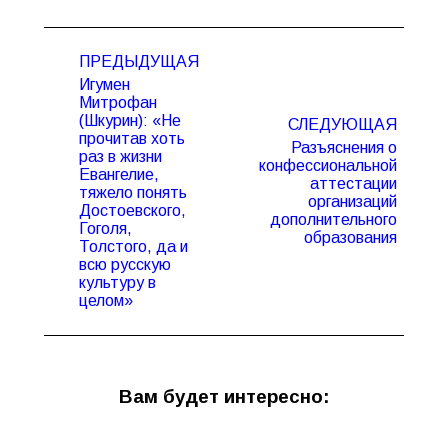
Навигация
ПРЕДЫДУЩАЯ
по
Игумен
записям
Митрофан
(Шкурин): «Не
СЛЕДУЮЩАЯ
прочитав хоть
Разъяснения о
раз в жизни
конфессиональной
Евангелие,
аттестации
Предыдущая
Следующая
тяжело понять
организаций
запись:
запись:
Достоевского,
дополнительного
Гоголя,
образования
Толстого, да и
всю русскую
культуру в
целом»
Вам будет интересно: