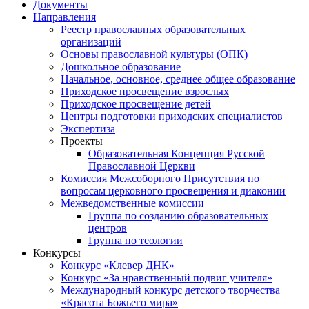
Документы
Направления
Реестр православных образовательных
организаций
Основы православной культуры (ОПК)
Дошкольное образование
Начальное, основное, среднее общее образование
Приходское просвещение взрослых
Приходское просвещение детей
Центры подготовки приходских специалистов
Экспертиза
Проекты
Образовательная Концепция Русской
Православной Церкви
Комиссия Межсоборного Присутствия по
вопросам церковного просвещения и диаконии
Межведомственные комиссии
Группа по созданию образовательных
центров
Группа по теологии
Конкурсы
Конкурс «Клевер ДНК»
Конкурс «За нравственный подвиг учителя»
Международный конкурс детского творчества
«Красота Божьего мира»