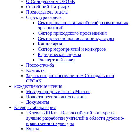
О Синодальном ОРОиК
Святейший Патриарх
Председатель отдела
Структура отдела
Сектор православных общеобразовательных
организаций
Сектор приходского просвещения
Сектор основ православной культуры
Канцелярия
Сектор мероприятий и конкурсов
Юридическая служба
Экспертный совет
Пресс-служба
Контакты
Задать вопрос специалистам Синодального
ОРОиК
Рождественские чтения
Международный этап в Москве
Новости регионального этапа
Документы
Клевер Лаборатория
«Клевер ДНК» – Всероссийский конкурс на
лучшие разработки учителей в области духовно-
нравственной культуры
Курсы