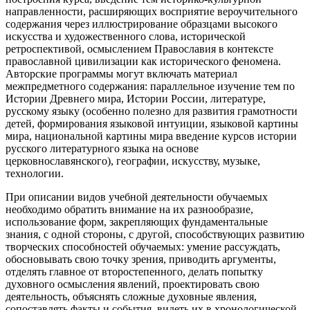
направленности, расширяющих восприятие вероучительного
содержания через иллюстрирование образцами высокого
искусства и художественного слова, исторической
ретроспективой, осмыслением Православия в контексте
православной цивилизации как исторического феномена.
Авторские программы могут включать материал
межпредметного содержания: параллельное изучение тем по
Истории Древнего мира, Истории России, литературе,
русскому языку (особенно полезно для развития грамотности
детей, формирования языковой интуиции, языковой картины
мира, национальной картины мира введение курсов истории
русского литературного языка на основе
церковнославянского), географии, искусству, музыке,
технологии.
При описании видов учебной деятельности обучаемых
необходимо обратить внимание на их разнообразие,
использование форм, закрепляющих фундаментальные
знания, с одной стороны, с другой, способствующих развитию
творческих способностей обучаемых: умение рассуждать,
обосновывать свою точку зрения, приводить аргументы,
отделять главное от второстепенного, делать попытку
духовного осмысления явлений, проектировать свою
деятельность, объяснять сложные духовные явления,
сопоставлять факты и события, видеть их в хронологической