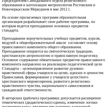
Председателем Синодального отдела религиозного
образования и катехизации митрополитом Ростовским и
Новочеркасским Меркурием в мае 2012 г.
На основе прилагаемых программ образовательная
организация разрабатывает свои рабочие программы, по
которым ведется преподавание основных предметов
стандарта.
Преподавание вероучительных учебных предметов, курсов,
модулей в общеобразовательной школе составляет основу
православного компонента общего образования.
Преподавание опирается на святоотеческую традицию,
христианскую антропологию и православную педагогику.
Основное содержание обязательных предметов православного
компонента направлено на реализацию педагогической цели
Стандарта – целенаправленное развитие духовно-
нравственной сферы учащихся на целях, идеалах и ценностях
Православия, формирование у учащихся целостного
христианского мировоззрения, развитого религиозно-
нравственного чувства, национального самосознания и
гражданской ответственности.
В авторских (рабочих) программах допускается расширение
тематических (дидактических) единиц, изменение логики
построения курса, введение тем историко-культурной