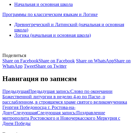
Начальная и основная школа
Программы по классическим языкам и Логике
Древнегреческий и Латинский (начальная и основная
школа)
Логика (начальная и основная школа)
Поделиться
Share on Facebook
Share on Facebook
Share on WhatsApp
Share on
WhatsApp
Tweet
Share on Twitter
Навигация по записям
Предыдущая
Предыдущая запись:
Слово по окончании
Божественной литургии в неделю 4-ю по Пасхе, о
расслабленном, в строящемся храме святого великомученика
Георгия Победоносца г. Ростова-на-
Дону
Следующая
Следующая запись:
Поздравление
митрополита Ростовского и Новочеркасского Меркурия с
Днем Победы