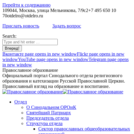
Перейти к содержанию
109044, Москва, улица Мельникова, 7/9с2
+7 495 650 10
70
otdelro@otdelro.ru
Прислать новость
Задать вопрос
Search:
Вконтакте page opens in new window
Flickr page opens in new
window
YouTube page opens in new window
Telegram page opens
in new window
Православное образование
Официальный портал Синодального отдела религиозного
образования и катехизации Русской Православной Церкви.
Православный взгляд на образование и воспитание.
Отдел
О Синодальном ОРОиК
Святейший Патриарх
Председатель отдела
Структура отдела
Сектор православных общеобразовательных