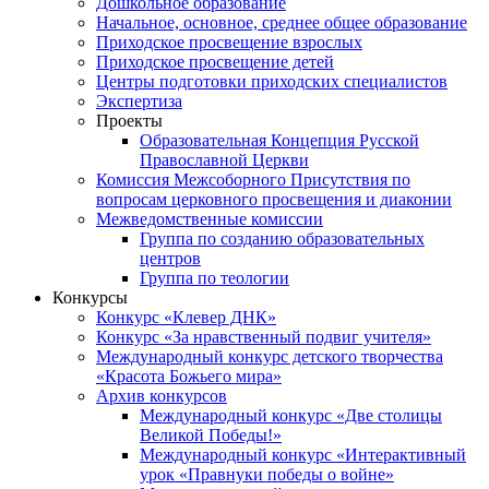
Дошкольное образование
Начальное, основное, среднее общее образование
Приходское просвещение взрослых
Приходское просвещение детей
Центры подготовки приходских специалистов
Экспертиза
Проекты
Образовательная Концепция Русской
Православной Церкви
Комиссия Межсоборного Присутствия по
вопросам церковного просвещения и диаконии
Межведомственные комиссии
Группа по созданию образовательных
центров
Группа по теологии
Конкурсы
Конкурс «Клевер ДНК»
Конкурс «За нравственный подвиг учителя»
Международный конкурс детского творчества
«Красота Божьего мира»
Архив конкурсов
Международный конкурс «Две столицы
Великой Победы!»
Международный конкурс «Интерактивный
урок «Правнуки победы о войне»