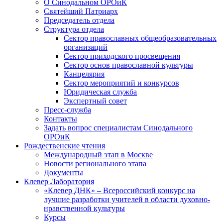
О Синодальном ОРОиК
Святейший Патриарх
Председатель отдела
Структура отдела
Сектор православных общеобразовательных
организаций
Сектор приходского просвещения
Сектор основ православной культуры
Канцелярия
Сектор мероприятий и конкурсов
Юридическая служба
Экспертный совет
Пресс-служба
Контакты
Задать вопрос специалистам Синодального
ОРОиК
Рождественские чтения
Международный этап в Москве
Новости регионального этапа
Документы
Клевер Лаборатория
«Клевер ДНК» – Всероссийский конкурс на
лучшие разработки учителей в области духовно-
нравственной культуры
Курсы