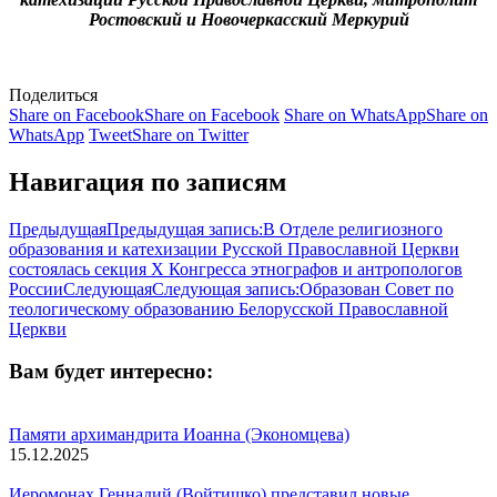
Ростовский и Новочеркасский Меркурий
Поделиться
Share on Facebook
Share on Facebook
Share on WhatsApp
Share on
WhatsApp
Tweet
Share on Twitter
Навигация по записям
Предыдущая
Предыдущая запись:
В Отделе религиозного
образования и катехизации Русской Православной Церкви
состоялась секция X Конгресса этнографов и антропологов
России
Следующая
Следующая запись:
Образован Совет по
теологическому образованию Белорусской Православной
Церкви
Вам будет интересно:
Памяти архимандрита Иоанна (Экономцева)
15.12.2025
Иеромонах Геннадий (Войтишко) представил новые