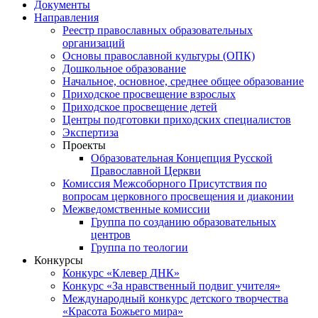
Документы
Направления
Реестр православных образовательных
организаций
Основы православной культуры (ОПК)
Дошкольное образование
Начальное, основное, среднее общее образование
Приходское просвещение взрослых
Приходское просвещение детей
Центры подготовки приходских специалистов
Экспертиза
Проекты
Образовательная Концепция Русской
Православной Церкви
Комиссия Межсоборного Присутствия по
вопросам церковного просвещения и диаконии
Межведомственные комиссии
Группа по созданию образовательных
центров
Группа по теологии
Конкурсы
Конкурс «Клевер ДНК»
Конкурс «За нравственный подвиг учителя»
Международный конкурс детского творчества
«Красота Божьего мира»