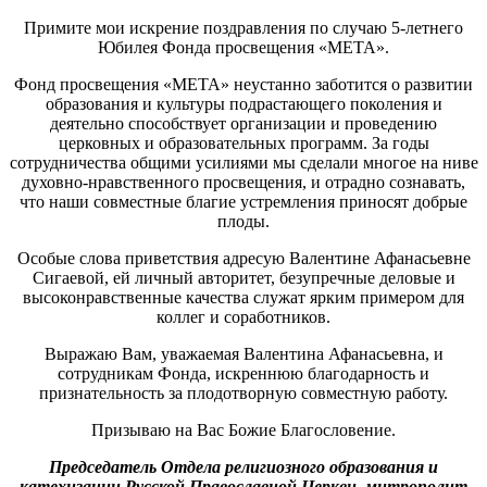
Примите мои искрение поздравления по случаю 5-летнего
Юбилея Фонда просвещения «МЕТА».
Фонд просвещения «МЕТА» неустанно заботится о развитии
образования и культуры подрастающего поколения и
деятельно способствует организации и проведению
церковных и образовательных программ. За годы
сотрудничества общими усилиями мы сделали многое на ниве
духовно-нравственного просвещения, и отрадно сознавать,
что наши совместные благие устремления приносят добрые
плоды.
Особые слова приветствия адресую Валентине Афанасьевне
Сигаевой, ей личный авторитет, безупречные деловые и
высоконравственные качества служат ярким примером для
коллег и соработников.
Выражаю Вам, уважаемая Валентина Афанасьевна, и
сотрудникам Фонда, искреннюю благодарность и
признательность за плодотворную совместную работу.
Призываю на Вас Божие Благословение.
Председатель Отдела религиозного образования и
катехизации Русской Православной Церкви, митрополит