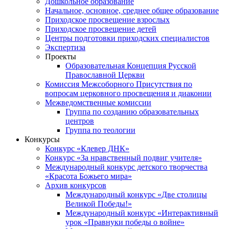
Дошкольное образование
Начальное, основное, среднее общее образование
Приходское просвещение взрослых
Приходское просвещение детей
Центры подготовки приходских специалистов
Экспертиза
Проекты
Образовательная Концепция Русской
Православной Церкви
Комиссия Межсоборного Присутствия по
вопросам церковного просвещения и диаконии
Межведомственные комиссии
Группа по созданию образовательных
центров
Группа по теологии
Конкурсы
Конкурс «Клевер ДНК»
Конкурс «За нравственный подвиг учителя»
Международный конкурс детского творчества
«Красота Божьего мира»
Архив конкурсов
Международный конкурс «Две столицы
Великой Победы!»
Международный конкурс «Интерактивный
урок «Правнуки победы о войне»