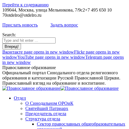
Перейти к содержанию
109044, Москва, улица Мельникова, 7/9с2
+7 495 650 10
70
otdelro@otdelro.ru
Прислать новость
Задать вопрос
Search:
Вконтакте page opens in new window
Flickr page opens in new
window
YouTube page opens in new window
Telegram page opens
in new window
Православное образование
Официальный портал Синодального отдела религиозного
образования и катехизации Русской Православной Церкви.
Православный взгляд на образование и воспитание.
Отдел
О Синодальном ОРОиК
Святейший Патриарх
Председатель отдела
Структура отдела
Сектор православных общеобразовательных