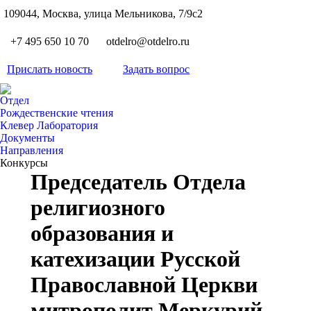
S
109044, Москва, улица Мельникова, 7/9с2
Вкон
page
Flickr
+7 495 650 10 70
otdelro@otdelro.ru
opens
page
YouT
in
opens
Прислать новость
Задать вопрос
page
new
Teleg
in
opens
wind
page
new
Отдел
in
opens
Рождественские чтения
wind
new
Клевер Лаборатория
in
wind
Документы
new
Направления
wind
Конкурсы
Председатель Отдела
религиозного
образования и
катехизации Русской
Православной Церкви
митрополит Меркурий