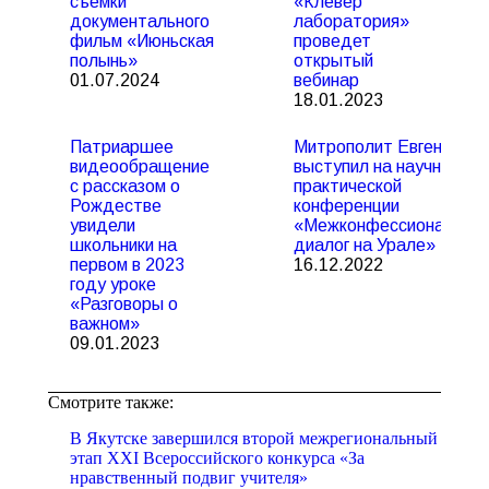
съемки
«Клевер
документального
лаборатория»
фильм «Июньская
проведет
полынь»
открытый
01.07.2024
вебинар
18.01.2023
Патриаршее
Митрополит Евгений
видеообращение
выступил на научно-
с рассказом о
практической
Рождестве
конференции
увидели
«Межконфессиональны
школьники на
диалог на Урале»
первом в 2023
16.12.2022
году уроке
«Разговоры о
важном»
09.01.2023
Смотрите также:
В Якутске завершился второй межрегиональный
этап XXI Всероссийского конкурса «За
нравственный подвиг учителя»