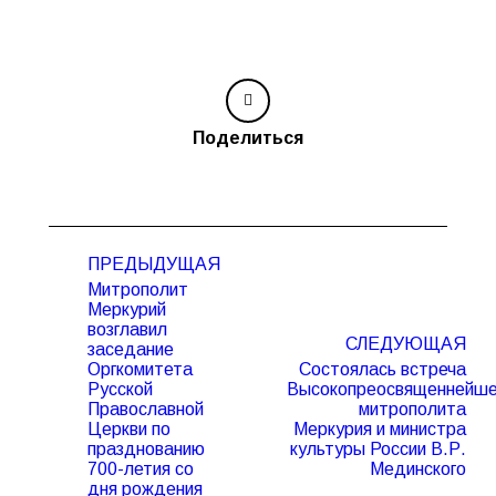
Поделиться
Навигация
ПРЕДЫДУЩАЯ
по
Митрополит
записям
Меркурий
возглавил
СЛЕДУЮЩАЯ
заседание
Оргкомитета
Состоялась встреча
Русской
Высокопреосвященнейше
Православной
митрополита
Предыдущая
Следующая
Церкви по
Меркурия и министра
запись:
запись:
празднованию
культуры России В.Р.
700-летия со
Мединского
дня рождения