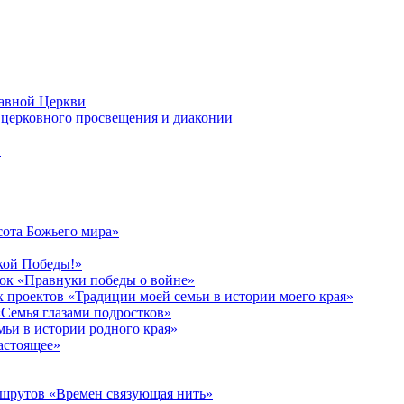
лавной Церкви
церковного просвещения и диаконии
в
сота Божьего мира»
кой Победы!»
к «Правнуки победы о войне»
 проектов «Традиции моей семьи в истории моего края»
Семья глазами подростков»
ьи в истории родного края»
астоящее»
ршрутов «Времен связующая нить»