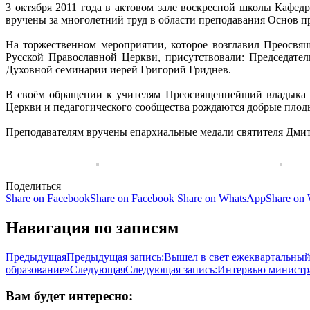
3 октября 2011 года в актовом зале воскресной школы Кафедр
вручены за многолетний труд в области преподавания Основ п
На торжественном мероприятии, которое возглавил Преосвя
Русской Православной Церкви, присутствовали: Председате
Духовной семинарии иерей Григорий Гриднев.
В своём обращении к учителям Преосвященнейший владыка о
Церкви и педагогического сообщества рождаются добрые плод
Преподавателям вручены епархиальные медали святителя Дмит
Поделиться
Share on Facebook
Share on Facebook
Share on WhatsApp
Share on
Навигация по записям
Предыдущая
Предыдущая запись:
Вышел в свет ежеквартальный
образование»
Следующая
Следующая запись:
Интервью министра
Вам будет интересно: