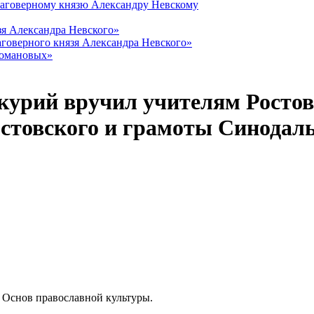
лаговерному князю Александру Невскому
зя Александра Невского»
говерного князя Александра Невского»
Романовых»
урий вручил учителям Ростов
стовского и грамоты Синодаль
 Основ православной культуры.