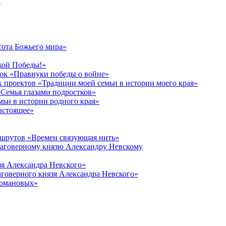
в
сота Божьего мира»
кой Победы!»
к «Правнуки победы о войне»
 проектов «Традиции моей семьи в истории моего края»
Семья глазами подростков»
ьи в истории родного края»
астоящее»
ршрутов «Времен связующая нить»
лаговерному князю Александру Невскому
зя Александра Невского»
говерного князя Александра Невского»
Романовых»