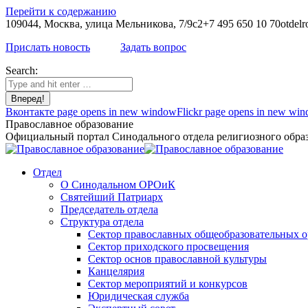
Перейти к содержанию
109044, Москва, улица Мельникова, 7/9с2
+7 495 650 10 70
otdelr
Прислать новость
Задать вопрос
Search:
Вконтакте page opens in new window
Flickr page opens in new wi
Православное образование
Официальный портал Синодального отдела религиозного образ
Отдел
О Синодальном ОРОиК
Святейший Патриарх
Председатель отдела
Структура отдела
Сектор православных общеобразовательных 
Сектор приходского просвещения
Сектор основ православной культуры
Канцелярия
Сектор мероприятий и конкурсов
Юридическая служба