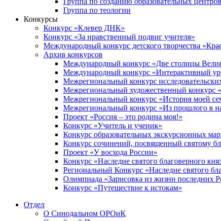
Группа по созданию образовательных центро
Группа по теологии
Конкурсы
Конкурс «Клевер ДНК»
Конкурс «За нравственный подвиг учителя»
Международный конкурс детского творчества «Кра
Архив конкурсов
Международный конкурс «Две столицы Вели
Международный конкурс «Интерактивный уро
Межрегиональный конкурс исследовательских
Межрегиональный художественный конкурс «
Межрегиональный конкурс «История моей сем
Межрегиональный конкурс «Из прошлого в н
Проект «Россия – это родина моя!»
Конкурс «Учитель и ученик»
Конкурс образовательных экскурсионных ма
Конкурс сочинений, посвященный святому б
Проект «У восхода России»
Конкурс «Наследие святого благоверного кня
Региональный Конкурс «Наследие святого бла
Олимпиада «Зарисовка из жизни последних 
Конкурс «Путешествие к истокам»
Отдел
О Синодальном ОРОиК