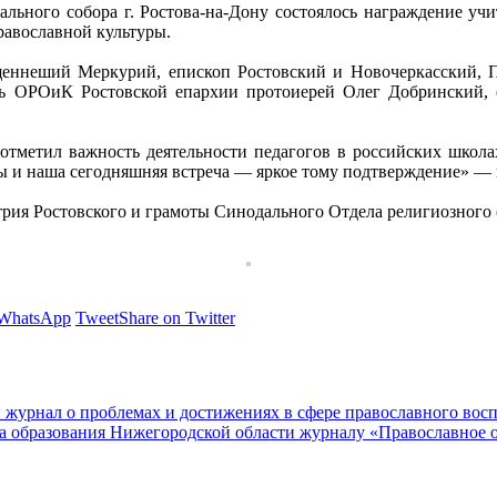
ального собора г. Ростова-на-Дону состоялось награждение уч
равославной культуры.
щеннеший Меркурий, епископ Ростовский и Новочеркасский, Пр
ль ОРОиК Ростовской епархии протоиерей Олег Добринский, е
тметил важность деятельности педагогов в российских школах
ы и наша сегодняшняя встреча — яркое тому подтверждение» — 
рия Ростовского и грамоты Синодального Отдела религиозного 
 WhatsApp
Tweet
Share on Twitter
 журнал о проблемах и достижениях в сфере православного вос
 образования Нижегородской области журналу «Православное 