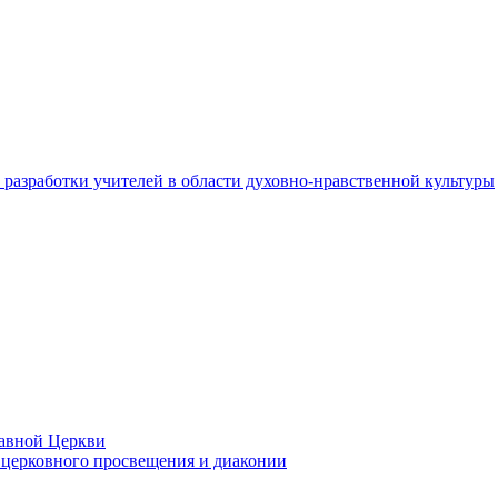
разработки учителей в области духовно-нравственной культуры
лавной Церкви
церковного просвещения и диаконии