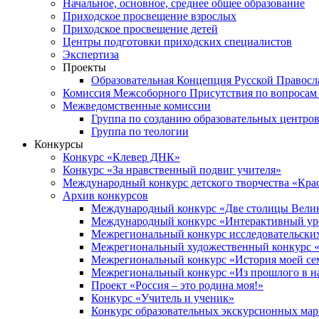
Начальное, основное, среднее общее образование
Приходское просвещение взрослых
Приходское просвещение детей
Центры подготовки приходских специалистов
Экспертиза
Проекты
Образовательная Концепция Русской Правос
Комиссия Межсоборного Присутствия по вопросам 
Межведомственные комиссии
Группа по созданию образовательных центро
Группа по теологии
Конкурсы
Конкурс «Клевер ДНК»
Конкурс «За нравственный подвиг учителя»
Международный конкурс детского творчества «Кра
Архив конкурсов
Международный конкурс «Две столицы Вели
Международный конкурс «Интерактивный уро
Межрегиональный конкурс исследовательских
Межрегиональный художественный конкурс «
Межрегиональный конкурс «История моей сем
Межрегиональный конкурс «Из прошлого в н
Проект «Россия – это родина моя!»
Конкурс «Учитель и ученик»
Конкурс образовательных экскурсионных ма