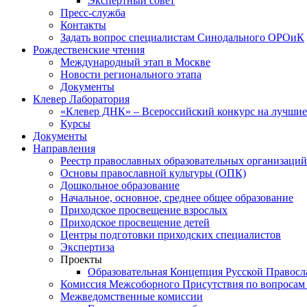
Экспертный совет
Пресс-служба
Контакты
Задать вопрос специалистам Синодального ОРОиК
Рождественские чтения
Международный этап в Москве
Новости регионального этапа
Документы
Клевер Лаборатория
«Клевер ДНК» – Всероссийский конкурс на лучшие 
Курсы
Документы
Направления
Реестр православных образовательных организаций
Основы православной культуры (ОПК)
Дошкольное образование
Начальное, основное, среднее общее образование
Приходское просвещение взрослых
Приходское просвещение детей
Центры подготовки приходских специалистов
Экспертиза
Проекты
Образовательная Концепция Русской Правос
Комиссия Межсоборного Присутствия по вопросам 
Межведомственные комиссии