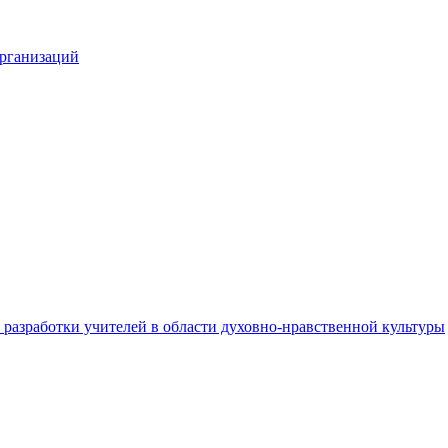
организаций
разработки учителей в области духовно-нравственной культуры