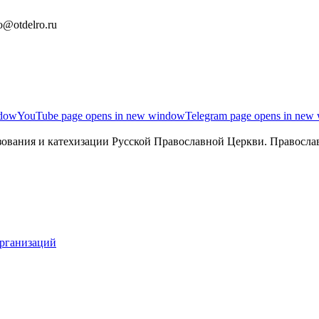
o@otdelro.ru
ndow
YouTube page opens in new window
Telegram page opens in new
ования и катехизации Русской Православной Церкви. Православ
организаций