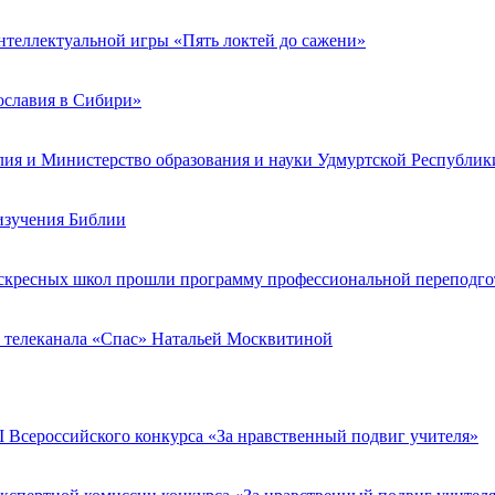
нтеллектуальной игры «Пять локтей до сажени»
ославия в Сибири»
ия и Министерство образования и науки Удмуртской Республик
изучения Библии
скресных школ прошли программу профессиональной переподго
й телеканала «Спас» Натальей Москвитиной
 Всероссийского конкурса «За нравственный подвиг учителя»