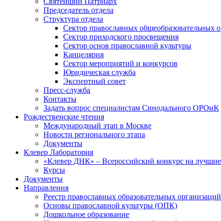
Святейший Патриарх
Председатель отдела
Структура отдела
Сектор православных общеобразовательных 
Сектор приходского просвещения
Сектор основ православной культуры
Канцелярия
Сектор мероприятий и конкурсов
Юридическая служба
Экспертный совет
Пресс-служба
Контакты
Задать вопрос специалистам Синодального ОРОиК
Рождественские чтения
Международный этап в Москве
Новости регионального этапа
Документы
Клевер Лаборатория
«Клевер ДНК» – Всероссийский конкурс на лучшие 
Курсы
Документы
Направления
Реестр православных образовательных организаций
Основы православной культуры (ОПК)
Дошкольное образование