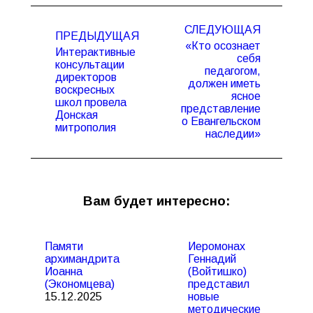
Навигация
СЛЕДУЮЩАЯ
по
ПРЕДЫДУЩАЯ
«Кто осознает
записям
Интерактивные
себя
консультации
педагогом,
директоров
должен иметь
Предыдущая
Следующая
воскресных
ясное
запись:
запись:
школ провела
представление
Донская
о Евангельском
митрополия
наследии»
Вам будет интересно:
Памяти
Иеромонах
архимандрита
Геннадий
Иоанна
(Войтишко)
(Экономцева)
представил
15.12.2025
новые
методические