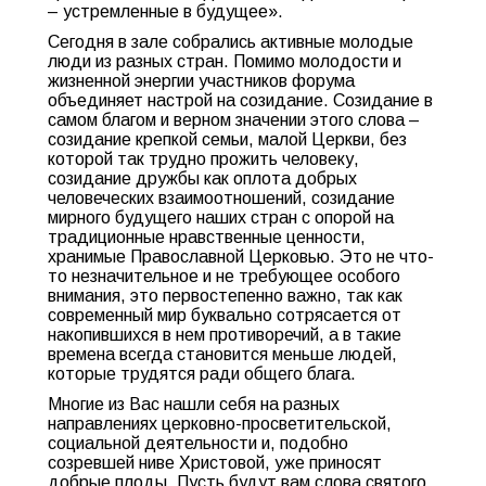
– устремленные в будущее».
Сегодня в зале собрались активные молодые
люди из разных стран. Помимо молодости и
жизненной энергии участников форума
объединяет настрой на созидание. Созидание в
самом благом и верном значении этого слова –
созидание крепкой семьи, малой Церкви, без
которой так трудно прожить человеку,
созидание дружбы как оплота добрых
человеческих взаимоотношений, созидание
мирного будущего наших стран с опорой на
традиционные нравственные ценности,
хранимые Православной Церковью. Это не что-
то незначительное и не требующее особого
внимания, это первостепенно важно, так как
современный мир буквально сотрясается от
накопившихся в нем противоречий, а в такие
времена всегда становится меньше людей,
которые трудятся ради общего блага.
Многие из Вас нашли себя на разных
направлениях церковно-просвет
ительской,
социальной деятельности и, подобно
созревшей ниве Христовой, уже приносят
добрые плоды. Пусть будут вам слова святого