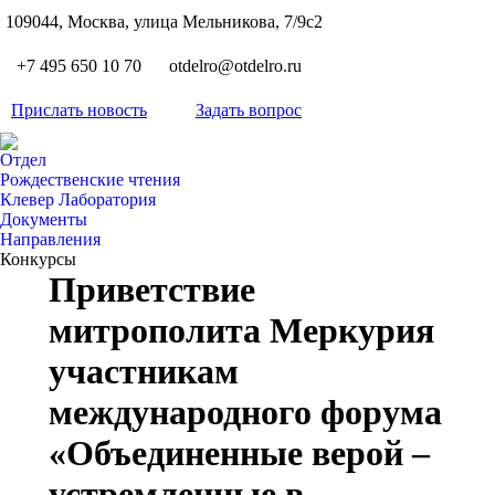
S
109044, Москва, улица Мельникова, 7/9с2
Вкон
page
Flickr
+7 495 650 10 70
otdelro@otdelro.ru
opens
page
YouT
in
opens
Прислать новость
Задать вопрос
page
new
Teleg
in
opens
wind
page
new
Отдел
in
opens
Рождественские чтения
wind
new
Клевер Лаборатория
in
wind
Документы
new
Направления
wind
Конкурсы
Приветствие
митрополита Меркурия
участникам
международного форума
«Объединенные верой –
устремленные в