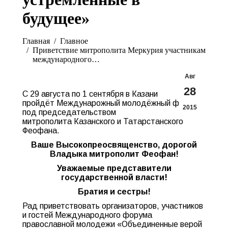
будущее»
Вы здесь:
Главная
Главное
Приветствие митрополита Меркурия участникам
международного…
Авг
28
С 29 августа по 1 сентября в Казани
пройдёт Междунарожный молодёжный форум
2015
под председательством
митрополита Казанского и Татарстанского
Феофана.
Ваше Высокопреосвящен
ство, дорогой
Владыка митрополит Феофан!
Уважаемые представители
государственной власти!
Братия и сестры!
Рад приветствовать организаторов, участников
и гостей Международного форума
православной молодежи «Объединенные верой