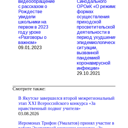
видеообращение
Синодального
с рассказом о
ОРОиК «О режиме и
Рождестве
формах
увидели
осуществления
школьники на
приходской
первом в 2023
просветительской
году уроке
деятельности в
«Разговоры о
период ухудшения
важном»
эпидемиологической
09.01.2023
ситуации,
вызванной
пандемией
коронавирусной
инфекции»
29.10.2021
Смотрите также:
В Якутске завершился второй межрегиональный
этап XXI Всероссийского конкурса «За
нравственный подвиг учителя»
03.08.2026
Иеромонах Трифон (Умалатов) принял участие в