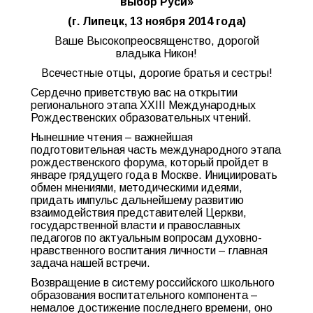
выбор Руси»
(г. Липецк, 13 ноября 2014 года)
Ваше Высокопреосвящен
ство, дорогой
владыка Никон!
Всечестные отцы, дорогие братья и сестры!
Сердечно приветствую вас на открытии
регионального этапа ХХIII Международных
Рождественских образовательных чтений.
Нынешние чтения – важнейшая
подготовительная часть международного этапа
рождественского форума, который пройдет в
январе грядущего года в Москве. Инициировать
обмен мнениями, методическими идеями,
придать импульс дальнейшему развитию
взаимодействия представителей Церкви,
государственной власти и православных
педагогов по актуальным вопросам духовно-
нравстве
нного воспитания личности – главная
задача нашей встречи.
Возвращение в систему российского школьного
образования воспитательного компонента –
немалое достижение последнего времени, оно