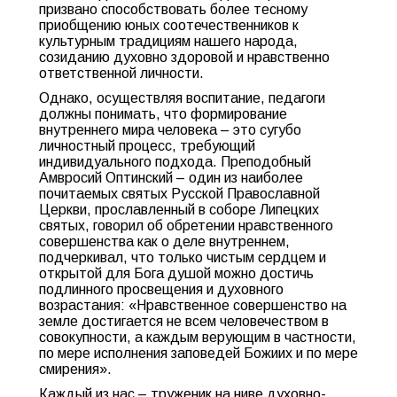
призвано способствовать более тесному
приобщению юных соотечественнико
в к
культурным традициям нашего народа,
созиданию духовно здоровой и нравственно
ответственной личности.
Однако, осуществляя воспитание, педагоги
должны понимать, что формирование
внутреннего мира человека – это сугубо
личностный процесс, требующий
индивидуального подхода. Преподобный
Амвросий Оптинский – один из наиболее
почитаемых святых Русской Православной
Церкви, прославленный в соборе Липецких
святых, говорил об обретении нравственного
совершенства как о деле внутреннем,
подчеркивал, что только чистым сердцем и
открытой для Бога душой можно достичь
подлинного просвещения и духовного
возрастания: «
Нравственное совершенство на
земле достигается не всем человечеством в
совокупности, а каждым верующим в частности,
по мере исполнения заповедей Божиих и по мере
смирения
».
Каждый из нас
–
труженик на ниве духовно-