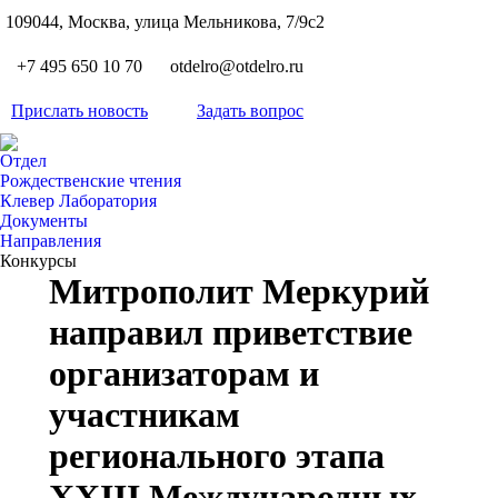
S
109044, Москва, улица Мельникова, 7/9с2
Вкон
page
Flickr
+7 495 650 10 70
otdelro@otdelro.ru
opens
page
YouT
in
opens
Прислать новость
Задать вопрос
page
new
Teleg
in
opens
wind
page
new
Отдел
in
opens
Рождественские чтения
wind
new
Клевер Лаборатория
in
wind
Документы
new
Направления
wind
Конкурсы
Митрополит Меркурий
направил приветствие
организаторам и
участникам
регионального этапа
ХХIII Международных