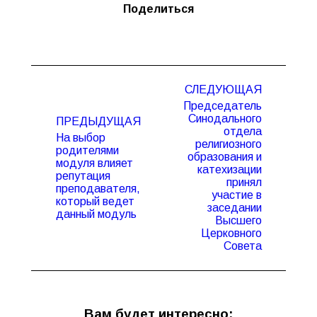
Поделиться
Навигация
СЛЕДУЮЩАЯ
по
Председатель
записям
Синодального
ПРЕДЫДУЩАЯ
отдела
На выбор
религиозного
родителями
образования и
модуля влияет
катехизации
Предыдущая
Следующая
репутация
принял
запись:
запись:
преподавателя,
участие в
который ведет
заседании
данный модуль
Высшего
Церковного
Совета
Вам будет интересно: