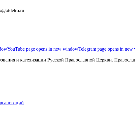
o@otdelro.ru
ndow
YouTube page opens in new window
Telegram page opens in new
ования и катехизации Русской Православной Церкви. Православ
организаций