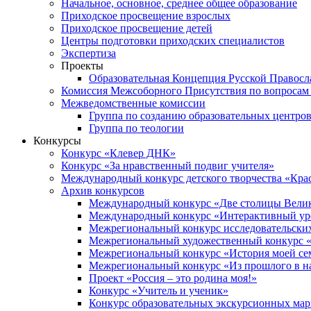
Начальное, основное, среднее общее образование
Приходское просвещение взрослых
Приходское просвещение детей
Центры подготовки приходских специалистов
Экспертиза
Проекты
Образовательная Концепция Русской Правос
Комиссия Межсоборного Присутствия по вопросам 
Межведомственные комиссии
Группа по созданию образовательных центро
Группа по теологии
Конкурсы
Конкурс «Клевер ДНК»
Конкурс «За нравственный подвиг учителя»
Международный конкурс детского творчества «Кра
Архив конкурсов
Международный конкурс «Две столицы Вели
Международный конкурс «Интерактивный уро
Межрегиональный конкурс исследовательских
Межрегиональный художественный конкурс «
Межрегиональный конкурс «История моей сем
Межрегиональный конкурс «Из прошлого в н
Проект «Россия – это родина моя!»
Конкурс «Учитель и ученик»
Конкурс образовательных экскурсионных ма