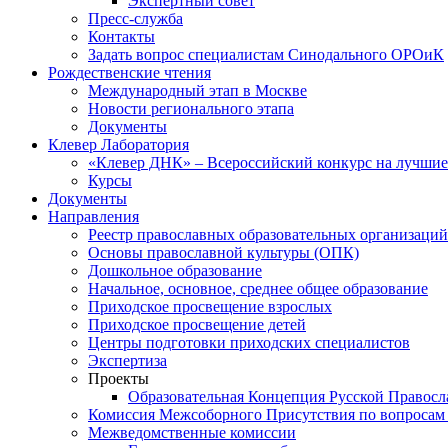
Экспертный совет
Пресс-служба
Контакты
Задать вопрос специалистам Синодального ОРОиК
Рождественские чтения
Международный этап в Москве
Новости регионального этапа
Документы
Клевер Лаборатория
«Клевер ДНК» – Всероссийский конкурс на лучшие 
Курсы
Документы
Направления
Реестр православных образовательных организаций
Основы православной культуры (ОПК)
Дошкольное образование
Начальное, основное, среднее общее образование
Приходское просвещение взрослых
Приходское просвещение детей
Центры подготовки приходских специалистов
Экспертиза
Проекты
Образовательная Концепция Русской Правос
Комиссия Межсоборного Присутствия по вопросам 
Межведомственные комиссии