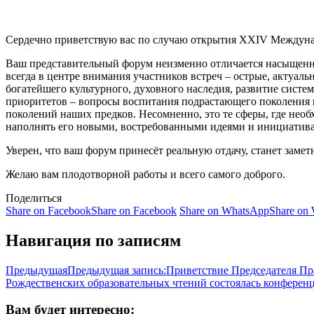
Сердечно приветствую вас по случаю открытия XXIV Междуна
Ваш представительный форум неизменно отличается насыщенно
всегда в центре внимания участников встреч – острые, актуал
богатейшего культурного, духовного наследия, развитие сист
приоритетов – вопросы воспитания подрастающего поколения в
поколений наших предков. Несомненно, это те сферы, где нео
наполнять его новыми, востребованными идеями и инициатив
Уверен, что ваш форум принесёт реальную отдачу, станет заме
Желаю вам плодотворной работы и всего самого доброго.
Поделиться
Share on Facebook
Share on Facebook
Share on WhatsApp
Share on
Навигация по записям
Предыдущая
Предыдущая запись:
Приветствие Председателя Пр
Рождественских образовательных чтений состоялась конферен
Вам будет интересно: