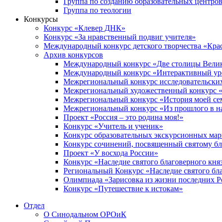
Группа по созданию образовательных центро
Группа по теологии
Конкурсы
Конкурс «Клевер ДНК»
Конкурс «За нравственный подвиг учителя»
Международный конкурс детского творчества «Кра
Архив конкурсов
Международный конкурс «Две столицы Вели
Международный конкурс «Интерактивный уро
Межрегиональный конкурс исследовательских
Межрегиональный художественный конкурс «
Межрегиональный конкурс «История моей сем
Межрегиональный конкурс «Из прошлого в н
Проект «Россия – это родина моя!»
Конкурс «Учитель и ученик»
Конкурс образовательных экскурсионных ма
Конкурс сочинений, посвященный святому б
Проект «У восхода России»
Конкурс «Наследие святого благоверного кня
Региональный Конкурс «Наследие святого бла
Олимпиада «Зарисовка из жизни последних 
Конкурс «Путешествие к истокам»
Отдел
О Синодальном ОРОиК