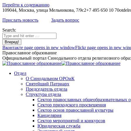
Перейти к содержанию
109044, Москва, улица Мельникова, 7/9с2
+7 495 650 10 70
otdelr
Прислать новость
Задать вопрос
Search:
Вконтакте page opens in new window
Flickr page opens in new wi
Православное образование
Официальный портал Синодального отдела религиозного образ
Отдел
О Синодальном ОРОиК
Святейший Патриарх
Председатель отдела
Структура отдела
Сектор православных общеобразовательных 
Сектор приходского просвещения
Сектор основ православной культуры
Канцелярия
Сектор мероприятий и конкурсов
Юридическая служба