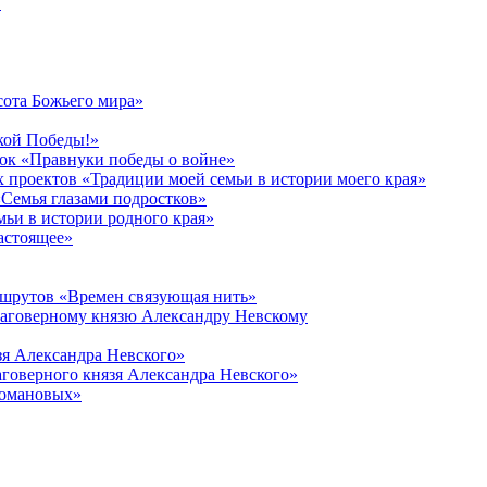
в
сота Божьего мира»
кой Победы!»
к «Правнуки победы о войне»
 проектов «Традиции моей семьи в истории моего края»
Семья глазами подростков»
ьи в истории родного края»
астоящее»
ршрутов «Времен связующая нить»
лаговерному князю Александру Невскому
зя Александра Невского»
говерного князя Александра Невского»
Романовых»