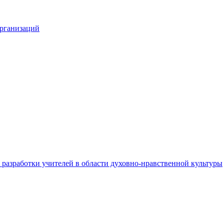
организаций
разработки учителей в области духовно-нравственной культуры