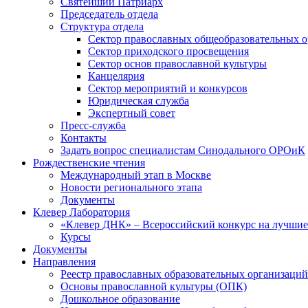
Святейший Патриарх
Председатель отдела
Структура отдела
Сектор православных общеобразовательных 
Сектор приходского просвещения
Сектор основ православной культуры
Канцелярия
Сектор мероприятий и конкурсов
Юридическая служба
Экспертный совет
Пресс-служба
Контакты
Задать вопрос специалистам Синодального ОРОиК
Рождественские чтения
Международный этап в Москве
Новости регионального этапа
Документы
Клевер Лаборатория
«Клевер ДНК» – Всероссийский конкурс на лучшие 
Курсы
Документы
Направления
Реестр православных образовательных организаций
Основы православной культуры (ОПК)
Дошкольное образование