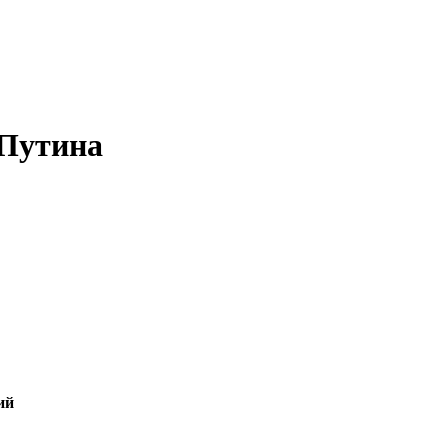
 Путина
ий