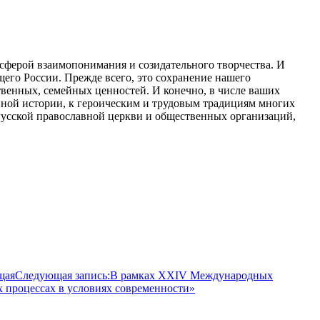
сферой взаимопонимания и созидательного творчества. И
щего России. Прежде всего, это сохранение нашего
твенных, семейных ценностей. И конечно, в числе ваших
нной истории, к героическим и трудовым традициям многих
 Русской православной церкви и общественных организаций,
щая
Следующая запись:
В рамках XXIV Международных
 процессах в условиях современности»