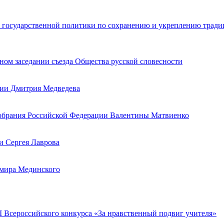
 государственной политики по сохранению и укреплению тради
ом заседании съезда Общества русской словесности
ции Дмитрия Медведева
Собрания Российской Федерации Валентины Матвиенко
и Сергея Лаврова
имира Мединского
 Всероссийского конкурса «За нравственный подвиг учителя»