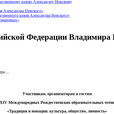
лаговерному князю Александру Невскому
зя Александра Невского»
говерного князя Александра Невского»
Романовых»
сийской Федерации Владимира
мира…
Участникам, организаторам и гостям
XIV
Международных Рождественских образовательных чтен
«Традиция и новации: культура, общество, личность»