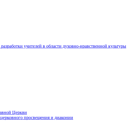
разработки учителей в области духовно-нравственной культуры
лавной Церкви
церковного просвещения и диаконии