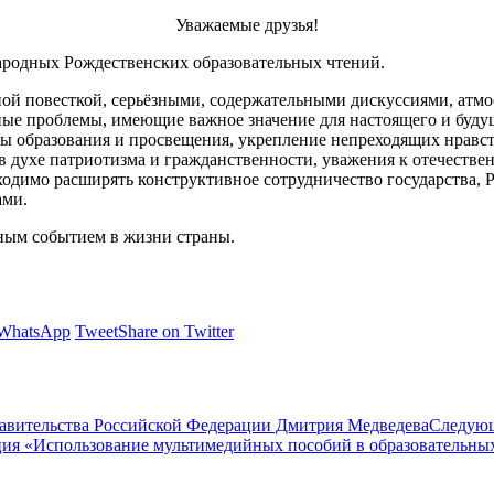
Уважаемые друзья!
родных Рождественских образовательных чтений.
й повесткой, серьёзными, содержательными дискуссиями, атмо
ьные проблемы, имеющие важное значение для настоящего и буду
емы образования и просвещения, укрепление непреходящих нравс
 духе патриотизма и гражданственности, уважения к отечестве
бходимо расширять конструктивное сотрудничество государства,
ами.
тным событием в жизни страны.
 WhatsApp
Tweet
Share on Twitter
авительства Российской Федерации Дмитрия Медведева
Следую
ция «Использование мультимедийных пособий в образовательных