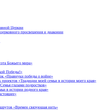
лавной Церкви
церковного просвещения и диаконии
в
сота Божьего мира»
кой Победы!»
к «Правнуки победы о войне»
 проектов «Традиции моей семьи в истории моего края»
Семья глазами подростков»
ьи в истории родного края»
астоящее»
ршрутов «Времен связующая нить»