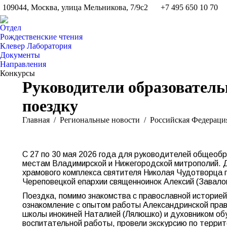
109044, Москва, улица Мельникова, 7/9с2
+7 495 650 10 70
Отдел
Рождественские чтения
Клевер Лаборатория
Документы
Направления
Конкурсы
Руководители образовател
поездку
Вы здесь:
Главная
Pегиональные новости
Российская Федераци
С 27 по 30 мая 2026 года для руководителей общеоб
местам Владимирской и Нижегородской митрополий. Де
храмового комплекса святителя Николая Чудотворца
Череповецкой епархии священноинок Алексий (Завалов
Поездка, помимо знакомства с православной историе
ознакомление с опытом работы Александринской пра
школы инокиней Наталией (Лялюшко) и духовником об
воспитательной работы, провели экскурсию по терри