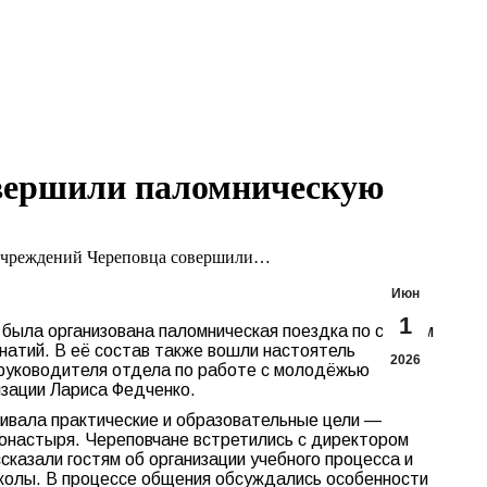
Search:
Вконтакте
Flickr
YouTu
Te
page
page
page
pa
opens
opens
opens
op
in
in
in
in
new
new
new
n
window
window
windo
w
овершили паломническую
 учреждений Череповца совершили…
Июн
1
была организована паломническая поездка по святым
натий. В её состав также вошли настоятель
2026
 руководителя отдела по работе с молодёжью
изации Лариса Федченко.
ивала практические и образовательные цели —
онастыря. Череповчане встретились с директором
азали гостям об организации учебного процесса и
школы. В процессе общения обсуждались особенности