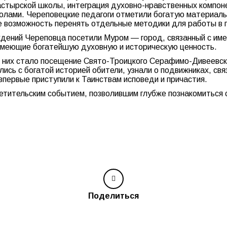
астырской школы, интеграция духовно-нравственных компон
олами. Череповецкие педагоги отметили богатую материальн
же возможность перенять отдельные методики для работы в 
дений Череповца посетили Муром — город, связанный с име
 имеющие богатейшую духовную и историческую ценность.
них стало посещение Свято-Троицкого Серафимо-Дивеевског
ились с богатой историей обители, узнали о подвижниках, с
впервые приступили к Таинствам исповеди и причастия.
етительским событием, позволившим глубже познакомиться 
Поделиться