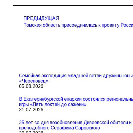
Навигация
по
ПРЕДЫДУЩАЯ
Предыдущая
записям
Томская область присоединилась к проекту Росси
запись:
Семейная экспедиция младшей ветви дружины юны
«Череповец»
05.08.2026
В Екатеринбургской епархии состоялся региональ
игры «Пять локтей до сажени»
31.07.2026
35 лет со дня возобновления Дивеевской обители 
преподобного Серафима Саровского