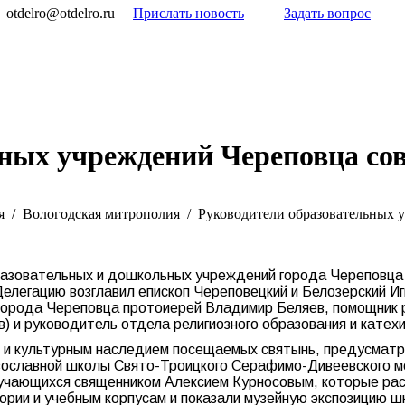
otdelro@otdelro.ru
Прислать новость
Задать вопрос
ьных учреждений Череповца с
я
Вологодская митрополия
Руководители образовательных
разовательных и дошкольных учреждений города Череповца 
легацию возглавил епископ Череповецкий и Белозерский Иг
 города Череповца протоиерей Владимир Беляев, помощник
) и руководитель отдела религиозного образования и катех
й и культурным наследием посещаемых святынь, предусматр
вославной школы Свято-Троицкого Серафимо-Дивеевского м
учающихся священником Алексием Курносовым, которые расск
тории и учебным корпусам и показали музейную экспозицию 