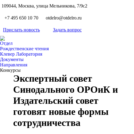
S
109044, Москва, улица Мельникова, 7/9с2
Вкон
page
Flickr
+7 495 650 10 70
otdelro@otdelro.ru
opens
page
YouT
in
opens
Прислать новость
Задать вопрос
page
new
Teleg
in
opens
wind
page
new
Отдел
in
opens
Рождественские чтения
wind
new
Клевер Лаборатория
in
wind
Документы
new
Направления
wind
Конкурсы
Экспертный совет
Синодального ОРОиК и
Издательский совет
готовят новые формы
сотрудничества
Вы здесь: