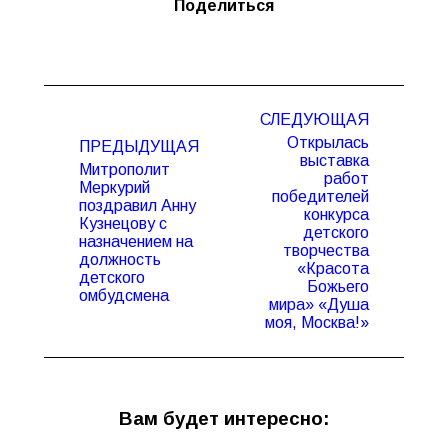
Поделиться
Навигация
СЛЕДУЮЩАЯ
по
Открылась
ПРЕДЫДУЩАЯ
записям
выставка
Митрополит
работ
Меркурий
победителей
поздравил Анну
конкурса
Кузнецову с
Предыдущая
Следующая
детского
назначением на
запись:
запись:
творчества
должность
«Красота
детского
Божьего
омбудсмена
мира» «Душа
моя, Москва!»
Вам будет интересно: