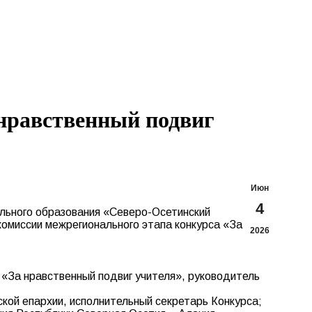
Search:
Вконтакте
Flickr
YouTu
Te
page
page
page
pa
opens
opens
opens
op
in
in
in
in
new
new
new
n
window
window
windo
w
 нравственный подвиг
Июн
4
ального образования «Северо-Осетинский
омиссии межрегионального этапа конкурса «За
2026
 «За нравственный подвиг учителя», руководитель
кой епархии, исполнительный секретарь Конкурса;