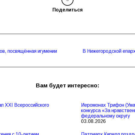
Поделиться
ов, посвящённая игумении
В Нижегородской епарх
Следующая
запись:
Вам будет интересно:
п XXI Всероссийского
Иеромонах Трифон (Умал
конкурса «За нравствен
федеральному округу
03.08.2026
ения с 10-летием
Патриарх Кирилл поздр