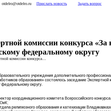
otdelro@otdelro.ru
Прислать новость
Задать вопрос
ертной комиссии конкурса «За
скому федеральному округу
ртной комиссии конкурса…
 образовательного учреждения дополнительного профессион
аботников образования» состоялось заседание Экспертной к
у федеральному округу.
ектор координационного комитета Всероссийского конкурса
РОиК;
дела религиозного образования и катехизации Владикавказс