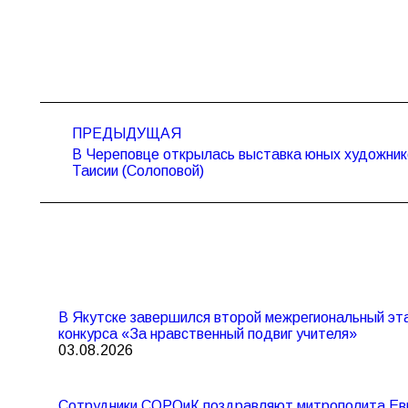
Навигация
ПРЕДЫДУЩАЯ
по
В Череповце открылась выставка юных художник
Предыдущая
записям
Таисии (Солоповой)
запись:
В Якутске завершился второй межрегиональный эта
конкурса «За нравственный подвиг учителя»
03.08.2026
Сотрудники СОРОиК поздравляют митрополита Евг