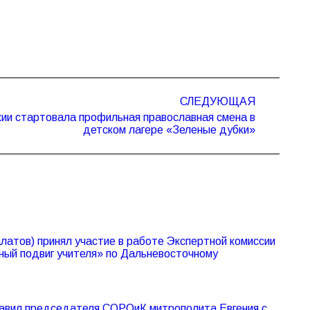
СЛЕДУЮЩАЯ
ии стартовала профильная православная смена в
детском лагере «Зеленые дубки»
атов) принял участие в работе Экспертной комиссии
ный подвиг учителя» по Дальневосточному
авил председателя СОРОиК митрополита Евгения с