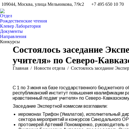
109044, Москва, улица Мельникова, 7/9с2
+7 495 650 10 70
Отдел
Рождественские чтения
Клевер Лаборатория
Документы
Направления
Конкурсы
Состоялось заседание Эксп
учителя» по Северо-Кавказ
Вы здесь:
Главная
Новости отдела
Состоялось заседание Экспе
С 1 по 3 июня на базе государственного бюджетного
республиканский институт повышения квалификации р
нравственный подвиг учителя» по Северо-Кавказском
Заседание Экспертной комиссии возглавили:
иеромонах Трифон (Умалатов), исполнительный дир
сектора мероприятий и конкурсов Синодального О
протоиерей Артемий Пономаренко, руководитель от