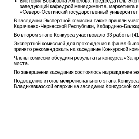
Виктория Борисовна Ахполова, председатель Экспе
заведующий кафедрой менеджмента, маркетинга и 
«Северо-Осетинский государственный университет 
В заседании Экспертной комиссии также приняли учас
Карачаево-Черкесской Республики, Кабардино-Балкар
Во втором этапе Конкурса участвовало 33 работы (41 
Экспертной комиссией для прохождения в финал было о
принято рекомендовать на заседание Конкурсной коми
Члены комиссии обсудили результаты конкурса «За н
места.
По завершении заседания состоялось награждение эк
Подведение итогов межрегионального этапа Конкурса 
Владикавказской епархии на заседании Конкурсной ко