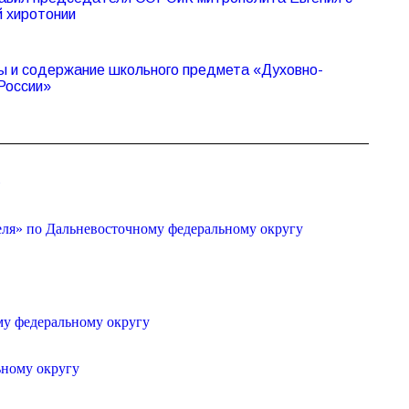
й хиротонии
 и содержание школьного предмета «Духовно-
России»
»
еля» по Дальневосточному федеральному округу
му федеральному округу
ьному округу