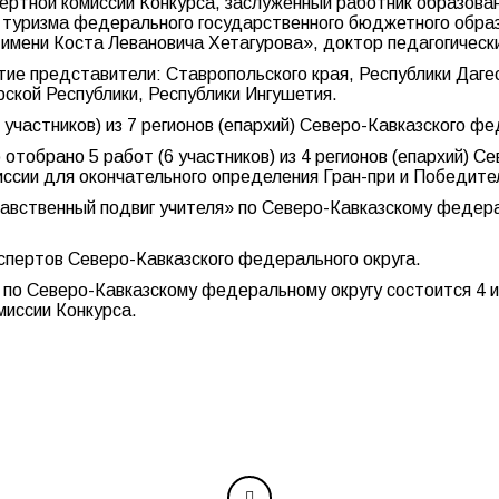
ртной комиссии Конкурса, заслуженный работник образован
туризма федерального государственного бюджетного обра
имени Коста Левановича Хетагурова», доктор педагогически
тие представители: Ставропольского края, Республики Даге
ской Республики, Республики Ингушетия.
участников) из 7 регионов (епархий) Северо-Кавказского фе
тобрано 5 работ (6 участников) из 4 регионов (епархий) С
ссии для окончательного определения Гран-при и Победите
равственный подвиг учителя» по Северо-Кавказскому федера
спертов Северо-Кавказского федерального округа.
по Северо-Кавказскому федеральному округу состоится 4 и
миссии Конкурса.