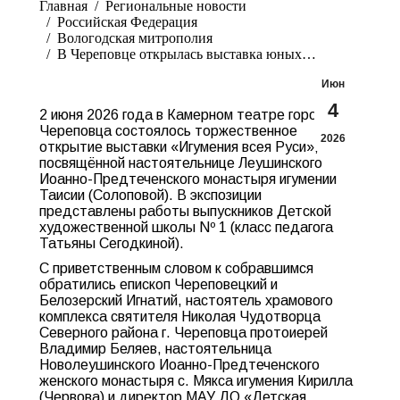
Главная
Pегиональные новости
Российская Федерация
Вологодская митрополия
В Череповце открылась выставка юных…
Июн
4
2 июня 2026 года в Камерном театре города
Череповца состоялось торжественное
2026
открытие выставки «Игумения всея Руси»,
посвящённой настоятельнице Леушинского
Иоанно-Предтеченского монастыря игумении
Таисии (Солоповой). В экспозиции
представлены работы выпускников Детской
художественной школы Nº 1 (класс педагога
Татьяны Сегодкиной).
С приветственным словом к собравшимся
обратились епископ Череповецкий и
Белозерский Игнатий, настоятель храмового
комплекса святителя Николая Чудотворца
Северного района г. Череповца протоиерей
Владимир Беляев, настоятельница
Новолеушинского Иоанно-Предтеченского
женского монастыря с. Мякса игумения Кирилла
(Червова) и директор МАУ ДО «Детская