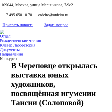
S
109044, Москва, улица Мельникова, 7/9с2
Вкон
page
Flickr
+7 495 650 10 70
otdelro@otdelro.ru
opens
page
YouT
in
opens
Прислать новость
Задать вопрос
page
new
Teleg
in
opens
wind
page
new
Отдел
in
opens
Рождественские чтения
wind
new
Клевер Лаборатория
in
wind
Документы
new
Направления
wind
Конкурсы
В Череповце открылась
выставка юных
художников,
посвящённая игумении
Таисии (Солоповой)
Вы здесь: