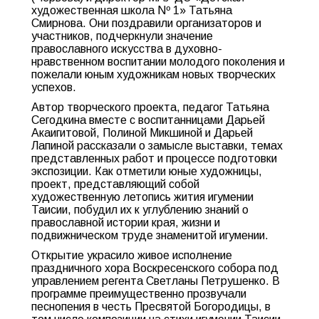
художественная школа Nº 1» Татьяна
Смирнова. Они поздравили организаторов и
участников, подчеркнули значение
православного искусства в духовно-
нравственном воспитании молодого поколения и
пожелали юным художникам новых творческих
успехов.
Автор творческого проекта, педагог Татьяна
Сегодкина вместе с воспитанницами Дарьей
Акаигитовой, Полиной Микшиной и Дарьей
Лапиной рассказали о замысле выставки, темах
представленных работ и процессе подготовки
экспозиции. Как отметили юные художницы,
проект, представляющий собой
художественную летопись жития игумении
Таисии, побудил их к углублению знаний о
православной истории края, жизни и
подвижническом труде знаменитой игумении.
Открытие украсило живое исполнение
праздничного хора Воскресенского собора под
управлением регента Светланы Петрушенко. В
программе преимущественно прозвучали
песнопения в честь Пресвятой Богородицы, в