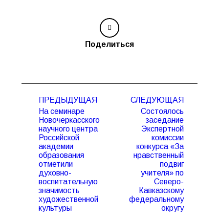
Поделиться
Навигация
ПРЕДЫДУЩАЯ
СЛЕДУЮЩАЯ
по
На семинаре
Состоялось
записям
Новочеркасского
заседание
научного центра
Экспертной
Российской
комиссии
академии
конкурса «За
образования
нравственный
Предыдущая
Следующая
отметили
подвиг
запись:
запись:
духовно-
учителя» по
воспитательную
Северо-
значимость
Кавказскому
художественной
федеральному
культуры
округу