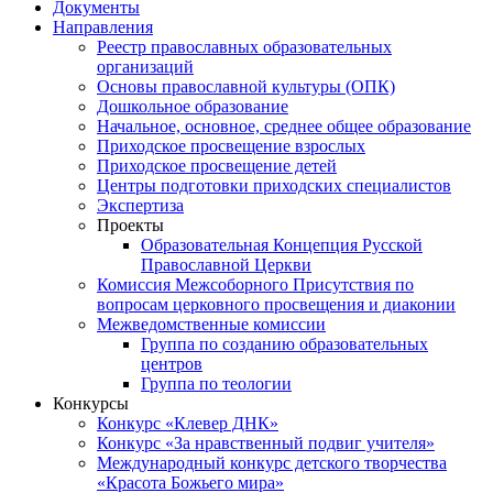
Документы
Направления
Реестр православных образовательных
организаций
Основы православной культуры (ОПК)
Дошкольное образование
Начальное, основное, среднее общее образование
Приходское просвещение взрослых
Приходское просвещение детей
Центры подготовки приходских специалистов
Экспертиза
Проекты
Образовательная Концепция Русской
Православной Церкви
Комиссия Межсоборного Присутствия по
вопросам церковного просвещения и диаконии
Межведомственные комиссии
Группа по созданию образовательных
центров
Группа по теологии
Конкурсы
Конкурс «Клевер ДНК»
Конкурс «За нравственный подвиг учителя»
Международный конкурс детского творчества
«Красота Божьего мира»