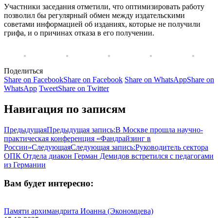
Участники заседания отметили, что оптимизировать работу
позволил бы регулярный обмен между издательскими
советами информацией об изданиях, которые не получили
грифа, и о причинах отказа в его получении.
Поделиться
Share on Facebook
Share on Facebook
Share on WhatsApp
Share on
WhatsApp
Tweet
Share on Twitter
Навигация по записям
Предыдущая
Предыдущая запись:
В Москве прошла научно-
практическая конференция «Фандрайзинг в
России»
Следующая
Следующая запись:
Руководитель сектора
ОПК Отдела диакон Герман Демидов встретился с педагогами
из Германии
Вам будет интересно:
Памяти архимандрита Иоанна (Экономцева)