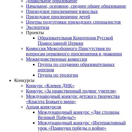
Дошкольное образование
Начальное, основное, среднее общее образование
Приходское просвещение взрослых
Приходское просвещение детей
Центры подготовки приходских специалистов
Экспертиза
Проекты
Образовательная Концепция Русской
Православной Церкви
Комиссия Межсоборного Присутствия по
вопросам церковного просвещения и диаконии
Межведомственные комиссии
Группа по созданию образовательных
центров
Группа по теологии
Конкурсы
Конкурс «Клевер ДНК»
Конкурс «За нравственный подвиг учителя»
Международный конкурс детского творчества
«Красота Божьего мира»
Архив конкурсов
Международный конкурс «Две столицы
Великой Победы!»
Международный конкурс «Интерактивный
урок «Правнуки победы о войне»