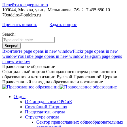
Перейти к содержанию
109044, Москва, улица Мельникова, 7/9с2
+7 495 650 10
70
otdelro@otdelro.ru
Прислать новость
Задать вопрос
Search:
Вконтакте page opens in new window
Flickr page opens in new
window
YouTube page opens in new window
Telegram page opens
in new window
Православное образование
Официальный портал Синодального отдела религиозного
образования и катехизации Русской Православной Церкви.
Православный взгляд на образование и воспитание.
Отдел
О Синодальном ОРОиК
Святейший Патриарх
Председатель отдела
Структура отдела
Сектор православных общеобразовательных