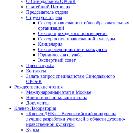
О Синодальном ОРОиК
Святейший Патриарх
Председатель отдела
Структура отдела
Сектор православных общеобразовательных
организаций
Сектор приходского просвещения
Сектор основ православной культуры
Канцелярия
Сектор мероприятий и конкурсов
Юридическая служба
Экспертный совет
Пресс-служба
Контакты
Задать вопрос специалистам Синодального
ОРОиК
Рождественские чтения
Международный этап в Москве
Новости регионального этапа
Документы
Клевер Лаборатория
«Клевер ДНК» – Всероссийский конкурс на
лучшие разработки учителей в области духовно-
нравственной культуры
Курсы