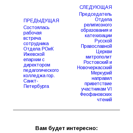
Навигация
СЛЕДУЮЩАЯ
по
Председатель
записям
Отдела
ПРЕДЫДУЩАЯ
религиозного
Состоялась
образования и
рабочая
катехизации
встреча
Русской
сотрудника
Православной
Отдела РОиК
Церкви
Ижевской
Предыдущая
Следующая
митрополит
епархии с
запись:
запись:
Ростовский и
директором
Новочеркасский
педагогического
Меркурий
колледжа гор.
направил
Санкт-
приветствие
Петербурга
участникам VI
Феофановских
чтений
Вам будет интересно: