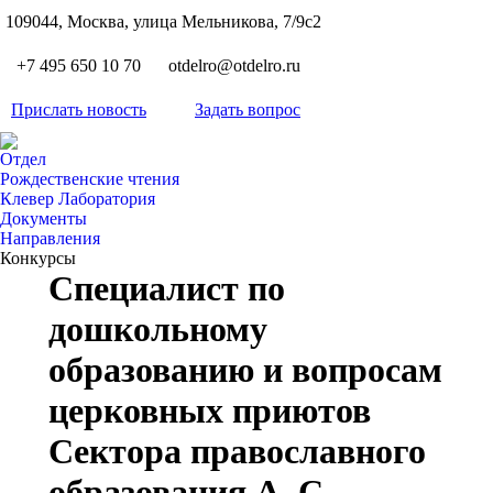
S
109044, Москва, улица Мельникова, 7/9с2
Вкон
page
Flickr
+7 495 650 10 70
otdelro@otdelro.ru
opens
page
YouT
in
opens
Прислать новость
Задать вопрос
page
new
Teleg
in
opens
wind
page
new
Отдел
in
opens
Рождественские чтения
wind
new
Клевер Лаборатория
in
wind
Документы
new
Направления
wind
Конкурсы
Специалист по
дошкольному
образованию и вопросам
церковных приютов
Сектора православного
образования А. С.