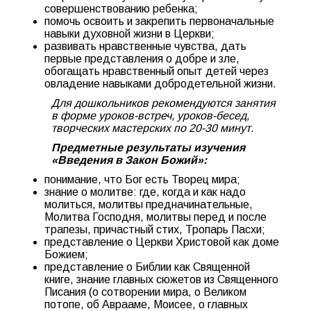
совершенствованию ребенка;
помочь освоить и закрепить первоначальные
навыки духовной жизни в Церкви;
развивать нравственные чувства, дать
первые представления о добре и зле,
обогащать нравственный опыт детей через
овладение навыками добродетельной жизни.
Для дошкольников рекомендуются занятия
в форме уроков-встреч, уроков-бесед,
творческих мастерских по 20-30 минут.
Предметные результаты изучения
«Введения в Закон Божий»:
понимание, что Бог есть Творец мира;
знание о молитве: где, когда и как надо
молиться, молитвы предначинательные,
Молитва Господня, молитвы перед и после
трапезы, причастный стих, Тропарь Пасхи;
представление о Церкви Христовой как доме
Божием;
представление о Библии как Священной
книге, знание главных сюжетов из Священного
Писания (о сотворении мира, о Великом
потопе, об Аврааме, Моисее, о главных