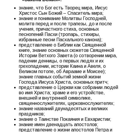
знание, что Бог есть Творец мира, Иисус
Христос Сын Божий – Спаситель мира;
знание и понимание Молитвы Господней,
молитв перед и после трапезы, до и после
учения, причастного стиха, основных
песнопений Пасхи (тропарь, стихиры,
избранные песни Пасхального канона);
представление о Библии как Священной
книге, знание основных сюжетов Священной
Истории Ветхого Завета (о сотворении мира,
падении денницы, о первых людях и их
грехопадении, истории Каина и Авеля, о
Великом потопе, об Аврааме и Моисее);
знание главных событий земной жизни
Господа Иисуса Христа, основных притч;
представление о Церкви как собрании людей
во имя Христа; храме и его устройстве,
внешней и внутренней символике,
священнослужителях, церковнослужителях;
знание названий двунадесятых и великих
праздников;
знание о Таинстве Покаяния и Евхаристии;
знание имен двенадцать апостолов;
представление о жизни апостолов Петра и