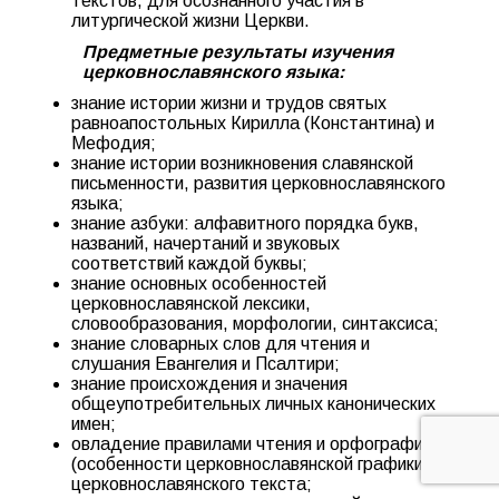
текстов, для осознанного участия в
литургической жизни Церкви.
Предметные результаты изучения
церковнославянского языка:
знание истории жизни и трудов святых
равноапостольных Кирилла (Константина) и
Мефодия;
знание истории возникновения славянской
письменности, развития церковнославянского
языка;
знание азбуки: алфавитного порядка букв,
названий, начертаний и звуковых
соответствий каждой буквы;
знание основных особенностей
церковнославянской лексики,
словообразования, морфологии, синтаксиса;
знание словарных слов для чтения и
слушания Евангелия и Псалтири;
знание происхождения и значения
общеупотребительных личных канонических
имен;
овладение правилами чтения и орфографии
(особенности церковнославянской графики)
церковнославянского текста;