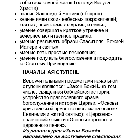
событиях земной жизни Господа Иисуса
Христа);
знание Заповедей Божиих (обзорно);
знание имен своих небесных покровителей;
святых, почитаемых в храме, в семье;
умение совершать краткое утреннее и
вечернее молитвенное правило;
умение различать образы Спасителя, Божией
Матери и святых;
умение петь простые песнопения;
умение получать благословение и подходить
ко Святому Причащению.
НАЧАЛЬНАЯ СТУПЕНЬ
Вероучительными предметами начальной
ступени являются: «Закон Божий» (в том
числе: священная библейская история,
устройство православного храма,
богослужение и история Церкви; «Основы
христианской нравственности» на основе
Евангелия и житий святых); «Церковно-
славянский язык» и «Основы хорового и
церковного пения».
Изучение курса «Закон Божий»
направлено на достижение следующих