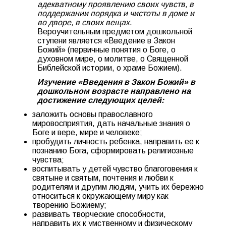
адекватному проявлению своих чувств, в
поддержании порядка и чистоты в доме и
во дворе, в своих вещах
.
Вероучительным предметом дошкольной
ступени является «Введение в Закон
Божий» (первичные понятия о Боге, о
духовном мире, о молитве, о Священной
Библейской истории, о храме Божием).
Изучение «Введения в Закон Божий» в
дошкольном возрасте направлено на
достижение следующих целей:
заложить основы православного
мировосприятия, дать начальные знания о
Боге и вере, мире и человеке;
пробудить личность ребенка, направить ее к
познанию Бога, сформировать религиозные
чувства;
воспитывать у детей чувство благоговения к
святыне и святым, почтения и любви к
родителям и другим людям, учить их бережно
относиться к окружающему миру как
творению Божиему;
развивать творческие способности,
направить их к умственному и физическому