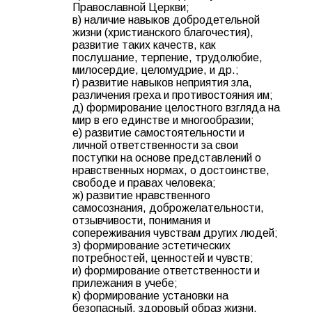
Православной Церкви;
в) наличие навыков добродетельной
жизни (христианского благочестия),
развитие таких качеств, как
послушание, терпение, трудолюбие,
милосердие, целомудрие, и др.;
г) развитие навыков неприятия зла,
различения греха и противостояния им;
д) формирование целостного взгляда на
мир в его единстве и многообразии;
е) развитие самостоятельности и
личной ответственности за свои
поступки на основе представлений о
нравственных нормах, о достоинстве,
свободе и правах человека;
ж) развитие нравственного
самосознания, доброжелательности,
отзывчивости, понимания и
сопереживания чувствам других людей;
з) формирование эстетических
потребностей, ценностей и чувств;
и) формирование ответственности и
прилежания в учебе;
к) формирование установки на
безопасный, здоровый образ жизни,