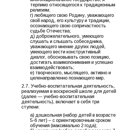
терпимо относящегося к традиционным
религиям;
г) любящего свою Родину, уважающего
свой народ, его культуру и традиции,
осознающего свою сопричастность
судьбе Отечества;
д) доброжелательного, умеющего
слушать и слышать собеседника,
уважающего мнение других людей,
умеющего вести конструктивный
диалог, обосновывать свою позицию,
достигать взаимопонимания и успешно
взаимодействовать;
е) творческого, мыслящего, активно и
целенаправленно познающего мир.
2.7. Учебно-воспитательная деятельность,
реализуемая в воскресной школе для детей
(далее — учебно-воспитательная
деятельность), включает в себя три
ступени:
а) дошкольная (набор детей в возрасте
5-6 лет) – с ориентировочным сроком
обучения (максимально 2 года);