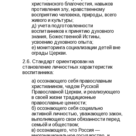
христианского благочестия, навыков
противления злу, нравственному
восприятию человека, природы, всего
живого и культуры;
д) учета подготовленности
воспитанников к принятию духовного
знания, Божественной Истины,
усвоению духовного опыта;
е) мониторинга социализации детей вне
ограды Церкви.
2.6. Стандарт ориентирован на
становление личностных характеристик
воспитанника:
а) осознающего себя православным
христианином, чадом Русской
Православной Церкви, и реализующего
в своей жизни традиционные
православные ценности;
б) осознающего себя социально
активной личностью, уважающего закон,
выполняющего свои обязанности перед
семьёй и обществом;
в) осознающего, что Россия —
многонациональное государство, и