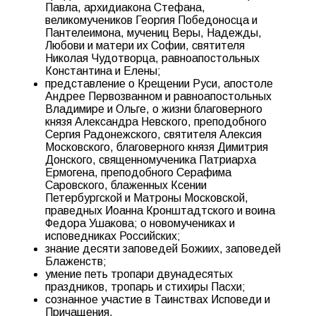
Павла, архидиакона Стефана,
великомучеников Георгия Победоносца и
Пантелеимона, мучениц Веры, Надежды,
Любови и матери их Софии, святителя
Николая Чудотворца, равноапостольных
Константина и Елены;
представление о Крещении Руси, апостоле
Андрее Первозванном и равноапостольных
Владимире и Ольге, о жизни благоверного
князя Александра Невского, преподобного
Сергия Радонежского, святителя Алексия
Московского, благоверного князя Димитрия
Донского, священномученика Патриарха
Ермогена, преподобного Серафима
Саровского, блаженных Ксении
Петербургской и Матроны Московской,
праведных Иоанна Кронштадтского и воина
Федора Ушакова; о новомучениках и
исповедниках Российских;
знание десяти заповедей Божиих, заповедей
Блаженств;
умение петь тропари двунадесятых
праздников, тропарь и стихиры Пасхи;
сознанное участие в Таинствах Исповеди и
Причащения.