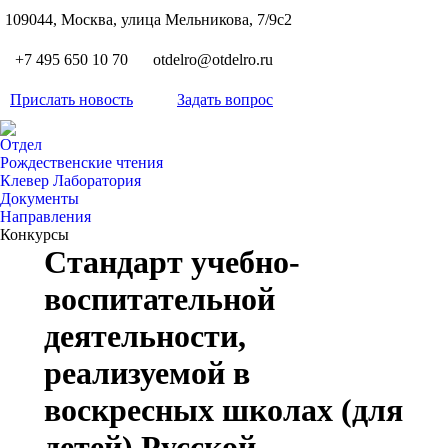
S
109044, Москва, улица Мельникова, 7/9с2
Вкон
page
Flickr
+7 495 650 10 70
otdelro@otdelro.ru
opens
page
YouT
in
opens
Прислать новость
Задать вопрос
page
new
Teleg
in
opens
wind
page
new
Отдел
in
opens
Рождественские чтения
wind
new
Клевер Лаборатория
in
wind
Документы
new
Направления
wind
Конкурсы
Стандарт учебно-
воспитательной
деятельности,
реализуемой в
воскресных школах (для
детей) Русской