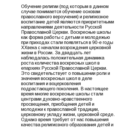
Обучение религии (под которым в данном
случае понимается обучение основам
православного вероучения) и религиозное
воспитание детей являются приоритетными
направлениями деятельности Русской
Православной Церкви. Воскресные школы
как форма работы с детьми и молодежью
при приходах стали появляться в 90-е годы
XXвека с началом возрождения церковной
жизни в России. За двадцать лет
наблюдалась положительная динамика
роста количества воскресных школ в
епархиях Русской Православной Церкви.
Это свидетельствует о повышении роли и
значения воскресных школ в деле
воспитания и воцерковления
подрастающего поколения. В настоящее
время многие воскресные школы стали
центрами духовно-нравственного
просвещения, приобщения детей и
молодежи к православной традиции,
церковному укладу жизни, церковной среде.
Однако время требует от нас повышения
качества религиозного образования детей и