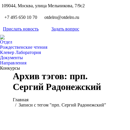
S
109044, Москва, улица Мельникова, 7/9с2
Вкон
page
Flickr
+7 495 650 10 70
otdelro@otdelro.ru
opens
page
YouT
in
opens
Прислать новость
Задать вопрос
page
new
Teleg
in
opens
wind
page
new
Отдел
in
opens
Рождественские чтения
wind
new
Клевер Лаборатория
in
wind
Документы
new
Направления
wind
Конкурсы
Архив тэгов:
прп.
Сергий Радонежский
Вы здесь:
Главная
Записи с тегом "прп. Сергий Радонежский"