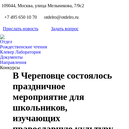
S
109044, Москва, улица Мельникова, 7/9с2
Вкон
page
Flickr
+7 495 650 10 70
otdelro@otdelro.ru
opens
page
YouT
in
opens
Прислать новость
Задать вопрос
page
new
Teleg
in
opens
wind
page
new
Отдел
in
opens
Рождественские чтения
wind
new
Клевер Лаборатория
in
wind
Документы
new
Направления
wind
Конкурсы
В Череповце состоялось
праздничное
мероприятие для
школьников,
изучающих
православную культуру