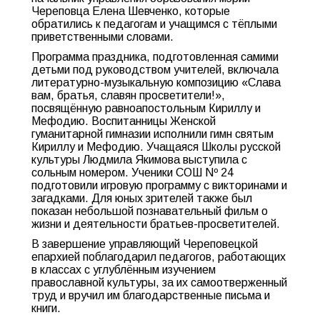
Череповца Елена Шевченко, которые
обратились к педагогам и учащимся с тёплыми
приветственными словами.
Программа праздника, подготовленная самими
детьми под руководством учителей, включала
литературно-музыкальную композицию «Слава
вам, братья, славян просветители!»,
посвящённую равноапостольным Кириллу и
Мефодию. Воспитанницы Женской
гуманитарной гимназии исполнили гимн святым
Кириллу и Мефодию. Учащаяся Школы русской
культуры Людмила Якимова выступила с
сольным номером. Ученики СОШ Nº 24
подготовили игровую программу с викторинами и
загадками. Для юных зрителей также был
показан небольшой познавательный фильм о
жизни и деятельности братьев-просветителей.
В завершение управляющий Череповецкой
епархией поблагодарил педагогов, работающих
в классах с углублённым изучением
православной культуры, за их самоотверженный
труд и вручил им благодарственные письма и
книги.