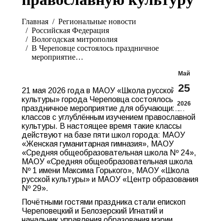
Вы здесь:
Главная
Pегиональные новости
Российская Федерация
Вологодская митрополия
В Череповце состоялось праздничное
мероприятие…
Май
25
21 мая 2026 года в МАОУ «Школа русской
культуры» города Череповца состоялось
2026
праздничное мероприятие для обучающихся
классов с углублённым изучением православной
культуры. В настоящее время такие классы
действуют на базе пяти школ города: МАОУ
«Женская гуманитарная гимназия», МАОУ
«Средняя общеобразовательная школа Nº 24»,
МАОУ «Средняя общеобразовательная школа
Nº 1 имени Максима Горького», МАОУ «Школа
русской культуры» и МАОУ «Центр образования
Nº 29».
Почётными гостями праздника стали епископ
Череповецкий и Белозерский Игнатий и
начальник управления образования мэрии