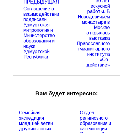
30 лет
ПРЕДЫДУЩАЯ
записям
искусной
Соглашение о
работы. В
взаимодействии
Новодевичьем
подписали
монастыре в
Удмуртская
Москве
митрополия и
Предыдущая
Следующая
открылась
Министерство
запись:
запись:
выставка
образования и
Православного
науки
гуманитарного
Удмуртской
института
Республики
«Со-
действие»
Вам будет интересно:
Семейная
Отдел
экспедиция
религиозного
младшей ветви
образования и
дружины юных
катехизации