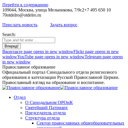
Перейти к содержанию
109044, Москва, улица Мельникова, 7/9с2
+7 495 650 10
70
otdelro@otdelro.ru
Прислать новость
Задать вопрос
Search:
Вконтакте page opens in new window
Flickr page opens in new
window
YouTube page opens in new window
Telegram page opens
in new window
Православное образование
Официальный портал Синодального отдела религиозного
образования и катехизации Русской Православной Церкви.
Православный взгляд на образование и воспитание.
Отдел
О Синодальном ОРОиК
Святейший Патриарх
Председатель отдела
Структура отдела
Сектор православных общеобразовательных