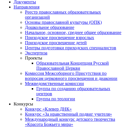
Документы
Направления
Реестр православных образовательных
организаций
Основы православной культуры (ОПК)
Дошкольное образование
Начальное, основное, среднее общее образование
Приходское просвещение взрослых
Приходское просвещение детей
Центры подготовки приходских специалистов
Экспертиза
Проекты
Образовательная Концепция Русской
Православной Церкви
Комиссия Межсоборного Присутствия по
вопросам церковного просвещения и диаконии
Межведомственные комиссии
Группа по созданию образовательных
центров
Группа по теологии
Конкурсы
Конкурс «Клевер ДНК»
Конкурс «За нравственный подвиг учителя»
Международный конкурс детского творчества
«Красота Божьего мира»