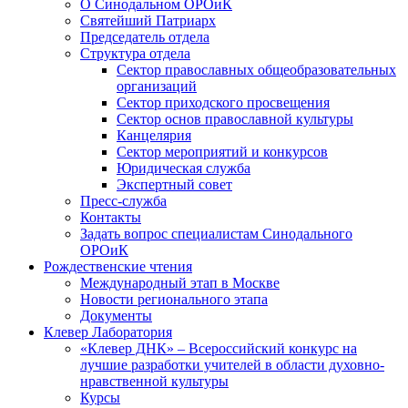
О Синодальном ОРОиК
Святейший Патриарх
Председатель отдела
Структура отдела
Сектор православных общеобразовательных
организаций
Сектор приходского просвещения
Сектор основ православной культуры
Канцелярия
Сектор мероприятий и конкурсов
Юридическая служба
Экспертный совет
Пресс-служба
Контакты
Задать вопрос специалистам Синодального
ОРОиК
Рождественские чтения
Международный этап в Москве
Новости регионального этапа
Документы
Клевер Лаборатория
«Клевер ДНК» – Всероссийский конкурс на
лучшие разработки учителей в области духовно-
нравственной культуры
Курсы