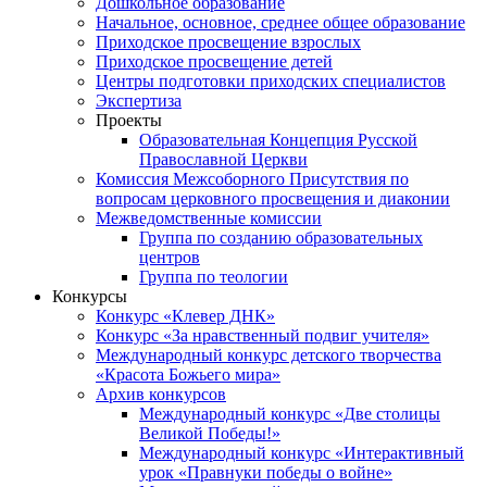
Дошкольное образование
Начальное, основное, среднее общее образование
Приходское просвещение взрослых
Приходское просвещение детей
Центры подготовки приходских специалистов
Экспертиза
Проекты
Образовательная Концепция Русской
Православной Церкви
Комиссия Межсоборного Присутствия по
вопросам церковного просвещения и диаконии
Межведомственные комиссии
Группа по созданию образовательных
центров
Группа по теологии
Конкурсы
Конкурс «Клевер ДНК»
Конкурс «За нравственный подвиг учителя»
Международный конкурс детского творчества
«Красота Божьего мира»
Архив конкурсов
Международный конкурс «Две столицы
Великой Победы!»
Международный конкурс «Интерактивный
урок «Правнуки победы о войне»