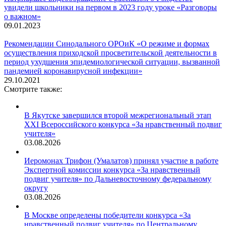
увидели школьники на первом в 2023 году уроке «Разговоры
о важном»
09.01.2023
Рекомендации Синодального ОРОиК «О режиме и формах
осуществления приходской просветительской деятельности в
период ухудшения эпидемиологической ситуации, вызванной
пандемией коронавирусной инфекции»
29.10.2021
Смотрите также:
В Якутске завершился второй межрегиональный этап
XXI Всероссийского конкурса «За нравственный подвиг
учителя»
03.08.2026
Иеромонах Трифон (Умалатов) принял участие в работе
Экспертной комиссии конкурса «За нравственный
подвиг учителя» по Дальневосточному федеральному
округу
03.08.2026
В Москве определены победители конкурса «За
нравственный подвиг учителя» по Центральному