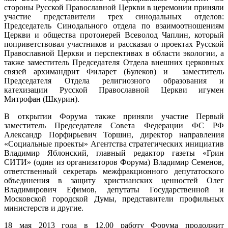
стороны Русской Православной Церкви в церемонии приняли
участие представители трех синодальных отделов:
Председатель Синодального отдела по взаимоотношениям
Церкви и общества протоиерей Всеволод Чаплин, который
поприветствовал участников и рассказал о проектах Русской
Православной Церкви и перспективах в области экологии, а
также заместитель Председателя Отдела внешних церковных
связей архимандрит Филарет (Булеков) и заместитель
Председателя Отдела религиозного образования и
катехизации Русской Православной Церкви игумен
Митрофан (Шкурин).
В открытии Форума также приняли участие Первый
заместитель Председателя Совета Федерации ФС РФ
Александр Порфирьевич Торшин, директор направления
«Социальные проекты» Агентства стратегических инициатив
Владимир Яблонский, главный редактор газеты «Грин
СИТИ» (один из организаторов Форума) Владимир Семенов,
ответственный секретарь межфракционного депутатоского
объединения в защиту христианских ценностей Олег
Владимирович Ефимов, депутаты Государственной и
Московской городской Думы, представители профильных
министерств и другие.
18 мая 2013 года в 12.00 работу Форума продолжит