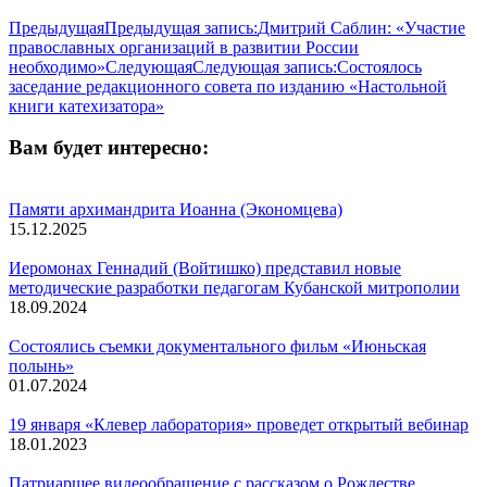
Предыдущая
Предыдущая запись:
Дмитрий Саблин: «Участие
православных организаций в развитии России
необходимо»
Следующая
Следующая запись:
Состоялось
заседание редакционного совета по изданию «Настольной
книги катехизатора»
Вам будет интересно:
Памяти архимандрита Иоанна (Экономцева)
15.12.2025
Иеромонах Геннадий (Войтишко) представил новые
методические разработки педагогам Кубанской митрополии
18.09.2024
Состоялись съемки документального фильм «Июньская
полынь»
01.07.2024
19 января «Клевер лаборатория» проведет открытый вебинар
18.01.2023
Патриаршее видеообращение с рассказом о Рождестве