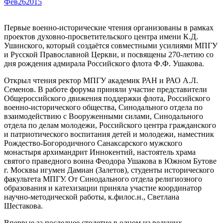
Фев
26
2015
Первые военно-исторические чтения организованы в рамках
проектов духовно-просветительского центра имени К.Д.
Ушинского, который создаётся совместными усилиями МПГУ
и Русской Православной Церкви, и посвящены 270-летию со
дня рождения адмирала Российского флота Ф.Ф. Ушакова.
Открыл чтения ректор МПГУ академик РАН и РАО А.Л.
Семенов. В работе форума приняли участие представители
Общероссийского движения поддержки флота, Российского
военно-исторического общества, Синодального отдела по
взаимодействию с Вооруженными силами, Синодального
отдела по делам молодежи, Российского центра гражданского
и патриотического воспитания детей и молодежи, наместник
Рождество-Богородичного Санаксарского мужского
монастыря архимандрит Иннокентий, настоятель храма
святого праведного воина Феодора Ушакова в Южном Бутове
г. Москвы игумен Дамиан (Залетов), студенты исторического
факультета МПГУ. От Синодального отдела религиозного
образования и катехизации приняла участие координатор
научно-методической работы, к.филос.н., Светлана
Шестакова.
Впервые за последнее столетие в одном из ведущих