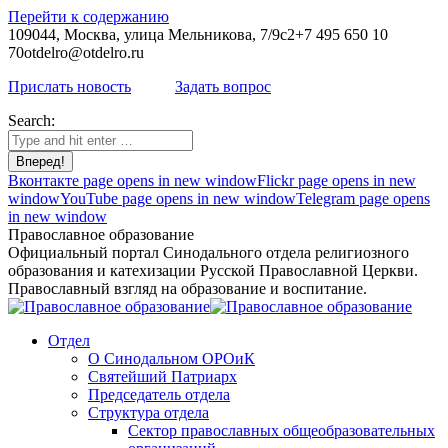
Перейти к содержанию
109044, Москва, улица Мельникова, 7/9с2
+7 495 650 10
70
otdelro@otdelro.ru
Прислать новость
Задать вопрос
Search:
Вконтакте page opens in new window
Flickr page opens in new
window
YouTube page opens in new window
Telegram page opens
in new window
Православное образование
Официальный портал Синодального отдела религиозного
образования и катехизации Русской Православной Церкви.
Православный взгляд на образование и воспитание.
Отдел
О Синодальном ОРОиК
Святейший Патриарх
Председатель отдела
Структура отдела
Сектор православных общеобразовательных