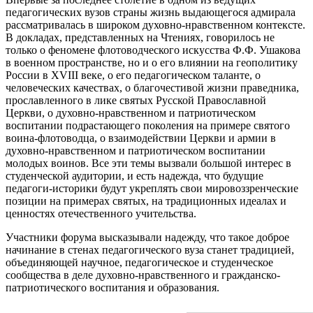
педагогических вузов страны жизнь выдающегося адмирала
рассматривалась в широком духовно-нравственном контексте.
В докладах, представленных на Чтениях, говорилось не
только о феномене флотоводческого искусства Ф.Ф. Ушакова
в военном пространстве, но и о его влиянии на геополитику
России в XVIII веке, о его педагогическом таланте, о
человеческих качествах, о благочестивой жизни праведника,
прославленного в лике святых Русской Православной
Церкви, о духовно-нравственном и патриотическом
воспитании подрастающего поколения на примере святого
воина-флотоводца, о взаимодействии Церкви и армии в
духовно-нравственном и патриотическом воспитании
молодых воинов. Все эти темы вызвали большой интерес в
студенческой аудитории, и есть надежда, что будущие
педагоги-историки будут укреплять свои мировоззренческие
позиции на примерах святых, на традиционных идеалах и
ценностях отечественного учительства.
Участники форума высказывали надежду, что такое доброе
начинание в стенах педагогического вуза станет традицией,
объединяющей научное, педагогическое и студенческое
сообщества в деле духовно-нравственного и гражданско-
патриотического воспитания и образования.