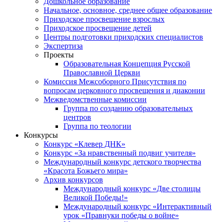
Дошкольное образование
Начальное, основное, среднее общее образование
Приходское просвещение взрослых
Приходское просвещение детей
Центры подготовки приходских специалистов
Экспертиза
Проекты
Образовательная Концепция Русской
Православной Церкви
Комиссия Межсоборного Присутствия по
вопросам церковного просвещения и диаконии
Межведомственные комиссии
Группа по созданию образовательных
центров
Группа по теологии
Конкурсы
Конкурс «Клевер ДНК»
Конкурс «За нравственный подвиг учителя»
Международный конкурс детского творчества
«Красота Божьего мира»
Архив конкурсов
Международный конкурс «Две столицы
Великой Победы!»
Международный конкурс «Интерактивный
урок «Правнуки победы о войне»