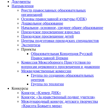
Документы
Направления
Реестр православных образовательных
организаций
Основы православной культуры (ОПК)
Дошкольное образование
Начальное, основное, среднее общее образование
Приходское просвещение взрослых
Приходское просвещение детей
Центры подготовки приходских специалистов
Экспертиза
Проекты
Образовательная Концепция Русской
Православной Церкви
Комиссия Межсоборного Присутствия по
вопросам церковного просвещения и диаконии
Межведомственные комиссии
Группа по созданию образовательных
центров
Группа по теологии
Конкурсы
Конкурс «Клевер ДНК»
Конкурс «За нравственный подвиг учителя»
Международный конкурс детского творчества
«Красота Божьего мира»