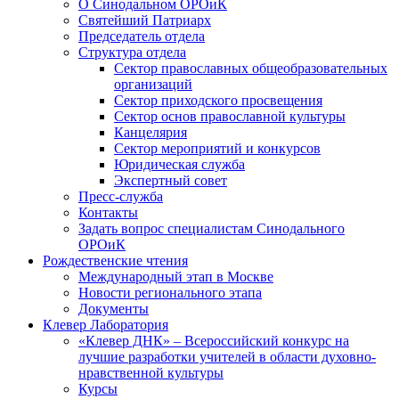
О Синодальном ОРОиК
Святейший Патриарх
Председатель отдела
Структура отдела
Сектор православных общеобразовательных
организаций
Сектор приходского просвещения
Сектор основ православной культуры
Канцелярия
Сектор мероприятий и конкурсов
Юридическая служба
Экспертный совет
Пресс-служба
Контакты
Задать вопрос специалистам Синодального
ОРОиК
Рождественские чтения
Международный этап в Москве
Новости регионального этапа
Документы
Клевер Лаборатория
«Клевер ДНК» – Всероссийский конкурс на
лучшие разработки учителей в области духовно-
нравственной культуры
Курсы