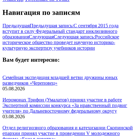
Навигация по записям
Предыдущая
Предыдущая запись:
С сентября 2015 года
вступит в силу Федеральный стандарт инклюзивного
образования
Следующая
Следующая запись:
Российское
историческое общество проведет научную историко-
культурную экспертизу учебников истории
Вам будет интересно:
Семейная экспедиция младшей ветви дружины юных
разведчиков «Череповец»
05.08.2026
Иеромонах Трифон (Умалатов) принял участие в работе
Экспертной комиссии конкурса «За нравственный подвиг
учителя» по Дальневосточному федеральному округу
03.08.2026
Отдел религиозного образования и катехизации Скопинской
епархии принял участие в проведении V молодежного
форума «Божья ловитва»