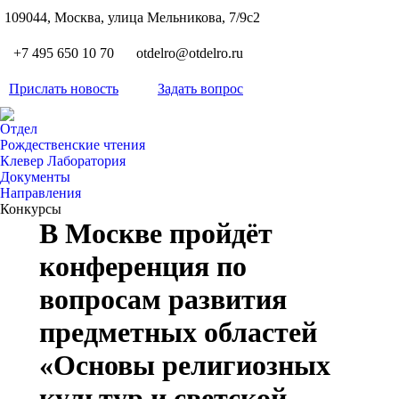
S
109044, Москва, улица Мельникова, 7/9с2
Вкон
page
Flickr
+7 495 650 10 70
otdelro@otdelro.ru
opens
page
YouT
in
opens
Прислать новость
Задать вопрос
page
new
Teleg
in
opens
wind
page
new
Отдел
in
opens
Рождественские чтения
wind
new
Клевер Лаборатория
in
wind
Документы
new
Направления
wind
Конкурсы
В Москве пройдёт
конференция по
вопросам развития
предметных областей
«Основы религиозных
культур и светской