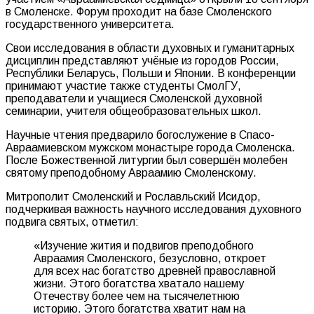
в Смоленске. Форум проходит на базе Смоленского
государственного университета.
Свои исследования в области духовных и гуманитарных
дисциплин представляют учёные из городов России,
Республики Беларусь, Польши и Японии. В конференции
принимают участие также студенты СмолГУ,
преподаватели и учащиеся Смоленской духовной
семинарии, учителя общеобразовательных школ.
Научные чтения предварило богослужение в Спасо-
Авраамиевском мужском монастыре города Смоленска.
После Божественной литургии был совершён молебен
святому преподобному Авраамию Смоленскому.
Митрополит Смоленский и Рославльский Исидор,
подчеркивая важность научного исследования духовного
подвига святых, отметил:
«Изучение жития и подвигов преподобного
Авраамия Смоленского, безусловно, откроет
для всех нас богатство древней православной
жизни. Этого богатства хватало нашему
Отечеству более чем на тысячелетнюю
историю. Этого богатства хватит нам на