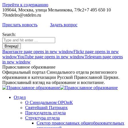
Перейти к содержанию
109044, Москва, улица Мельникова, 7/9с2
+7 495 650 10
70
otdelro@otdelro.ru
Прислать новость
Задать вопрос
Search:
Вконтакте page opens in new window
Flickr page opens in new
window
YouTube page opens in new window
Telegram page opens
in new window
Православное образование
Официальный портал Синодального отдела религиозного
образования и катехизации Русской Православной Церкви.
Православный взгляд на образование и воспитание.
Отдел
О Синодальном ОРОиК
Святейший Патриарх
Председатель отдела
Структура отдела
Сектор православных общеобразовательных