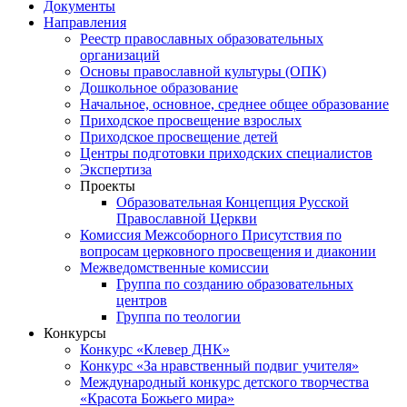
Документы
Направления
Реестр православных образовательных
организаций
Основы православной культуры (ОПК)
Дошкольное образование
Начальное, основное, среднее общее образование
Приходское просвещение взрослых
Приходское просвещение детей
Центры подготовки приходских специалистов
Экспертиза
Проекты
Образовательная Концепция Русской
Православной Церкви
Комиссия Межсоборного Присутствия по
вопросам церковного просвещения и диаконии
Межведомственные комиссии
Группа по созданию образовательных
центров
Группа по теологии
Конкурсы
Конкурс «Клевер ДНК»
Конкурс «За нравственный подвиг учителя»
Международный конкурс детского творчества
«Красота Божьего мира»