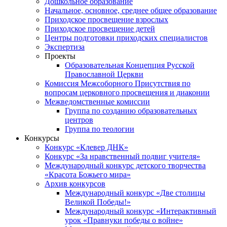
Дошкольное образование
Начальное, основное, среднее общее образование
Приходское просвещение взрослых
Приходское просвещение детей
Центры подготовки приходских специалистов
Экспертиза
Проекты
Образовательная Концепция Русской
Православной Церкви
Комиссия Межсоборного Присутствия по
вопросам церковного просвещения и диаконии
Межведомственные комиссии
Группа по созданию образовательных
центров
Группа по теологии
Конкурсы
Конкурс «Клевер ДНК»
Конкурс «За нравственный подвиг учителя»
Международный конкурс детского творчества
«Красота Божьего мира»
Архив конкурсов
Международный конкурс «Две столицы
Великой Победы!»
Международный конкурс «Интерактивный
урок «Правнуки победы о войне»