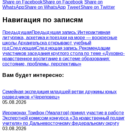
Share on Facebook
Share on Facebook
Share on
WhatsApp
Share on WhatsApp
Tweet
Share on Twitter
Навигация по записям
Предыдущая
Предыдущая запись:
Интерактивная
литургика, аскетика и поездки на море — воскресные
школы Архангельска открывают учебный
год
Следующая
Следующая запись:
Рекомендации
участников заседания круглого стола по теме «Духовно-
нравственное воспитание в системе образования:
состояние, проблемы, перспективы»
Вам будет интересно:
Семейная экспедиция младшей ветви дружины юных
разведчиков «Череповец»
05.08.2026
Иеромонах Трифон (Умалатов) принял участие в работе
Экспертной комиссии конкурса «За нравственный подвиг
учителя» по Дальневосточному федеральному округу
03.08.2026