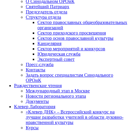
О Синодальном ОРОиК
Святейший Патриарх
Председатель отдела
Структура отдела
Сектор православных общеобразовательных
организаций
Сектор приходского просвещения
Сектор основ православной культуры
Канцелярия
Сектор мероприятий и конкурсов
Юридическая служба
Экспертный совет
Пресс-служба
Контакты
Задать вопрос специалистам Синодального
ОРОиК
Рождественские чтения
Международный этап в Москве
Новости регионального этапа
Документы
Клевер Лаборатория
«Клевер ДНК» – Всероссийский конкурс на
лучшие разработки учителей в области духовно-
нравственной культуры
Курсы