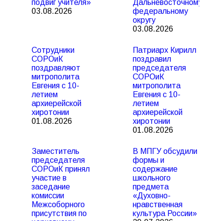
подвиг учителя»
Дальневосточному
03.08.2026
федеральному
округу
03.08.2026
Сотрудники
Патриарх Кирилл
СОРОиК
поздравил
поздравляют
председателя
митрополита
СОРОиК
Евгения с 10-
митрополита
летием
Евгения с 10-
архиерейской
летием
хиротонии
архиерейской
01.08.2026
хиротонии
01.08.2026
Заместитель
В МПГУ обсудили
председателя
формы и
СОРОиК принял
содержание
участие в
школьного
заседание
предмета
комиссии
«Духовно-
Межсоборного
нравственная
присутствия по
культура России»