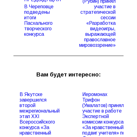
(Рубин) принял
В Череповце
участие в
подведены
стратегической
итоги
сессии
Предыдущая
Следующая
Пасхального
«Разработка
запись:
запись:
творческого
видеоигры,
конкурса
выражающей
православное
мировоззрение»
Вам будет интересно:
В Якутске
Иеромонах
завершился
Трифон
второй
(Умалатов) принял
межрегиональный
участие в работе
этап XXI
Экспертной
Всероссийского
комиссии конкурса
конкурса «За
«За нравственный
нравственный
подвиг учителя» по