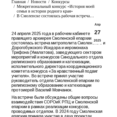
Главная
Новости
Конкурсы
Межрегиональный конкурс «История моей
семьи в истории родного края»
В Смоленске состоялась рабочая встреча…
Апр
27
24 апреля 2025 года в рабочем кабинете
правящего архиерея Смоленской епархии
2025
состоялась встреча митрополита Смоленского и
Дорогобужского Исидора и иеромонаха
Трифона (Умалатова), заведующего сектором
мероприятий и конкурсов Синодального отдела
религиозного образования и катехизации,
исполнительного директора координационного
комитета конкурса «За нравственный подвиг
учителя». Во встрече принял участие
руководитель отдела Смоленской епархии по
религиозному образованию и катехизации
протоиерей Василий Мовчанюк.
На встрече были обсуждены общие вопросы
взаимодействия СОРОиК РПЦ и Смоленской
епархии в рамках реализации конкурсов,
проводимых отделом. В 2024 году Смоленская
епархия приняла участие в двух проектах