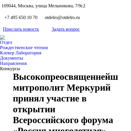
S
109044, Москва, улица Мельникова, 7/9с2
Вкон
page
Flickr
+7 495 650 10 70
otdelro@otdelro.ru
opens
page
YouT
in
opens
Прислать новость
Задать вопрос
page
new
Teleg
in
opens
wind
page
new
Отдел
in
opens
Рождественские чтения
wind
new
Клевер Лаборатория
in
wind
Документы
new
Направления
wind
Конкурсы
Высокопреосвященнейший
митрополит Меркурий
принял участие в
открытии
Всероссийского форума
«Россия многодетная»