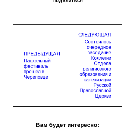
Поделиться
Навигация
СЛЕДУЮЩАЯ
по
Состоялось
записям
очередное
заседание
ПРЕДЫДУЩАЯ
Коллегии
Пасхальный
Отдела
фестиваль
Предыдущая
Следующая
религиозного
прошел в
запись:
запись:
образования и
Череповце
катехизации
Русской
Православной
Церкви
Вам будет интересно: