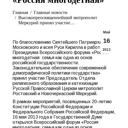
Вы здесь:
Главная
Главные новости
Высокопреосвященнейший митрополит
Меркурий принял участие…
Май
16
По благословению Святейшего Патриарха
Московского и всея Руси Кирилла в работе
2013
Президиума Всероссийского форума «Россия
многодетная: семья как одна из основ
российской государственности.
Законодательное обеспечение современной
демографической политики государства»
принял участие Председатель Отдела
религиозного образования и катехизации
Русской Православной Церкви митрополит
Ростовский и Новочеркасский Меркурий.
В рамках мероприятий, посвященных 20-летию
Конституции Российской Федерации и
Федерального Собрания Российской Федерации,
16 мая 2013 года в Государственной Думе
открылся Всероссийский форум «Россия
многодетная: семья как одна из основ