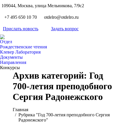
S
109044, Москва, улица Мельникова, 7/9с2
Вкон
page
Flickr
+7 495 650 10 70
otdelro@otdelro.ru
opens
page
YouT
in
opens
Прислать новость
Задать вопрос
page
new
Teleg
in
opens
wind
page
new
Отдел
in
opens
Рождественские чтения
wind
new
Клевер Лаборатория
in
wind
Документы
new
Направления
wind
Конкурсы
Архив категорий:
Год
700-летия преподобного
Сергия Радонежского
Вы здесь:
Главная
Рубрика "Год 700-летия преподобного Сергия
Радонежского"