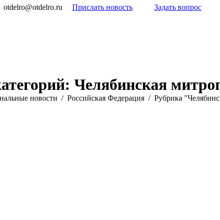
otdelro@otdelro.ru
Прислать новость
Задать вопрос
категорий:
Челябинская митро
нальные новости
Российская Федерация
Рубрика "Челябинс