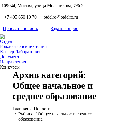
S
109044, Москва, улица Мельникова, 7/9с2
Вкон
page
Flickr
+7 495 650 10 70
otdelro@otdelro.ru
opens
page
YouT
in
opens
Прислать новость
Задать вопрос
page
new
Teleg
in
opens
wind
page
new
Отдел
in
opens
Рождественские чтения
wind
new
Клевер Лаборатория
in
wind
Документы
new
Направления
wind
Конкурсы
Архив категорий:
Общее начальное и
среднее образование
Вы здесь:
Главная
Новости
Рубрика "Общее начальное и среднее
образование"