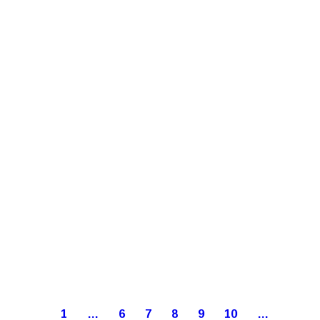
1
…
6
7
8
9
10
…