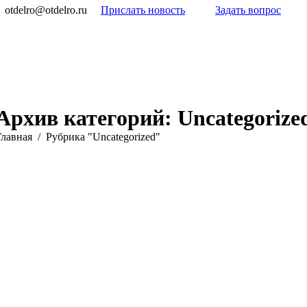
otdelro@otdelro.ru
Прислать новость
Задать вопрос
Архив категорий:
Uncategorize
ы здесь:
Главная
Рубрика "Uncategorized"