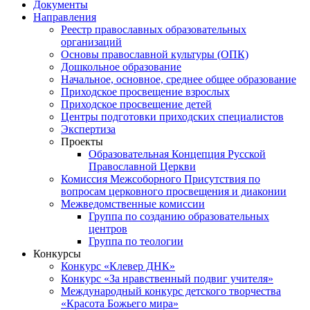
Документы
Направления
Реестр православных образовательных
организаций
Основы православной культуры (ОПК)
Дошкольное образование
Начальное, основное, среднее общее образование
Приходское просвещение взрослых
Приходское просвещение детей
Центры подготовки приходских специалистов
Экспертиза
Проекты
Образовательная Концепция Русской
Православной Церкви
Комиссия Межсоборного Присутствия по
вопросам церковного просвещения и диаконии
Межведомственные комиссии
Группа по созданию образовательных
центров
Группа по теологии
Конкурсы
Конкурс «Клевер ДНК»
Конкурс «За нравственный подвиг учителя»
Международный конкурс детского творчества
«Красота Божьего мира»