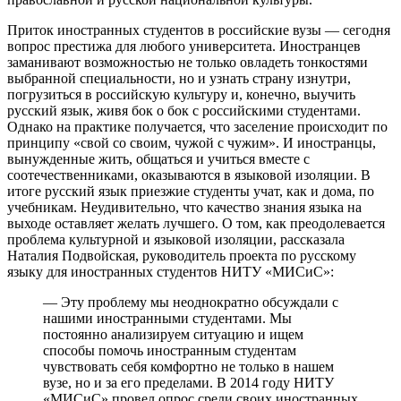
Приток иностранных студентов в российские вузы — сегодня
вопрос престижа для любого университета. Иностранцев
заманивают возможностью не только овладеть тонкостями
выбранной специальности, но и узнать страну изнутри,
погрузиться в российскую культуру и, конечно, выучить
русский язык, живя бок о бок с российскими студентами.
Однако на практике получается, что заселение происходит по
принципу «свой со своим, чужой с чужим». И иностранцы,
вынужденные жить, общаться и учиться вместе с
соотечественниками, оказываются в языковой изоляции. В
итоге русский язык приезжие студенты учат, как и дома, по
учебникам. Неудивительно, что качество знания языка на
выходе оставляет желать лучшего. О том, как преодолевается
проблема культурной и языковой изоляции, рассказала
Наталия Подвойская, руководитель проекта по русскому
языку для иностранных студентов НИТУ «МИСиС»:
— Эту проблему мы неоднократно обсуждали с
нашими иностранными студентами. Мы
постоянно анализируем ситуацию и ищем
способы помочь иностранным студентам
чувствовать себя комфортно не только в нашем
вузе, но и за его пределами. В 2014 году НИТУ
«МИСиС» провел опрос среди своих иностранных