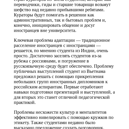
переводчики, гиды и старшие товарищи возьмут
шефство над недавно прибывшими ребятами.
Кураторы будут помогать в решении как
административных, так и бытовых проблем и,
конечно, инициировать общение и досуг
иностранцев вне университета.
Ключевая проблема адаптации — традиционное
расселение иностранцев с иностранцами —
решается, по мнению студента из Индии, очень
просто. Достаточно заселять студентов из-за
рубежа с россиянами, и погружение в
русскоязычную среду будет обеспечено. Проблему
публичных выступлений студент из Вьетнама
предложил решать с помощью прикрепления
небольших групп иностранных дипломников к
российским аспирантам. Первые отработают
навыки подготовки презентаций и выступлений, а
для вторых это станет отличной педагогической
практикой.
Проблемы несхожести культур и менталитетов
эффективно нивелировать с помощью кружков по
этикету. Также студентами недавно было
высказано предложение создать разговорник,