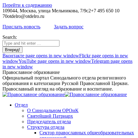
Перейти к содержанию
109044, Москва, улица Мельникова, 7/9с2
+7 495 650 10
70
otdelro@otdelro.ru
Прислать новость
Задать вопрос
Search:
Вконтакте page opens in new window
Flickr page opens in new
window
YouTube page opens in new window
Telegram page opens
in new window
Православное образование
Официальный портал Синодального отдела религиозного
образования и катехизации Русской Православной Церкви.
Православный взгляд на образование и воспитание.
Отдел
О Синодальном ОРОиК
Святейший Патриарх
Председатель отдела
Структура отдела
Сектор православных общеобразовательных