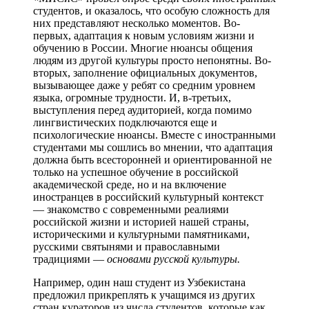
студентов, и оказалось, что особую сложность для
них представляют несколько моментов. Во-
первых, адаптация к новым условиям жизни и
обучению в России. Многие нюансы общения
людям из другой культуры просто непонятны. Во-
вторых, заполнение официальных документов,
вызывающее даже у ребят со средним уровнем
языка, огромные трудности. И, в-третьих,
выступления перед аудиторией, когда помимо
лингвистических подключаются еще и
психологические нюансы. Вместе с иностранными
студентами мы сошлись во мнении, что адаптация
должна быть всесторонней и ориентированной не
только на успешное обучение в российской
академической среде, но и на включение
иностранцев в российский культурный контекст
— знакомство с современными реалиями
российской жизни и историей нашей страны,
историческими и культурными памятниками,
русскими святынями и православными
традициями —
основами русской культуры.
Например, один наш студент из Узбекистана
предложил прикреплять к учащимся из других
стран кураторов из числа студентов, которые как