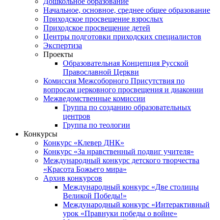
Дошкольное образование
Начальное, основное, среднее общее образование
Приходское просвещение взрослых
Приходское просвещение детей
Центры подготовки приходских специалистов
Экспертиза
Проекты
Образовательная Концепция Русской
Православной Церкви
Комиссия Межсоборного Присутствия по
вопросам церковного просвещения и диаконии
Межведомственные комиссии
Группа по созданию образовательных
центров
Группа по теологии
Конкурсы
Конкурс «Клевер ДНК»
Конкурс «За нравственный подвиг учителя»
Международный конкурс детского творчества
«Красота Божьего мира»
Архив конкурсов
Международный конкурс «Две столицы
Великой Победы!»
Международный конкурс «Интерактивный
урок «Правнуки победы о войне»