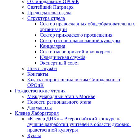
О Синодальном ОРОиК
Святейший Патриарх
Председатель отдела
Структура отдела
Сектор православных общеобразовательных
организаций
Сектор приходского просвещения
Сектор основ православной культуры
Канцелярия
Сектор мероприятий и конкурсов
Юридическая служба
Экспертный совет
Пресс-служба
Контакты
Задать вопрос специалистам Синодального
ОРОиК
Рождественские чтения
Международный этап в Москве
Новости регионального этапа
Документы
Клевер Лаборатория
«Клевер ДНК» – Всероссийский конкурс на
лучшие разработки учителей в области духовно-
нравственной культуры
Курсы