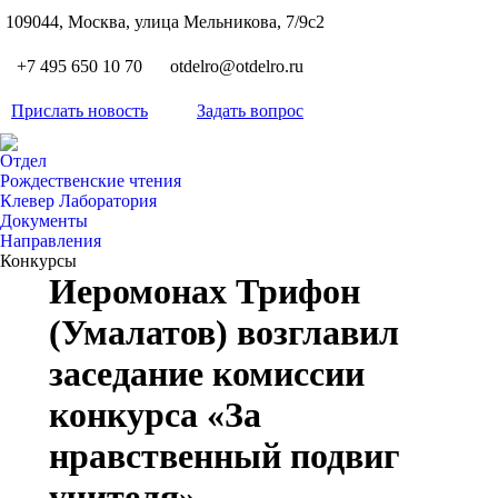
S
109044, Москва, улица Мельникова, 7/9с2
Вкон
page
Flickr
+7 495 650 10 70
otdelro@otdelro.ru
opens
page
YouT
in
opens
Прислать новость
Задать вопрос
page
new
Teleg
in
opens
wind
page
new
Отдел
in
opens
Рождественские чтения
wind
new
Клевер Лаборатория
in
wind
Документы
new
Направления
wind
Конкурсы
Иеромонах Трифон
(Умалатов) возглавил
заседание комиссии
конкурса «За
нравственный подвиг
учителя»