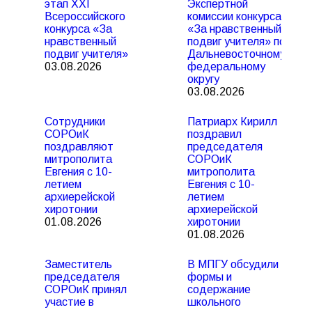
этап XXI
Экспертной
Всероссийского
комиссии конкурса
конкурса «За
«За нравственный
нравственный
подвиг учителя» по
подвиг учителя»
Дальневосточному
03.08.2026
федеральному
округу
03.08.2026
Сотрудники
Патриарх Кирилл
СОРОиК
поздравил
поздравляют
председателя
митрополита
СОРОиК
Евгения с 10-
митрополита
летием
Евгения с 10-
архиерейской
летием
хиротонии
архиерейской
01.08.2026
хиротонии
01.08.2026
Заместитель
В МПГУ обсудили
председателя
формы и
СОРОиК принял
содержание
участие в
школьного