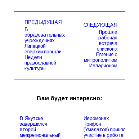
Навигация
ПРЕДЫДУЩАЯ
по
СЛЕДУЮЩАЯ
В
записям
Прошла
образовательных
рабочая
учреждениях
встреча
Липецкой
Предыдущая
Следующая
епископа
епархии прошли
запись:
запись:
Евгения с
Недели
митрополитом
православной
Илларионом
культуры
Вам будет интересно:
В Якутске
Иеромонах
завершился
Трифон
второй
(Умалатов) принял
межрегиональный
участие в работе