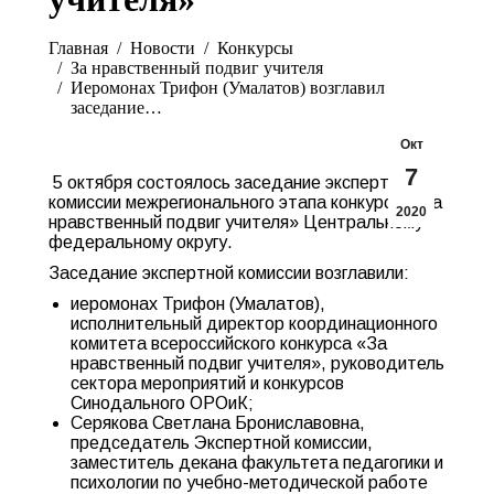
Вы здесь:
Главная
Новости
Конкурсы
За нравственный подвиг учителя
Иеромонах Трифон (Умалатов) возглавил
заседание…
Окт
7
5 октября состоялось заседание экспертной
комиссии межрегионального этапа конкурса «За
2020
нравственный подвиг учителя» Центральному
федеральному округу.
Заседание экспертной комиссии возглавили:
иеромонах Трифон (Умалатов),
исполнительный директор координационного
комитета всероссийского конкурса «За
нравственный подвиг учителя», руководитель
сектора мероприятий и конкурсов
Синодального ОРОиК;
Серякова Светлана Брониславовна,
председатель Экспертной комиссии,
заместитель декана факультета педагогики и
психологии по учебно-методической работе