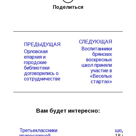
Поделиться
Навигация
СЛЕДУЮЩАЯ
по
ПРЕДЫДУЩАЯ
Воспитанники
записям
Орловская
брянских
епархия и
воскресных
городские
Предыдущая
Следующая
школ приняли
библиотеки
запись:
запись:
участие в
договорились о
«Веселых
сотрудничестве
стартах»
Вам будет интересно:
Третьеклассники
шододо
православной
18.08.20