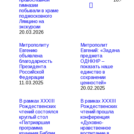
гимназии
побывали в храме
подмосковного
Лямцино на
экскурсии
20.03.2026
Митрополиту
Митрополит
Евгению
Евгений: «Задача
объявлена
предмета
благодарность
ОДНКНР –
Президента
показать наше
Российской
единство в
Федерации
сохранении
11.03.2025
ценностей»
20.02.2025
В рамках XXXIII
В рамках XXXIII
Рождественских
Рождественских
чтений состоялся
чтений прошла
круглый стол
конференция
«Патриаршая
«Духовно-
программа
нравственное
изучения Библии.
воспитание в