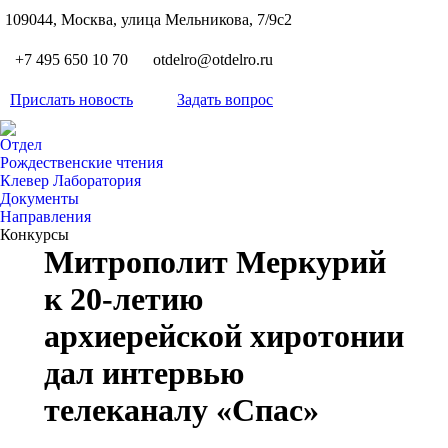
S
109044, Москва, улица Мельникова, 7/9с2
Вкон
page
Flickr
+7 495 650 10 70
otdelro@otdelro.ru
opens
page
YouT
in
opens
Прислать новость
Задать вопрос
page
new
Teleg
in
opens
wind
page
new
Отдел
in
opens
Рождественские чтения
wind
new
Клевер Лаборатория
in
wind
Документы
new
Направления
wind
Конкурсы
Митрополит Меркурий
к 20-летию
архиерейской хиротонии
дал интервью
телеканалу «Спас»
Вы здесь: