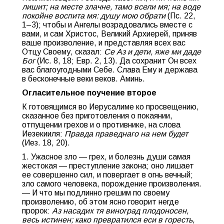
лишит; на месте злачне, тамо всели мя; на воде
покойне воспита мя: душу мою обрати
(Пс. 22,
1–3); чтобы и Ангелы возрадовались вместе с
вами, и сам Христос, Великий Архиерей, приняв
ваше произволение, и представляя всех вас
Отцу Своему, сказал:
Се Аз и дети, яже ми даде
Бог
(Ис. 8, 18; Евр. 2, 13). Да сохранит Он всех
вас благоугодными Себе. Слава Ему и держава
в бесконечные веки веков. Аминь.
Огласительное поучение второе
К готовящимся во Иерусалиме ко просвещению,
сказанное без приготовления о покаянии,
отпущении грехов и о противнике, на слова
Иезекииля:
Правда праведнаго на нем будет
(Иез. 18, 20).
1. Ужасное зло — грех, и болезнь души самая
жестокая — преступление закона; оно лишает
ее совершенно сил, и повергает в огнь вечный;
зло самого человека, порождение произволения.
— И что мы подлинно грешим по своему
произволению, об этом ясно говорит негде
пророк:
Аз насадих тя виноград плодоносен,
весь истинен; како превратился еси в горесть,