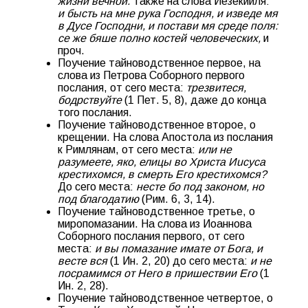
жизни вечной.
Также на слова Иезекииля:
и бысть на мне рука Господня, и изведе мя
в Дусе Господни, и постави мя среде поля:
се же бяше полно костей человеческих,
и
проч.
Поучение тайноводственное первое, на
слова из Петрова Соборного первого
послания, от сего места:
трезвитеся,
бодрствуйте
(1 Пет. 5, 8), даже до конца
того послания.
Поучение тайноводственное второе, о
крещении. На слова Апостола из послания
к Римлянам, от сего места:
или не
разумеете, яко, елицы во Христа Иucyca
крестихомся, в смерть Его крестихомся?
До сего места:
несте бо под законом, но
под благодатию
(Рим. 6, 3, 14).
Поучение тайноводственное третье, о
миропомазании. На слова из Иоаннова
Соборного послания первого, от сего
места:
и вы помазание имате от Бога, и
весте вся
(1 Ин. 2, 20) до сего места:
и не
посрамимся от Него в пришествии Eго
(1
Ин. 2, 28).
Поучение тайноводственное четвертое, о