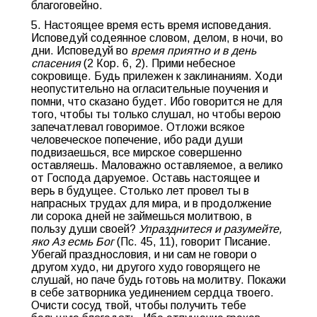
благоговейно.
5. Настоящее время есть время исповедания.
Исповедуй содеянное словом, делом, в ночи, во
дни. Исповедуй во
время приятно и в день
спасения
(2 Кор. 6, 2). Прими небесное
сокровище. Будь прилежен к заклинаниям. Ходи
неопустительно на огласительные поучения и
помни, что сказано будет. Ибо говорится не для
того, чтобы ты только слушал, но чтобы верою
запечатлевал говоримое. Отложи всякое
человеческое попечение, ибо ради души
подвизаешься, все мирское совершенно
оставляешь. Маловажно оставляемое, а велико
от Господа даруемое. Оставь настоящее и
верь в будущее. Столько лет провел ты в
напрасных трудах для мира, и в продолжение
ли сорока дней не займешься молитвою, в
пользу души своей?
Упразднитеся и разумейте,
яко Аз есмь Бог
(Пс. 45, 11), говорит Писание.
Убегай празднословия, и ни сам не говори о
другом худо, ни другого худо говорящего не
слушай, но паче будь готовь на молитву. Покажи
в себе затворника уединением сердца твоего.
Очисти сосуд твой, чтобы получить тебе