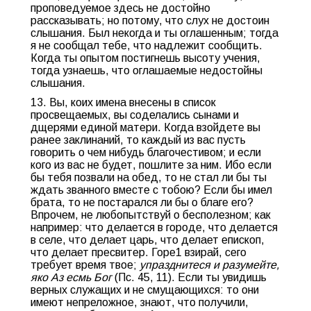
проповедуемое здесь не достойно
рассказывать; но потому, что слух не достоин
слышания. Был некогда и ты оглашенным; тогда
я не сообщал тебе, что надлежит сообщить.
Когда ты опытом постигнешь высоту учения,
тогда узнаешь, что оглашаемые недостойны
слышания.
13. Вы, коих имена внесены в список
просвещаемых, вы соделались сынами и
дщерями единой матери. Когда взойдете вы
ранее заклинаний, то каждый из вас пусть
говорить о чем нибудь благочестивом; и если
кого из вас не будет, пошлите за ним. Ибо если
бы тебя позвали на обед, то не стал ли бы ты
ждать званного вместе с тобою? Если бы имел
брата, то не постарался ли бы о благе его?
Впрочем, не любопытствуй о бесполезном; как
например: что делается в городе, что делается
в селе, что делает царь, что делает епископ,
что делает пресвитер. Горе1 взирай, сего
требует время твое;
упразднитеся и разумейте,
яко Аз есмь Бог
(Пс. 45, 11). Если ты увидишь
верных служащих и не смущающихся: то они
имеют непреложное, знают, что получили,