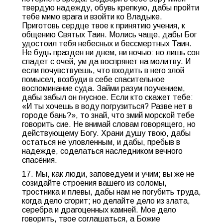
твердую надежду, обувь крепкую, дабы пройти
тебе мимо врага и взойти ко Владыке.
Приготовь сердце твое к принятию учения, к
общению Святых Таин. Молись чаще, дабы Бог
удостоил тебя небесных и бессмертных Таин.
Не будь празден ни днем, ни ночью: но лишь сон
спадет с очей, ум да воспрянет на молитву. И
если почувствуешь, что входить в него злой
помысел, возбуди в себе спасительное
воспоминание суда. Займи разум поучением,
дабы забыл он гнусное. Если кто скажет тебе:
«И ты хочешь в воду погрузиться? Разве нет в
городе бань?», то знай, что змий морской тебе
говорить cиe. Не внимай словам говорящего, но
действующему Богу. Храни душу твою, дабы
остаться не уловленным, и дабы, пребыв в
надежде, соделаться наследником вечного
спасёния.
17. Мы, как люди, заповедуем и учим; вы же не
созидайте строения вашего из соломы,
тростника и плевы, дабы нам не погубить труда,
когда дело сгорит; но делайте дело из злата,
серебра и драгоценных камней. Мое дело
говорить, твое соглашаться, а Божие