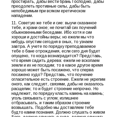
простирать, дабы вести брань Господню, дабы
преодолеть противные силы, дабы быть
непобедимым при всяком еретическом
нападении.
11. Советую же тебе и cиe: выучи сказанное
тебе, и храни оное; не почитай сих поучений
обыкновенными беседами. Ибо хотя и сии
хороши и достойны веры; но ежели мы что
нибудь опустим сегодня в оных, то узнаем
завтра. А учете по порядку преподаваемое
тебе о бане отрождения, если сего дня будет
опущено, то когда вознаградится? Представь,
что время садить дерева: ежели не вскопаем
земли и их не посадим; то в какое другое время
хорошо может быть посажено, что сперва
посажено худо? Представь, что поучение
огласительное есть строение. Ежели не укрепим
оного, как следует, связями, дабы не оказалось
расщелин; то и будет строение непрочно. Но
надлежит, по порядку класть камень на камень;
уголь связывать с углом; излишнее
отбрасывать, и таким образом строение
возвышать. Подобно мы доставляем тебе
будто камни познания. Должно слушать о живом
Боге, должно слушать о суде, должно слушать