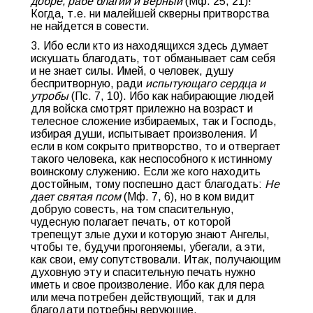
добре, рабе благий и верный
(Мф. 25, 21)!
Когда, т.е. ни малейшей скверны притворства
не найдется в совести.
3. Ибо если кто из находящихся здесь думает
искушать благодать, тот обманывает сам себя
и не знает силы. Имей, о человек, душу
беспритворную, ради
испытующаго сердца и
утробы
(Пс. 7, 10). Ибо как набирающие людей
для войска смотрят прилежно на возраст и
телесное сложение избираемых, так и Господь,
избирая души, испытывает произволения. И
если в ком сокрыто притворство, то и отвергает
такого человека, как неспособного к истинному
воинскому служению. Если же кого находить
достойным, тому поспешно даст благодать:
Не
дает святая псом
(Мф. 7, 6), но в ком видит
добрую совесть, на том спасительную,
чудесную полагает печать, от которой
трепещут злые духи и которую знают Ангелы,
чтобы те, будучи прогоняемы, убегали, а эти,
как свои, ему сопутствовали. Итак, получающим
духовную эту и спасительную печать нужно
иметь и свое произволение. Ибо как для пера
или меча потребен действующий, так и для
благодати потребны верующие.