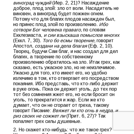
виноград чуждий
(Иер. 2, 21)? Насаждение
доброе, плод злой: зло от воли. Насадитель не
виновен, а виноград будет пожжен огнем.
Потому что для благих плодов насажден был,
но принес плод злой по произволению.
Ибо
сотвори Бог человека праваго,
по словам
Екклезиаста,
и сии взыскаша помыслов многих
(Еккл. 7, 30).
Того бо есмы творение,
говорит
Апостол,
создани на дела благая
(Еф. 2, 10).
Творец, будучи Сам благ, и нас создал для дел
благих, а творение по собственному
произволению обратилось на зло. Итак грех, как
сказано, есть ужасное зло, но не неизлечимое.
Ужасно для того, кто имеет его, но удобно
излечимо в том, кто отвергает его посредством
покаяния. Ибо представь, что кто-либо держит
в руке огонь. Пока он держит уголь, до тех пор
тот без сомнения жжет его, но если бросит он
уголь, то прекратится и жар. Если же кто
думает, что он не сгорает от греха, такому
говорит Писание:
Ввяжет ли кто огнь в недра, и
риз своих не сожжет ли
(Прит. 6, 27)? Так
попаляет грех силы душевные.
2. Но скажет кто-нибудь: что же такое грех?