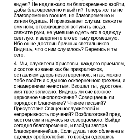
видел? Не надлежало ли благовременно взойти,
дабы благовременно и выйти? Теперь же ты не
благовременно взошел, не благовременно и
изгнан будешь. И приказывает слугам: свяжите
ему ноги, отважившиеся вступить сюда,
свяжите руки, не умевшие одеть его в одежду
светлую, и ввергните его во тьму кромешную.
Ибо он не достоин брачных светильников.
Видишь, что с ним случилось? Берегись и ты
сего.
4. Мы, служители Христовы, каждого приемлем,
и состоя в звании как бы привратников,
оставляем дверь незатворенною; итак, можно
тебе взойти и с душою оскверненною грехами, и
с намерением нечистым. Взошел ты, удостоен,
имя твое записано. Видишь ли cиe важное
церковное чиноположение? Созерцаешь ли
порядок и благочиние? Чтение писаний?
Присутствие Священнослужителей и
непрерывность поучений? Возблагоговей пред
местом сим и научись из созерцаемого. Выйди
сегодня благовременно, и взойди завтра
благовременнейше. Если душа твоя облечена в
одежду сребролюбия, то взойди одевшись