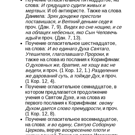
слова:
И грядущаго судити живых и
мертвых.
И об антихристе. Также на слова
Даниила:
Зрях дондеже престоли
поставишася, и Bemxий деньми седе
и
проч. (Дан. 7, 9).
Видех во сне нощию, и се
на облацех небесных, яко Сын Человечь
идый
и проч. (Дан. 7, 13).
Поучение огласительное шестнадцатое,
на слова:
И во единаго Духа Святаго,
Утешителя, глаголавшаго Пророки,
и
также на слова из послания к Коринфянам:
О духовных же, бpamие, не хощу вас не
ведети,
и проч. (1 Кор. 12, 1.)
Разделения
же дарований суть, а тойжде Дух,
и проч.
(1 Кор. 12, 4).
Поучение огласительное семнадцатое, в
котором предлагается продолжение
учения о Святом Духе, и на слова из
первого послания к Коринфянам:
овому
Духом дается слово премудрости,
и проч.
(1 Кор. 12, 8).
Поучение огласительное восемнадцатое,
на слова:
и во едину, Святую Соборную
Церковь,
верую
воскресению плоти и