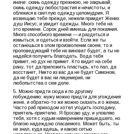
иначе: скинь одежду прежнюю, не закрывай;
скинь одежду любострастия и нечистоты, и
облекися в светлую одежду целомудрия. Я
возвещаю тебе прежде, нежели приидет Жених
душ Иисус, и увидит одежды. Много тебе на
это времени. Сорок дней имеешь для покаяния.
Много способного времени — и раздеться и
измыться, и одеться и взойти. Если же ты
останешься в злом произволении своем; то и
проповедующий тебе не виноват будет, а ты не
надейся получить благодать. Вода тебя
примет, но дух не примет. Кто видит на себе
рану, тот да приложить пластырь; кто пал, да
восстанет, Никто из вас да не будет Симоном,
да не будет в вас ни лицемерия, ни
любопытства о сем деле.
5. Можно придти сюда и по другому
побуждению; мужу можно придти для угождения
жене, и обратно-то же можно сказать и о женах.
Часто раб приходом хотел угодить господину,
приятель-приятелю. Я бросаю уду, и уловляю
тебя, хотя с худым намерением пришедшего, но
благою надеждою спасаемого. Может быть, ты
не знал, куда идешь, и какою сетью