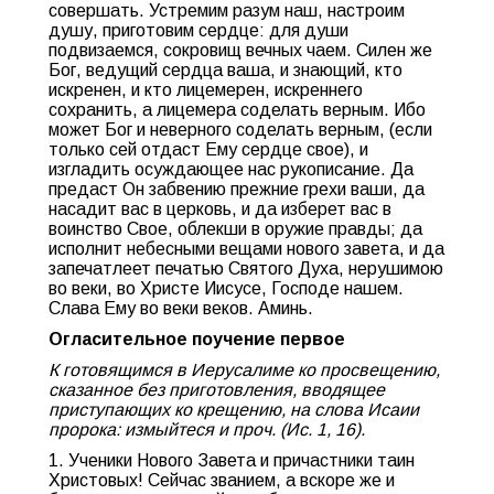
совершать. Устремим разум наш, настроим
душу, приготовим сердце: для души
подвизаемся, сокровищ вечных чаем. Силен же
Бог, ведущий сердца ваша, и знающий, кто
искренен, и кто лицемерен, искреннего
сохранить, а лицемера соделать верным. Ибо
может Бог и неверного соделать верным, (если
только сей отдаст Ему сердце свое), и
изгладить осуждающее нас рукописание. Да
предаст Он забвению прежние грехи ваши, да
насадит вас в церковь, и да изберет вас в
воинство Свое, облекши в оружие правды; да
исполнит небесными вещами нового завета, и да
запечатлеет печатью Святого Духа, нерушимою
во веки, во Христе Иисусе, Господе нашем.
Слава Ему во веки веков. Аминь.
Огласительное поучение первое
К готовящимся в Иерусалиме ко просвещению,
сказанное без приготовления, вводящее
приступающих ко крещению, на слова Исаии
пророка: измыйтеся и проч. (Ис. 1, 16).
1. Ученики Нового Завета и причастники таин
Христовых! Сейчас званием, а вскоре же и