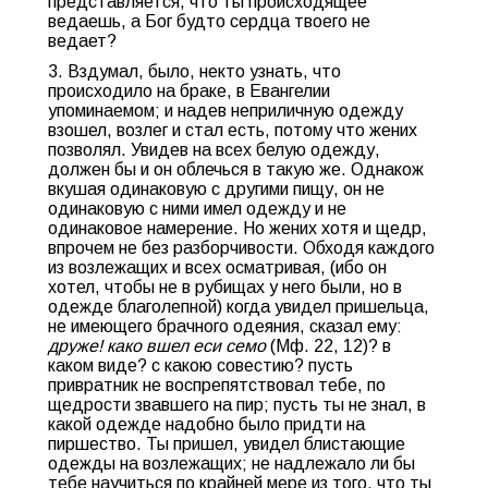
представляется, что ты происходящее
ведаешь, а Бог будто сердца твоего не
ведает?
3. Вздумал, было, некто узнать, что
происходило на браке, в Евангелии
упоминаемом; и надев неприличную одежду
взошел, возлег и стал есть, потому что жених
позволял. Увидев на всех белую одежду,
должен бы и он облечься в такую же. Однакож
вкушая одинаковую с другими пищу, он не
одинаковую с ними имел одежду и не
одинаковое намерение. Но жених хотя и щедр,
впрочем не без разборчивости. Обходя каждого
из возлежащих и всех осматривая, (ибо он
хотел, чтобы не в рубищах у него были, но в
одежде благолепной) когда увидел пришельца,
не имеющего брачного одеяния, сказал ему:
друже! како вшел еси семо
(Мф. 22, 12)? в
каком виде? с какою совестию? пусть
привратник не воспрепятствовал тебе, по
щедрости звавшего на пир; пусть ты не знал, в
какой одежде надобно было придти на
пиршество. Ты пришел, увидел блистающие
одежды на возлежащих; не надлежало ли бы
тебе научиться по крайней мере из того, что ты