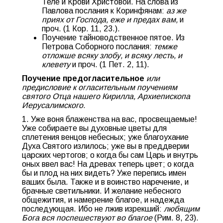
Теле и Крови Христовой. На слова из
Павлова послания к Коринфянам:
аз же
приях от Господа, еже и предах вам,
и
проч. (1 Кор. 11, 23.).
Поучение тайноводственное пятое. Из
Петрова Соборного послания:
темже
отложше всяку злобу, и всяку лесть, и
клевету
и проч. (1 Пет. 2, 11).
Поучение предогласительное
или
предисловие к огласительным поучениям
святого Отца нашего Кирилла, Архиепископа
Иерусалимского.
1. Уже воня блаженства на вас, просвещаемые!
Уже собираете вы духовные цветы для
сплетения венцов небесных; уже благоухание
Духа Святого излилось; уже вы в преддверии
царских чертогов; о когда бы сам Царь и внутрь
оных ввел вас! На древах теперь цвет; о когда
бы и плод на них видеть? Уже перепись имен
ваших была. Также и в воинство наречение, и
брачные светильники. И желание небесного
общежития, и намерение благое, и надежда
последующая. Ибо не лжив изрекший:
любящим
Бога вся поспешествуют во благое
(Рим. 8, 23).