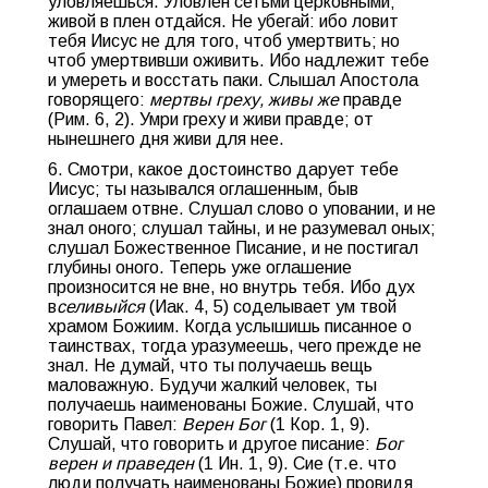
уловляешься. Уловлен сетьми церковными;
живой в плен отдайся. Не убегай: ибо ловит
тебя Иисус не для того, чтоб умертвить; но
чтоб умертвивши оживить. Ибо надлежит тебе
и умереть и восстать паки. Слышал Апостола
говорящего:
мертвы греху, живы же
правде
(Рим. 6, 2). Умри греху и живи правде; от
нынешнего дня живи для нее.
6. Смотри, какое достоинство дарует тебе
Иисус; ты назывался оглашенным, быв
оглашаем отвне. Слушал слово о уповании, и не
знал оного; слушал тайны, и не разумевал оных;
слушал Божественное Писание, и не постигал
глубины оного. Теперь уже оглашение
произносится не вне, но внутрь тебя. Ибо дух
в
селивыйся
(Иак. 4, 5) соделывает ум твой
храмом Божиим. Когда услышишь писанное о
таинствах, тогда уразумеешь, чего прежде не
знал. Не думай, что ты получаешь вещь
маловажную. Будучи жалкий человек, ты
получаешь наименованы Божие. Слушай, что
говорить Павел:
Верен Бог
(1 Кор. 1, 9).
Слушай, что говорить и другое писание:
Бог
верен и праведен
(1 Ин. 1, 9). Cиe (т.е. что
люди получать наименованы Божие) провидя