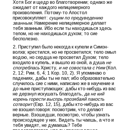
Хотя Бог и щедр во благотворении; однако же
ожидает от каждого нелицемерного
произволения. Потому-то Апостол
присовокупляет:
сущим по предуведению
званным.
Намерение нелицемерное делает
тебя званным. Ибо если ты находишься здесь
телом, но не находишься духом; то cиe
бесполезно.
2. Приступил было некогда к купели и Симон-
волхв; крестился, но не просветился; тело омыл
водою, но сердца не просветил Духом; тело
входило в купель, и вышло из оной, а душа
не
спогреблась
Христу,
и не совостала с Ним
(Кол.
2, 12; Рим. 6, 4; 1 Кор. 10, 2). Я упоминаю о
падениях, дабы ты не пал; ибо образовательно
случилось cиe с ними, написано же в научение и
до ныне приступающих: дабы кто-нибудь из вас
не дерзнул искушать благодать,
да не кий
корень горести выспрь прозябаяй пакость
сотворит
(Евр. 12, 15), дабы кто-нибудь из вас
не взошел говоря: посмотрим, что делают
верные. Взошедши, посмотрю, чтобы узнать
происходящее у них. Видеть ты чаешь, а что и
тебя увидят, не думаешь? Тебе