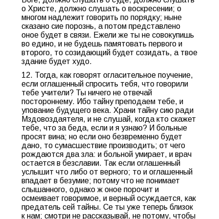
о Христе, должно слушать о воскресении; о
многом надлежит говорить по порядку; ныне
сказано cиe порознь, а потом представлено
оное будет в связи. Ежели же ты не совокупишь
во едино, и не будешь памятовать первого и
второго, то созидающий будет созидать, а твое
здание будет худо.
12. Тогда, как говорят огласительное поучение,
если оглашенный спросить тебя, что говорили
тебе учители? Ты ничего не отвечай
постороннему. Ибо тайну преподаем тебе, и
упование будущего века. Храни тайну сию ради
Мздовоздаятеля, и не слушай, когда кто скажет
тебе, что за беда, если и я узнаю? И больные
просят вина; но если оно безвременно будет
дано, то сумасшествие производить; от чего
рождаются два зла: и больной умирает, и врач
остается в безславии. Так если оглашенный
услышит что либо от верного; то и оглашенный
впадает в безумие; потому что не понимает
слышанного, однако ж оное порочит и
осмеивает говоримое, и верный осуждается, как
предатель сей тайны. Се ты уже теперь близок
к нам; смотри не рассказывай, не потому, чтобы