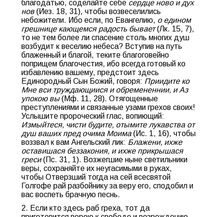
благодатью, соделайте себе
сердце ново и дух
нов
(Иез. 18, 31), чтобы возвеселились
небожители. Ибо если, по Евангелию,
о едином
грешнице кающемся радость бывает
(Лк. 15, 7),
то не тем более ли спасение столь многих душ
возбудит к веселию небеса? Вступив на путь
блаженный и благой, теките благоговейно
поприщем благочестия, ибо всегда готовый ко
избавлению вашему, предстоит здесь
Единородный Сын Божий, говоря:
Приидите ко
Мне вси труждающиися и обремененнии, и Аз
упокою вы
(Мф. 11, 28). Отягощенные
преступлениями и связанные узами грехов своих!
Услышите пророческий глас, вопиющий:
Измыйтеся, чисти будите, отымите лукавства от
душ ваших пред очима Моима
(Ис. 1, 16), чтобы
воззвал к вам Ангельский лик:
Блажени, ихже
оставишася беззакония, и ихже прикрышася
греси
(Пс. 31, 1). Возжегшие ныне светильники
веры, сохраняйте их неугасимыми в руках,
чтобы Отверзший тогда на сей всесвятой
Голгофе рай разбойнику за веру его, сподобил и
вас воспеть брачную песнь.
2. Если кто здесь раб греха, тот да
приготовится верою к свободе и возрождению