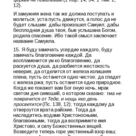
12).
И замужняя жена так же должна поступать и
молиться; уста пусть движутся, а голос да не
будет слышим: дабы произошел Самуил; дабы
бесплодная душа твоя, быв услышана Богом,
родила спасение. Ибо такой смысл заключает
название Самуила.
15. Я буду замечать усердие каждого, буду
замечать благоговение каждой. Да
воспламенится ум ко благоговению, да
раскуется душа, да разбиется жестокость
неверия, да отделится от железа излишняя
плена; пусть останется одно чистое; да спадет
с железа ржа; пусть останется одно природное.
Когда же покажет вам Бог оную ночь, мрак
светом дня сияюший, о котором сказано:
тма не
помрачится от Тебе, и нощь яко день
просветится
(Пс. 138, 12); тогда каждому да
отверзутся врата райские. Тогда да
насладитесь водами Христоносными,
благовонными, тогда да восприимете имя
Христово, и силу Божественных вещей.
Возведите теперь горе умственный взор ваш;