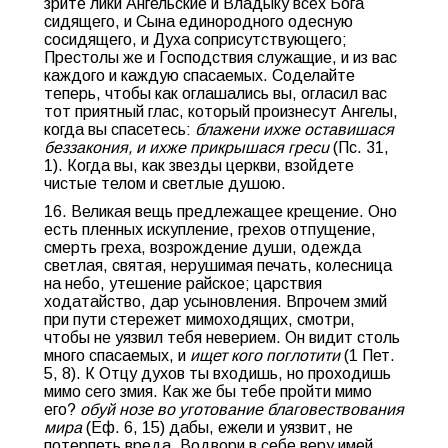
зрите лики Ангельские и Владыку всех Бога
сидящего, и Сына единородного одесную
сосидящего, и Духа соприсутствующего;
Престолы же и Господствия служащие, и из вас
каждого и каждую спасаемых. Соделайте
теперь, чтобы как оглашались вы, огласил вас
тот приятный глас, который произнесут Ангелы,
когда вы спасетесь:
блажени ихже оставишася
беззакония, и ихже прикрышася греcu
(Пс. 31,
1). Когда вы, как звезды церкви, взойдете
чистые телом и светлые душою.
16. Великая вещь предлежащее крещение. Оно
есть пленных искупление, грехов отпущение,
смерть греха, возрождение души, одежда
светлая, святая, нерушимая печать, колесница
на небо, утешение райское; царствия
ходатайство, дар усыновления. Впрочем змий
при пути стережет мимоходящих, смотри,
чтобы не уязвил тебя неверием. Он видит столь
много спасаемых, и
ищет кого поглотити
(1 Пет.
5, 8). К Отцу духов ты входишь, но проходишь
мимо сего змия. Как же бы тебе пройти мимо
его?
обуй нозе во уготование благовествования
мира
(Еф. 6, 15) дабы, ежели и уязвит, не
потерпеть вреда. Водвори в себе веру имей