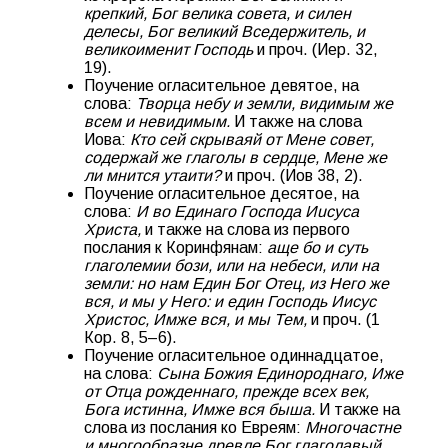
крепкий, Бог велика совета, и силен
делесы, Бог великий Вседержитель, и
великоименит Господь
и проч. (Иер. 32,
19).
Поучение огласительное девятое, на
слова:
Творца небу и земли, видимым же
всем и невидимым.
И также на слова
Иова:
Кто сей скрываяй от Мене совет,
содержай же глаголы в сердце, Мене же
ли мнится утаити?
и проч. (Иов 38, 2).
Поучение огласительное десятое, на
слова:
И во Единаго Господа Иucyca
Христа,
и также на слова из первого
послания к Коринфянам:
аще бо и суть
глаголемии бози, или на небеси, или на
земли: но нам Един Бог Отец, из Него же
вся, и мы у Него: и един Господь Иисус
Христос, Имже вся, и мы Тем,
и проч. (1
Кор. 8, 5–6).
Поучение огласительное одиннадцатое,
на слова:
Сына Божия Единороднаго, Иже
от Отца рожденнаго, прежде всех век,
Бога истинна, Имже вся быша.
И также на
слова из послания ко Евреям:
Многочастне
и многообразне древле Бог глаголавый