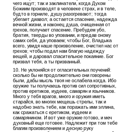
чего ищут; так и заклинатели, когда Духом
Божиим производят в человеке страх, и в теле,
будто в горниле, душу разогревают; тогда
убегает диавол; а остается спасение, надежда
вечной жизни, и наконец душа, очищенная от
грехов, получает спасение. Пребудем убо,
братия, тверды во уповании, и предав оному
самих себя, да уповаем; чтобы Бог, Владыка
всего, увидя наше произволение, очистил нас от
грехов; чтобы подал нам благую надежду
вещей, и даровал спасительное покаяние. Бог
призвал тебя, а ты призванный.
10. Не уклоняйся от огласительных поучений:
сколько бы ни продолжительно они говорены
были, дабы мысль твоя не ослабела когда. Ибо
оружие ты получаешь против сил сопротивных,
против еретиков, иудеев, самарян и язычников.
Много у тебя врагов, много и оружия иметь
старайся, во многих мещешь стрелы, так и
надобно знать тебе, как поражать ими эллина,
как сражаться с еретиком, иудеем и
самарянином. И вот уже оружие готово, и меч
духовный еще готовее. Надлежит при том тебе
благим произволением и десную руку