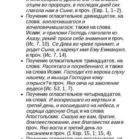
отцем во пророцех, в последок дней сих
глагола нам в Сыне
, и проч. (Евр. 1, 1–2).
Поучение огласительное двенадцатое, на
слова:
воплотившагося и
вочеловечившагося
; также на слова
Исаии:
и приложи Господь глаголати ко
Ахазу, рекий: проси себе знамения
и проч.
(Ис. 7, 10).
Се Дева во чреве приимет, и
родит Сына, и нарекут имя Ему Еммануил,
и проч. (Ис. 7, 14).
Поучение огласительное тринадцатое, на
слова:
Распятаго и погребеннаго
; и также
на слова Исаии:
Господи! кто верова слуху
нашему, и мышца Господня кому
открыся?
и проч.
Яко овча на заколение
ведеся
(Ис. 53, 1, 7).
Поучение огласительное четырнадцатое,
на слова:
И воскресшаго из мертвых в
третий день, и восшедшаго на небеса, и
седяща одесную Отца;
и на слова
Апостольские:
Сказую же вам, братие,
благовествование, еже благовестих вам
и
проч.
Яко воста в третий день по
писанием
и проч. (1 Кор. 15, 1; 15, 4).
Поучение огласительное пятнадцатое, на