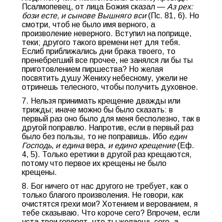
Псалмопевец, от лица Божия сказал —
Аз рех:
бози есте, и сынове Вышняго вси
(Пс. 81, 6). Но
смотри, чтоб не было имя верного, а
произволение неверного. Вступил на поприще,
теки; другого такого времени нет для тебя.
Еслиб приближались дни брака твоего, то
пренебрегший все прочее, не занялся ли бы ты
приготовлением пиршества? Но желая
посвятить душу Жениху небесному, ужели не
отринешь телесного, чтобы получить духовное.
7. Нельзя принимать крещение дважды или
трижды; иначе можно бы было сказать: в
первый раз оно было для меня бесполезно, так в
другой поправлю. Напротив, если в первый раз
было без пользы, то не поправишь. Ибо
един
Господь, и едина
вера,
и едино крещение
(Еф.
4, 5). Только еретики в другой раз крещаются,
потому что первое их крещены не было
крещены.
8. Бог ничего от нас другого не требует, как о
только благого произволения. Не говори, как
очистятся грехи мои? Хотением и верованием, я
тебе сказываю. Что короче сего? Впрочем, если
уста твои говорят, что ты желаешь сего, а