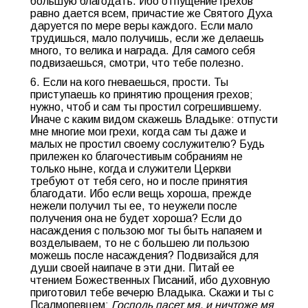
большую благодать. Ибо отпущение грехов
равно дается всем, причастие же Святого Духа
даруется по мере веры каждого. Если мало
трудишься, мало получишь, если же делаешь
много, то велика и награда. Для самого себя
подвизаешься, смотри, что тебе полезно.
6. Если на кого гневаешься, прости. Ты
приступаешь ко принятию прощения грехов;
нужно, чтоб и сам ты простил согрешившему.
Иначе с каким видом скажешь Владыке: отпусти
мне многие мои грехи, когда сам ты даже и
малых не простил своему сослужителю? Будь
прилежен ко благочестивым собраниям не
только ныне, когда и служители Церкви
требуют от тебя сего, но и после принятия
благодати. Ибо если вещь хороша, прежде
нежели получил ты ее, то неужели после
получения она не будет хороша? Если до
насаждения с пользою мог ты быть напаяем и
возделываем, то не с большею ли пользою
можешь после насаждения? Подвизайся для
души своей наипаче в эти дни. Питай ее
чтением Божественных Писаний, ибо духовную
приготовил тебе вечерю Владыка. Скажи и ты с
Псалмопевцем:
Господь пасет мя, и ничтоже мя