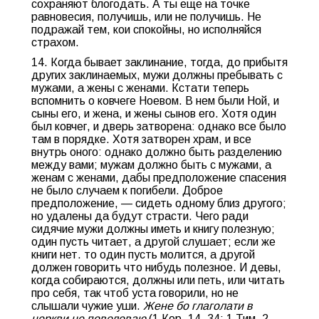
сохраняют блогодать. А ты еще на точке
равновесия, получишь, или не получишь. Не
подражай тем, кои спокойны, но исполняйся
страхом.
14. Когда бывает заклинание, тогда, до прибытя
других заклинаемых, мужи должны пребывать с
мужами, а жены с женами. Кстати теперь
вспомнить о ковчеге Ноевом. В нем были Ной, и
сыны его, и жена, и жены сынов его. Хотя один
был ковчег, и дверь затворена: однако все было
там в порядке. Хотя затворен храм, и все
внутрь оного: однако должно быть разделению
между вами; мужам должно быть с мужами, а
женам с женами, дабы предположение спасения
не было случаем к погибели. Доброе
предположение, — сидеть одному близ другого;
но удалены да будут страсти. Чего ради
сидячие мужи должны иметь и книгу полезную;
один пусть читает, а другой слушает; если же
книги нет. то один пусть молится, а другой
должен говорить что нибудь полезное. И девы,
когда собираются, должны или петь, или читать
про себя, так чтоб уста говорили, но не
слышали чужие уши.
Жене бо глаголати в
церкви не пoвелевaю
(1 Кор. 14, 34; 1 Тим. 2,