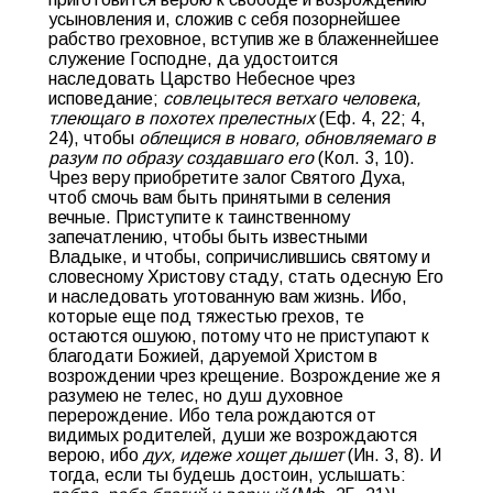
усыновления и, сложив с себя позорнейшее
рабство греховное, вступив же в блаженнейшее
служение Господне, да удостоится
наследовать Царство Небесное чрез
исповедание;
совлецытеся ветхаго человека,
тлеющаго в похотех прелестных
(Еф. 4, 22; 4,
24), чтобы
облещися в новаго, обновляемаго в
разум по образу создавшаго его
(Кол. 3, 10).
Чрез веру приобретите залог Святого Духа,
чтоб смочь вам быть принятыми в селения
вечные. Приступите к таинственному
запечатлению, чтобы быть известными
Владыке, и чтобы, сопричислившись святому и
словесному Христову стаду, стать одесную Его
и наследовать уготованную вам жизнь. Ибо,
которые еще под тяжестью грехов, те
остаются ошуюю, потому что не приступают к
благодати Божией, даруемой Христом в
возрождении чрез крещение. Возрождение же я
разумею не телес, но душ духовное
перерождение. Ибо тела рождаются от
видимых родителей, души же возрождаются
верою, ибо
дух, идеже хощет дышет
(Ин. 3, 8). И
тогда, если ты будешь достоин, услышать: