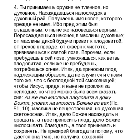
4. Ты принимаешь оружие не тленное, но
духовное. Насаждаешься напоследок в
духовный рай. Получаешь имя новое, которого
прежде не имел. Ибо пред этим был
оглашенным, отныне же назовешься верным.
Пересаждаешься наконец в маслины духовные;
от маслины дикой будучи привит к плодовитой,
от грехов к правде, от скверн к чистоте,
прививаешься к святой лозе. Впрочем, если
пребудешь в сей лозе, умножишься, как ветвь
плодовитая, если же не пребудешь,
потребишься огнем. Итак, да приносим плод
надлежащим образом, да не случится и с нами
того же, что с бесплодной той смоковницей;
чтобы Иисус, придя, и ныне не проклял за
неплодие, но чтоб можно было всем сказать
cиe:
Аз же яко маслина плодовита в дому
Божии, уповах на милость Божию во век
(Пс.
51, 10), маслина не вещественная, но духовная,
светоносная. Итак, дело Божие насаждать и
орошать, а твое приносить плод; дело Божие
ниспосылать благодать, а твое принимать и
сохранять. Не презирай благодати потому, что
дается она туне, но получив, сохраняй