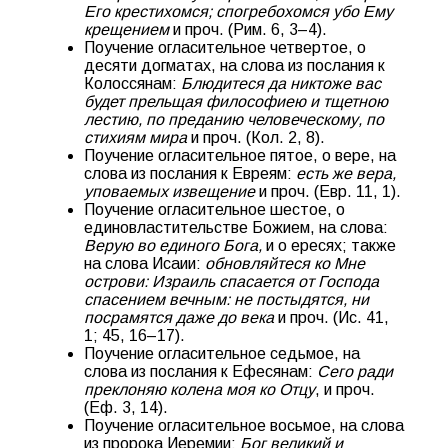
Его крестихомся; спогребохомся убо Ему
крещением
и проч. (Рим. 6, 3–4).
Поучение огласительное четвертое, о
десяти догматах, на слова из послания к
Колоссянам:
Блюдитеся да никтоже вас
будет прельщая философиею и тщетною
лестию, по преданию человеческому, по
стиxиям мира
и проч. (Кол. 2, 8).
Поучение огласительное пятое, о вере, на
слова из послания к Евреям:
есть же вера,
уповаемых извещение
и проч. (Евр. 11, 1).
Поучение огласительное шестое, о
единовластительстве Божием, на слова:
Верую во единого Бога,
и о ересях; также
на слова Исаии:
обновляйтеся ко Мне
острови: Израиль спасается от Господа
спасением вечным: не постыдятся, ни
посрамятся даже до века
и проч. (Ис. 41,
1; 45, 16–17).
Поучение огласительное седьмое, на
слова из послания к Ефесянам:
Сего ради
преклоняю колена моя ко Отцу
, и проч.
(Еф. 3, 14).
Поучение огласительное восьмое, на слова
из пророка Иеремии:
Бог великий и