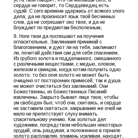
сердце не говорит, то Сердцеведец есть
судяй. С сего времени удержись от всякого злого
дела; да не произносит язык твой бесчинных
слов, да не согрешает око твое, и да не
блуждает по предметам бесполезным,
9. Ноги твои да поспешают на поучения
огласительные. Заклинания принимай с
благоговением, и дуют ли на тебя, заклинают
ли, почитай действия сии для себя спасением.
Из грубого золота и подделанного, смешанного
с различными веществами, с медью, оловом,
железом и свинцом, когда хотим получить одно
золото; то без огня золото не может быть
очищено от посторонних примесей; так и душа
не может очиститься без заклинаний. Они
Божественны, из Божественных Писаний
извлечены. Закрыто бывает лице твое, чтобы
ум свободен был; чтоб очи, скитаясь, и сердце
не заставили скитаться; закрывание же очей ни
мало не препятствует слуху внимать
спасительному учению. Как золотых дел
художники, посредством небольших некоторых
орудий, огнь раздувая, и положенное в горниле
золото расплавляя, пламень усиливая, находят,