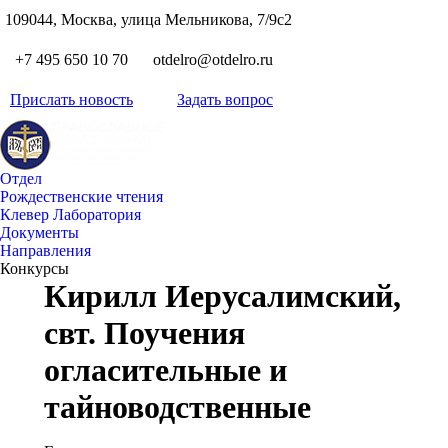
S
109044, Москва, улица Мельникова, 7/9с2
Вкон
page
Flickr
+7 495 650 10 70
otdelro@otdelro.ru
opens
page
YouT
in
opens
Прислать новость
Задать вопрос
page
new
Teleg
in
opens
wind
page
new
in
opens
wind
new
Отдел
in
wind
Рождественские чтения
new
Клевер Лаборатория
wind
Документы
Направления
Конкурсы
Кирилл Иерусалимский,
свт. Поучения
огласительные и
тайноводственные
Вы здесь: