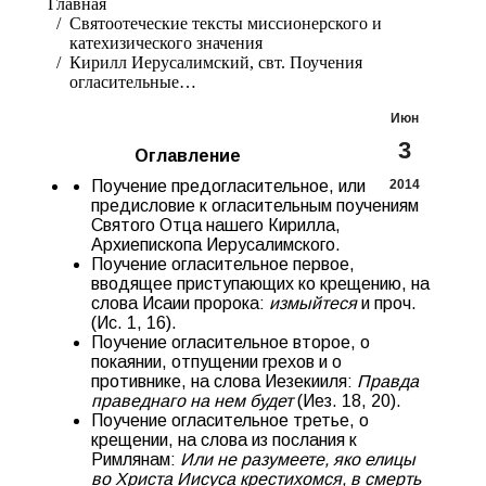
Главная
Святоотеческие тексты миссионерского и
катехизического значения
Кирилл Иерусалимский, свт. Поучения
огласительные…
Июн
3
Оглавление
Поучение предогласительное, или
2014
предисловие к огласительным поучениям
Святого Отца нашего Кирилла,
Архиепископа Иерусалимского.
Поучение огласительное первое,
вводящее приступающих ко крещению, на
слова Исаии пророка:
измыйтеся
и проч.
(Ис. 1, 16).
Поучение огласительное второе, о
покаянии, отпущении грехов и о
противнике, на слова Иезекииля:
Правда
праведнаго на нем будет
(Иез. 18, 20).
Поучение огласительное третье, о
крещении, на слова из послания к
Римлянам:
Или не разумеете, яко елицы
во Христа Иисуса крестихомся, в смерть