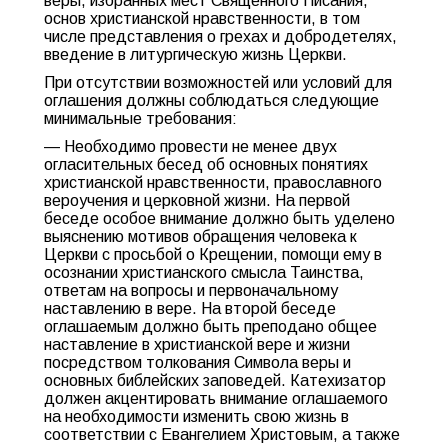
веры, избранных мест Священного Писания,
основ христианской нравственности, в том
числе представления о грехах и добродетелях,
введение в литургическую жизнь Церкви.
При отсутствии возможностей или условий для
оглашения должны соблюдаться следующие
минимальные требования:
— Необходимо провести не менее двух
огласительных бесед об основных понятиях
христианской нравственности, православного
вероучения и церковной жизни. На первой
беседе особое внимание должно быть уделено
выяснению мотивов обращения человека к
Церкви с просьбой о Крещении, помощи ему в
осознании христианского смысла Таинства,
ответам на вопросы и первоначальному
наставлению в вере. На второй беседе
оглашаемым должно быть преподано общее
наставление в христианской вере и жизни
посредством толкования Символа веры и
основных библейских заповедей. Катехизатор
должен акцентировать внимание оглашаемого
на необходимости изменить свою жизнь в
соответствии с Евангелием Христовым, а также