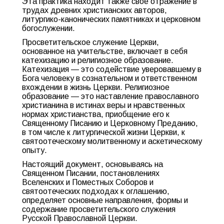
Эта практика находит также свое отражение в
трудах древних христианских авторов,
литургико-канонических памятниках и церковном
богослужении.
Просветительское служение Церкви,
основанное на учительстве, включает в себя
катехизацию и религиозное образование.
Катехизация — это содействие уверовавшему в
Бога человеку в сознательном и ответственном
вхождении в жизнь Церкви. Религиозное
образование — это наставление православного
христианина в истинах веры и нравственных
нормах христианства, приобщение его к
Священному Писанию и Церковному Преданию,
в том числе к литургической жизни Церкви, к
святоотеческому молитвенному и аскетическому
опыту.
Настоящий документ, основываясь на
Священном Писании, постановлениях
Вселенских и Поместных Соборов и
святоотеческих подходах к оглашению,
определяет основные направления, формы и
содержание просветительского служения
Русской Православной Церкви.