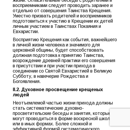
жизни. Огласительные беседы с родителями и
восприемниками следует проводить заранее и
отдельно от совершения Таинства Крещения.
Уместно призвать родителей и восприемников
подготовиться к участию в Крещении их детей
личным участием в Таинствах Покаяния и
Евхаристии.
Восприятию Крещения как события, важнейшего
в личной жизни человека и значимого для
церковной общины, будет способствовать
должная подготовка к принятию Таинства,
возрождение древней практики его совершения
в присутствии и при участии прихода в
соединении со Святой Евхаристией в Великую
Субботу, в навечерие Рождества и
Богоявления.
II.2. Духовное просвещение крещеных
людей
Неотъемлемой частью жизни прихода должны
стать систематические духовно-
просветительские беседы и занятия, которые
могут проводиться в форме воскресной школы
или в иных формах. Более сложной и
эффективной формой систематического