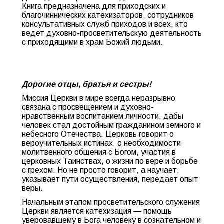
Книга предназначена для приходских и
благочиннических катехизаторов, сотрудников
консультативных служб приходов и всех, кто
ведет духовно-просветительскую деятельность
с приходящими в храм Божий людьми.
Дорогие отцы, братья и сестры!
Миссия Церкви в мире всегда неразрывно
связана с просвещением и духовно-
нравственным воспитанием личности, дабы
человек стал достойным гражданином земного и
небесного Отечества. Церковь говорит о
вероучительных истинах, о необходимости
молитвенного общения с Богом, участия в
церковных Таинствах, о жизни по вере и борьбе
с грехом. Но не просто говорит, а научает,
указывает пути осуществления, передает опыт
веры.
Начальным этапом просветительского служения
Церкви является катехизация — помощь
уверовавшему в Бога человеку в сознательном и