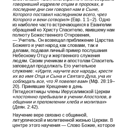
говоривший издревле отцам в пророках, в
последние дни сии говорил нам в Сыне,
Которого поставил наследником всего, чрез
Которого и веки сотворил
» (Евр. 1:1–2). Одно
из наиболее часто встречающихся в Евангелии
обращений ко Христу Спасителю, явившему нам
полноту Божественного Откровения,
— Учитель. Он возвещал приближение Царства
Божиего и учил народ как словами, так и
делами, подавая личный пример послушания
Небесному Отцу и жертвенного служения
людям. Своим ученикам и апостолам Спаситель
заповедал продолжать Его учительное
служение: «
Идите, научите все народы, крестя
их во имя Отца и Сына и Святаго Духа, уча их
соблюдать все, что Я повелел вам
» (Мф. 28:19–
20). Принявшие Крещение в день
Пятидесятницы члены Иерусалимской Церкви
«
постоянно пребывали в учении Апостолов, в
общении и преломлении хлеба и молитвах
»
(Деян. 2:42).
Научение вере связано с общинной,
литургической и молитвенной жизнью Церкви. В
центре этого научения — Слово Божие, которое