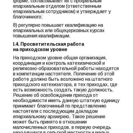
форме, согласовывает их с профильным
епархиальным отделом (ответственным
епархиальным сотрудником) и утверждает у
благочинного;
8) регулярно повышает квалификацию на
епархиальных или общецерковных курсах
повышения квалификации.
I.4. Просветительская работа
на приходском уровне
На приходском уровне общая организация,
координация и контроль катехизической и
религиозно-образовательной работы находятся
в компетенции настоятеля. Попечение об этой
работе должно быть возложено на штатного
приходского катехизатора, в тех приходах, где
есть возможность создать такую должность.
Решение об освобождении прихода от
необходимости иметь данную штатную единицу
принимает благочинный по представлению
настоятеля с последующим докладом
епархиальному архиерею. Такое решение
может быть принято в отношении
малочисленных приходов, в первую очередь
находящихся в сельской местности и малых