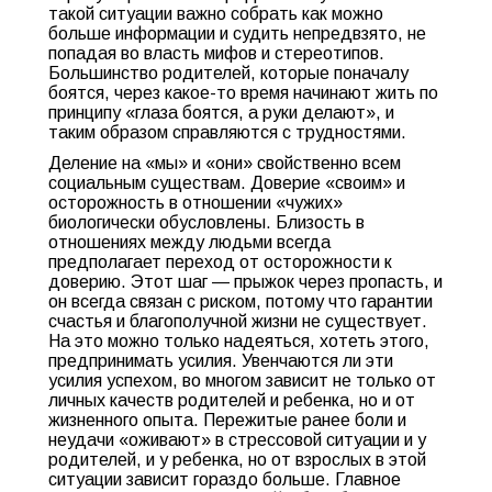
такой ситуации важно собрать как можно
больше информации и судить непредвзято, не
попадая во власть мифов и стереотипов.
Большинство родителей, которые поначалу
боятся, через какое-то время начинают жить по
принципу «глаза боятся, а руки делают», и
таким образом справляются с трудностями.
Деление на «мы» и «они» свойственно всем
социальным существам. Доверие «своим» и
осторожность в отношении «чужих»
биологически обусловлены. Близость в
отношениях между людьми всегда
предполагает переход от осторожности к
доверию. Этот шаг — прыжок через пропасть, и
он всегда связан с риском, потому что гарантии
счастья и благополучной жизни не существует.
На это можно только надеяться, хотеть этого,
предпринимать усилия. Увенчаются ли эти
усилия успехом, во многом зависит не только от
личных качеств родителей и ребенка, но и от
жизненного опыта. Пережитые ранее боли и
неудачи «оживают» в стрессовой ситуации и у
родителей, и у ребенка, но от взрослых в этой
ситуации зависит гораздо больше. Главное