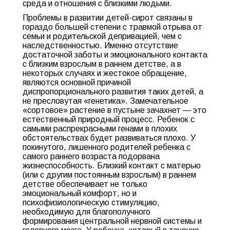
среда и отношения с близкими людьми.
Проблемы в развитии детей-сирот связаны в
гораздо большей степени с травмой отрыва от
семьи и родительской депривацией, чем с
наследственностью. Именно отсутствие
достаточной заботы и эмоционального контакта
с близким взрослым в раннем детстве, а в
некоторых случаях и жестокое обращение,
являются основной причиной
диспропорционального развития таких детей, а
не пресловутая «генетика». Замечательное
«сортовое» растение в пустыне зачахнет — это
естественный природный процесс. Ребенок с
самыми распрекрасными генами в плохих
обстоятельствах будет развиваться плохо. У
покинутого, лишенного родителей ребенка с
самого раннего возраста подорвана
жизнеспособность. Близкий контакт с матерью
(или с другим постоянным взрослым) в раннем
детстве обеспечивает не только
эмоциональный комфорт, но и
психофизиологическую стимуляцию,
необходимую для благополучного
формирования центральной нервной системы и