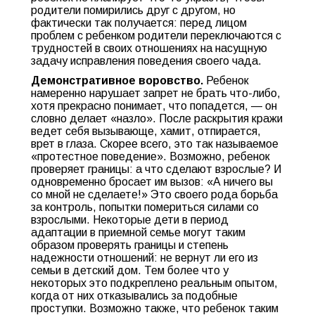
родители помирились друг с другом, но
фактически так получается: перед лицом
проблем с ребенком родители переключаются с
трудностей в своих отношениях на насущную
задачу исправления поведения своего чада.
Демонстративное воровство.
Ребенок
намеренно нарушает запрет не брать что-либо,
хотя прекрасно понимает, что попадется, — он
словно делает «назло». После раскрытия кражи
ведет себя вызывающе, хамит, отпирается,
врет в глаза. Скорее всего, это так называемое
«протестное поведение». Возможно, ребенок
проверяет границы: а что сделают взрослые? И
одновременно бросает им вызов: «А ничего вы
со мной не сделаете!» Это своего рода борьба
за контроль, попытки помериться силами со
взрослыми. Некоторые дети в период
адаптации в приемной семье могут таким
образом проверять границы и степень
надежности отношений: не вернут ли его из
семьи в детский дом. Тем более что у
некоторых это подкреплено реальным опытом,
когда от них отказывались за подобные
проступки. Возможно также, что ребенок таким