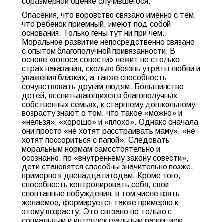
соразмерной оценке случившегося.
Опасения, что воровство связано именно с тем,
что ребенок приемный, имеют под собой
основания. Только гены тут ни при чем.
Моральное развитие непосредственно связано
с опытом благополучной привязанности. В
основе «голоса совести» лежит не столько
страх наказания, сколько боязнь утраты любви и
уважения близких, а также способность
сочувствовать другим людям. Большинство
детей, воспитывающихся в благополучных
собственных семьях, к старшему дошкольному
возрасту знают о том, что такое «можно» и
«нельзя», «хорошо» и «плохо». Однако сначала
они просто «не хотят расстраивать маму», «не
хотят поссориться с папой». Следовать
моральным нормам самостоятельно и
осознанно, по «внутреннему закону совести»,
дети становятся способны значительно позже,
примерно к двенадцати годам. Кроме того,
способность контролировать себя, свои
спонтанные побуждения, в том числе взять
желаемое, формируется также примерно к
этому возрасту. Это связано не только с
социальным и интеллектуальным развитием