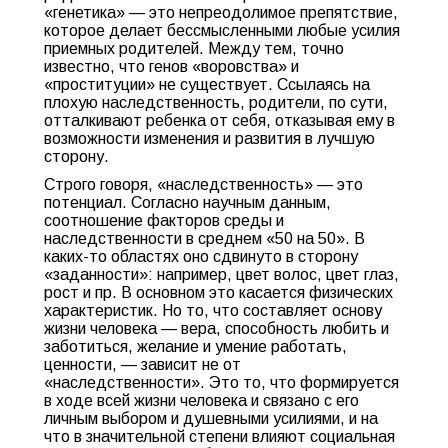
«генетика» — это непреодолимое препятствие,
которое делает бессмысленными любые усилия
приемных родителей. Между тем, точно
известно, что генов «воровства» и
«проституции» не существует. Ссылаясь на
плохую наследственность, родители, по сути,
отталкивают ребенка от себя, отказывая ему в
возможности изменения и развития в лучшую
сторону.
Строго говоря, «наследственность» — это
потенциал. Согласно научным данным,
соотношение факторов среды и
наследственности в среднем «50 на 50». В
каких-то областях оно сдвинуто в сторону
«заданности»: например, цвет волос, цвет глаз,
рост и пр. В основном это касается физических
характеристик. Но то, что составляет основу
жизни человека — вера, способность любить и
заботиться, желание и умение работать,
ценности, — зависит не от
«наследственности». Это то, что формируется
в ходе всей жизни человека и связано с его
личным выбором и душевными усилиями, и на
что в значительной степени влияют социальная