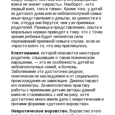
вовсе не значит «украсть». Наоборот, «кто
первый взял, того и тапки». Кроме того, у детей
из детского дома или из неблагополучной семьи
иные представления о деньгах, их ценности и о
том, откуда они берутся, чем у их приемных
родителей. Разница в представлениях, опыте и
моральных нормах приводят к тому, что с точки
зрения ребенка будет непонятна сила
переживаний приемной семьи в случае, если он
«просто взял» то, что ему приглянулось.
Клептомания
, которой опасаются некоторые
родители, слышавшие о таком психическом
нарушении, — это не особенность детей из
неблагополучных семей, а болезнь.
Заболевание это достаточно редкое,
генетически не наследуемое и от социального
происхождения не зависящее. Диагностируют
его психиатры. За многолетнюю практику
работы с приемными детьми авторы данной
книги не сталкивались с ней ни разу, хотя
достаточно много имели дело с невротическим и
прочими формами «детского воровства».
Невротическое воровство.
Воровство этого