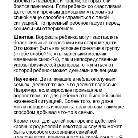
избежать насмешек и травли, которых они
боятся панически. Если ребенок со счастливым
детством и прочным домашним «тылом» за
спиной чаще способен справиться с такой
ситуацией, то приемный ребенок пасует перед
социальным отвержением.
Шантаж.
Воровать ребенка могут заставлять
более сильные сверстники или старшие дети.
Это может быть как условие принятия в группу
(«тебе слабо?!», «ты маленький мальчик,
маменькин сынок?»), так и непосредственные
угрозы физической расправы, откупиться от
которой ребенок может деньгами или вещами.
Научение.
Дети, жившие в неблагополучных
семьях, делают то же, что делают взрослые.
Например, если взрослые промышляли
воровством, то для ребенка это было обычной
жизненной ситуацией. Более того, его даже
могли поощрять и хвалить, если он сам таким же
способом добывал что-то в семью.
Кроме того, для детей повторение действий
кровных родителей в некоторых случаях может
быть способом сохранения семейной
идентичности, привязанности к своей семье: «Я