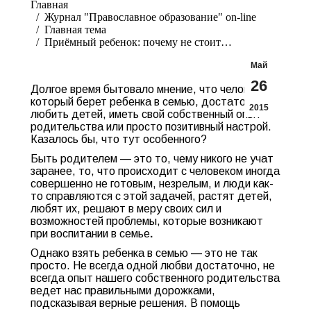
Главная
Журнал "Православное образование" on-line
Главная тема
Приёмный ребенок: почему не стоит…
Май
26
Долгое время бытовало мнение, что человеку,
который берет ребенка в семью, достаточно
2015
любить детей, иметь свой собственный опыт
родительства или просто позитивный настрой.
Казалось бы, что тут особенного?
Быть родителем — это то, чему никого не учат
заранее, то, что происходит с человеком иногда
совершенно не готовым, незрелым, и люди как-
то справляются с этой задачей, растят детей,
любят их, решают в меру своих сил и
возможностей проблемы, которые возникают
при воспитании в семье
.
Однако взять ребенка в семью — это не так
просто. Не всегда одной любви достаточно, не
всегда опыт нашего собственного родительства
ведет нас правильными дорожками,
подсказывая верные решения. В помощь