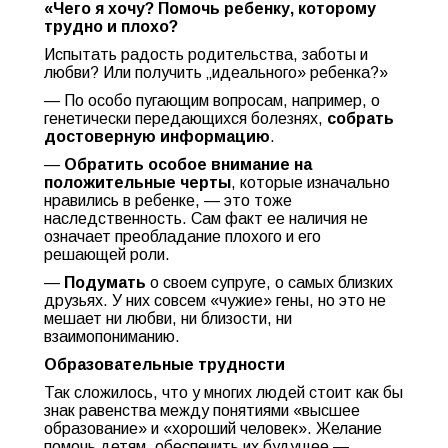
«Чего я хочу? Помочь ребенку, которому
трудно и плохо?
Испытать радость родительства, заботы и
любви? Или получить „идеального» ребенка?»
— По особо пугающим вопросам, например, о
генетически передающихся болезнях,
собрать
достоверную информацию
.
—
Обратить особое внимание на
положительные черты
, которые изначально
нравились в ребенке, — это тоже
наследственность. Сам факт ее наличия не
означает преобладание плохого и его
решающей роли.
—
Подумать
о своем супруге, о самых близких
друзьях. У них совсем «чужие» гены, но это не
мешает ни любви, ни близости, ни
взаимопониманию.
Образовательные трудности
Так сложилось, что у многих людей стоит как бы
знак равенства между понятиями «высшее
образование» и «хороший человек». Желание
помочь детям, обеспечить их будущее —