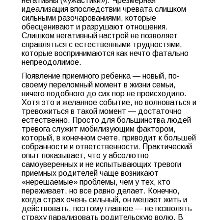
негативны («ужастики»). Чрезмерная
идеализация впоследствии чревата слишком
сильными разочарованиями, которые
обесценивают и разрушают отношения.
Слишком негативный настрой не позволяет
справляться с естественными трудностями,
которые воспринимаются как нечто фатально
непреодолимое.
Появление приемного ребенка — новый, по-
своему переломный момент в жизни семьи,
ничего подобного до сих пор не происходило.
Хотя это и желанное событие, но волноваться и
тревожиться в такой момент — достаточно
естественно. Просто для большинства людей
тревога служит мобилизующим фактором,
который, в конечном счете, приводит к большей
собранности и ответственности. Практический
опыт показывает, что у абсолютно
самоуверенных и не испытывающих тревоги
приемных родителей чаще возникают
«нерешаемые» проблемы, чем у тех, кто
переживает, но все равно делает. Конечно,
когда страх очень сильный, он мешает жить и
действовать, поэтому главное — не позволять
страху парализовать родительскую волю. В