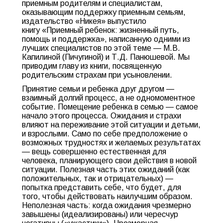
приемным родителям и специалистам,
оказывающим поддержку приемным семьям,
издательство «Никея» выпустило
книгу «Приемный ребенок: жизненный путь,
помощь и поддержка», написанную одними из
лучших специалистов по этой теме — М.В.
Капилиной (Пичугиной) и Т.Д. Панюшевой. Мы
приводим главу из книги, посвященную
родительским страхам при усыновлении.
Принятие семьи и ребенка друг другом —
взаимный долгий процесс, а не одномоментное
событие. Помещение ребенка в семью — самое
начало этого процесса. Ожидания и страхи
влияют на переживание этой ситуации и детьми,
и взрослыми. Само по себе предположение о
возможных трудностях и желаемых результатах
— вещь совершенно естественная для
человека, планирующего свои действия в новой
ситуации. Полезная часть этих ожиданий (как
положительных, так и отрицательных) —
попытка представить себе, что будет, для
того, чтобы действовать наилучшим образом.
Неполезная часть: когда ожидания чрезмерно
завышены (идеализированы) или чересчур