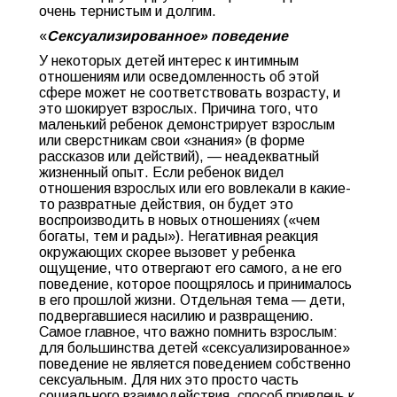
очень тернистым и долгим.
«
Сексуализированное» поведение
У некоторых детей интерес к интимным
отношениям или осведомленность об этой
сфере может не соответствовать возрасту, и
это шокирует взрослых. Причина того, что
маленький ребенок демонстрирует взрослым
или сверстникам свои «знания» (в форме
рассказов или действий), — неадекватный
жизненный опыт. Если ребенок видел
отношения взрослых или его вовлекали в какие-
то развратные действия, он будет это
воспроизводить в новых отношениях («чем
богаты, тем и рады»). Негативная реакция
окружающих скорее вызовет у ребенка
ощущение, что отвергают его самого, а не его
поведение, которое поощрялось и принималось
в его прошлой жизни. Отдельная тема — дети,
подвергавшиеся насилию и развращению.
Самое главное, что важно помнить взрослым:
для большинства детей «сексуализированное»
поведение не является поведением собственно
сексуальным. Для них это просто часть
социального взаимодействия, способ привлечь к