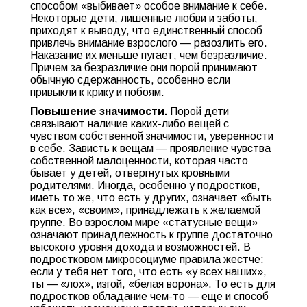
способом «выбивает» особое внимание к себе.
Некоторые дети, лишенные любви и заботы,
приходят к выводу, что единственный способ
привлечь внимание взрослого — разозлить его.
Наказание их меньше пугает, чем безразличие.
Причем за безразличие они порой принимают
обычную сдержанность, особенно если
привыкли к крику и побоям.
Повышение значимости.
Порой дети
связывают наличие каких-либо вещей с
чувством собственной значимости, уверенности
в себе. Зависть к вещам — проявление чувства
собственной малоценности, которая часто
бывает у детей, отвергнутых кровными
родителями. Иногда, особенно у подростков,
иметь то же, что есть у других, означает «быть
как все», «своим», принадлежать к желаемой
группе. Во взрослом мире «статусные вещи»
означают принадлежность к группе достаточно
высокого уровня дохода и возможностей. В
подростковом микросоциуме правила жестче:
если у тебя нет того, что есть «у всех наших»,
ты — «лох», изгой, «белая ворона». То есть для
подростков обладание чем-то — еще и способ