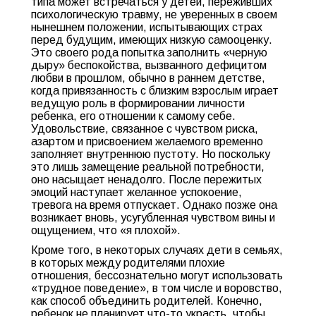
типа может встречаться у детей, переживших
психологическую травму, не уверенных в своем
нынешнем положении, испытывающих страх
перед будущим, имеющих низкую самооценку.
Это своего рода попытка заполнить «черную
дыру» беспокойства, вызванного дефицитом
любви в прошлом, обычно в раннем детстве,
когда привязанность с близким взрослым играет
ведущую роль в формировании личности
ребенка, его отношении к самому себе.
Удовольствие, связанное с чувством риска,
азартом и присвоением желаемого временно
заполняет внутреннюю пустоту. Но поскольку
это лишь замещение реальной потребности,
оно насыщает ненадолго. После пережитых
эмоций наступает желанное успокоение,
тревога на время отпускает. Однако позже она
возникает вновь, усугубленная чувством вины и
ощущением, что «я плохой».
Кроме того, в некоторых случаях дети в семьях,
в которых между родителями плохие
отношения, бессознательно могут использовать
«трудное поведение», в том числе и воровство,
как способ объединить родителей. Конечно,
ребенок не планирует что-то украсть, чтобы