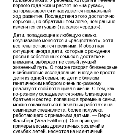
головного мозга. У ребенка, который в течение
первого года жизни растет не «на руках»,
затормаживается и нарушается нормальный
ход развития. Последствия этого достаточно
серьезны, но обратимы тем легче, чем раньше
изменится ситуация (та самая «среда»).
Дети, попадающие в любящую семью,
неузнаваемо меняются и «расцветают», хотя
все гены остаются прежними. И обратная
ситуация: иногда дети, которые с рождения
росли в собственных семьях в достатке и
внимании, выбирают не самый лучший
жизненный путь. О том же говорят близнецовые
и сиблинговые исследования: иногда не просто
дети из одной семьи, но дети с близким
генетическим набором очень по-разному
реализуют свой потенциал в жизни. С тем, как
по-разному складывается жизнь близнецов и
братьев и сестер, попавших в приемные семьи,
можно ознакомиться в печатных работах и на
семинарах специалиста, более полувека
работающего с приемными детьми, — Веры
Фальберг (Vera Fahlberg). Она приводит
примеры весьма драматичных различий в
судьбах детей, несмотря на идентичный