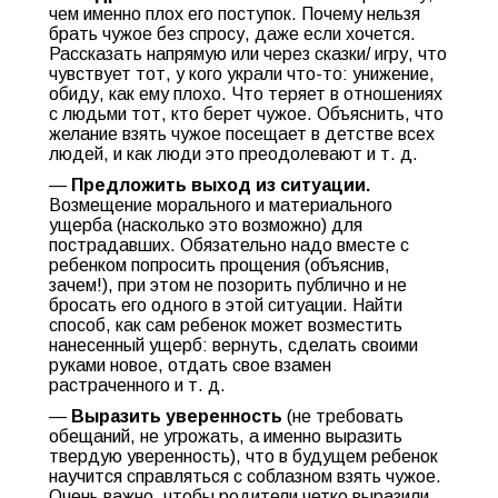
чем именно плох его поступок. Почему нельзя
брать чужое без спросу, даже если хочется.
Рассказать напрямую или через сказки/ игру, что
чувствует тот, у кого украли что-то: унижение,
обиду, как ему плохо. Что теряет в отношениях
с людьми тот, кто берет чужое. Объяснить, что
желание взять чужое посещает в детстве всех
людей, и как люди это преодолевают и т. д.
—
Предложить выход из ситуации.
Возмещение морального и материального
ущерба (насколько это возможно) для
пострадавших. Обязательно надо вместе с
ребенком попросить прощения (объяснив,
зачем!), при этом не позорить публично и не
бросать его одного в этой ситуации. Найти
способ, как сам ребенок может возместить
нанесенный ущерб: вернуть, сделать своими
руками новое, отдать свое взамен
растраченного и т. д.
—
Выразить уверенность
(не требовать
обещаний, не угрожать, а именно выразить
твердую уверенность), что в будущем ребенок
научится справляться с соблазном взять чужое.
Очень важно, чтобы родители четко выразили