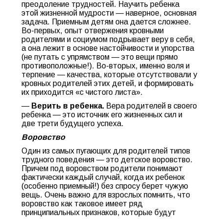
преодоление трудностей. Научить ребенка
этой жизненной мудрости — наверное, основная
задача. Приемным детям она дается сложнее.
Во-первых, опыт отвержения кровными
родителями и социумом подрывает веру в себя,
а она лежит в основе настойчивости и упорства
(не путать с упрямством — это вещи прямо
противоположные!). Во-вторых, именно воля и
терпение — качества, которые отсутствовали у
кровных родителей этих детей, и формировать
их приходится «с чистого листа».
—
Верить в ребенка.
Вера родителей в своего
ребенка — это источник его жизненных сил и
две трети будущего успеха.
Воровство
Один из самых пугающих для родителей типов
трудного поведения — это детское воровство.
Причем под воровством родители понимают
фактически каждый случай, когда их ребенок
(особенно приемный!) без спросу берет чужую
вещь. Очень важно для взрослых помнить, что
воровство как таковое имеет ряд
принципиальных признаков, которые будут