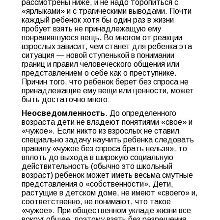
рассмотрены ниже, и не надо торопиться с
«ярлыками» и с трагическими выводами. Почти
каждый ребенок хотя бы один раз в жизни
пробует взять не принадлежащую ему
понравившуюся вещь. Во многом от реакции
взрослых зависит, чем станет для ребенка эта
ситуация — новой ступенькой в понимании
границ и правил человеческого общения или
представлением о себе как о преступнике.
Причин того, что ребенок берет без спроса не
принадлежащие ему вещи или ценности, может
быть достаточно много:
Неосведомленность
. До определенного
возраста дети не владеют понятиями «свое» и
«чужое». Если никто из взрослых не ставил
специально задачу научить ребенка следовать
правилу «чужое без спроса брать нельзя», то
вплоть до выхода в широкую социальную
действительность (обычно это школьный
возраст) ребенок может иметь весьма смутные
представления о «собственности». Дети,
растущие в детском доме, не имеют «своего» и,
соответственно, не понимают, что такое
«чужое». При общественном укладе жизни все
вокруг общее, поэтому взять без разрешения