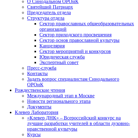
О Синодальном ОРОиК
Святейший Патриарх
Председатель отдела
Структура отдела
Сектор православных общеобразовательных
организаций
Сектор приходского просвещения
Сектор основ православной культуры
Канцелярия
Сектор мероприятий и конкурсов
Юридическая служба
Экспертный совет
Пресс-служба
Контакты
Задать вопрос специалистам Синодального
ОРОиК
Рождественские чтения
Международный этап в Москве
Новости регионального этапа
Документы
Клевер Лаборатория
«Клевер ДНК» – Всероссийский конкурс на
лучшие разработки учителей в области духовно-
нравственной культуры
Курсы