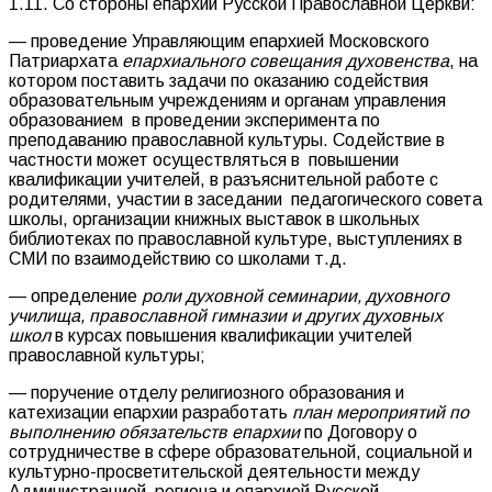
1.11. Со стороны епархии Русской Православной Церкви:
— проведение Управляющим епархией Московского
Патриархата
епархиального совещания духовенства
, на
котором поставить задачи по оказанию содействия
образовательным учреждениям и органам управления
образованием в проведении эксперимента по
преподаванию православной культуры. Содействие в
частности может осуществляться в повышении
квалификации учителей, в разъяснительной работе с
родителями, участии в заседании педагогического совета
школы, организации книжных выставок в школьных
библиотеках по православной культуре, выступлениях в
СМИ по взаимодействию со школами т.д.
— определение
роли духовной семинарии, духовного
училища, православной гимназии и других духовных
школ
в курсах повышения квалификации учителей
православной культуры;
— поручение отделу религиозного образования и
катехизации епархии разработать
план мероприятий по
выполнению обязательств епархии
по Договору о
сотрудничестве в сфере образовательной, социальной и
культурно-просветительской деятельности между
Администрацией региона и епархией Русской