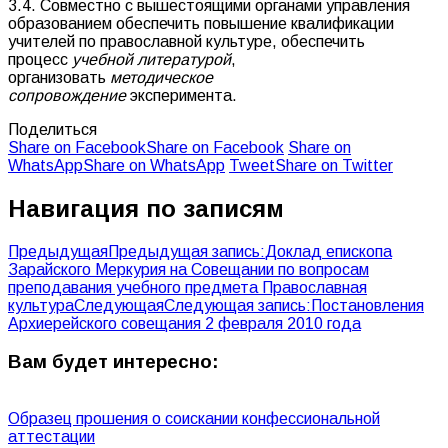
3.4. Совместно с вышестоящими органами управления
образованием обеспечить повышение квалификации
учителей по православной культуре, обеспечить
процесс
учебной литературой
,
организовать
методическое
сопровождение
эксперимента.
Поделиться
Share on Facebook
Share on Facebook
Share on
WhatsApp
Share on WhatsApp
Tweet
Share on Twitter
Навигация по записям
Предыдущая
Предыдущая запись:
Доклад епископа
Зарайского Меркурия на Совещании по вопросам
преподавания учебного предмета Православная
культура
Следующая
Следующая запись:
Постановления
Архиерейского совещания 2 февраля 2010 года
Вам будет интересно:
Образец прошения о соискании конфессиональной
аттестации