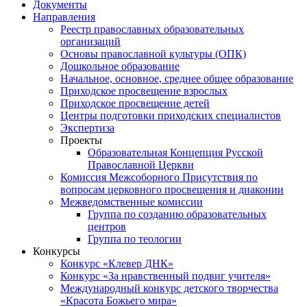
Документы
Направления
Реестр православных образовательных
организаций
Основы православной культуры (ОПК)
Дошкольное образование
Начальное, основное, среднее общее образование
Приходское просвещение взрослых
Приходское просвещение детей
Центры подготовки приходских специалистов
Экспертиза
Проекты
Образовательная Концепция Русской
Православной Церкви
Комиссия Межсоборного Присутствия по
вопросам церковного просвещения и диаконии
Межведомственные комиссии
Группа по созданию образовательных
центров
Группа по теологии
Конкурсы
Конкурс «Клевер ДНК»
Конкурс «За нравственный подвиг учителя»
Международный конкурс детского творчества
«Красота Божьего мира»