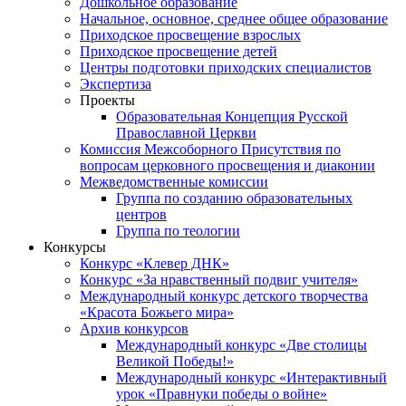
Дошкольное образование
Начальное, основное, среднее общее образование
Приходское просвещение взрослых
Приходское просвещение детей
Центры подготовки приходских специалистов
Экспертиза
Проекты
Образовательная Концепция Русской
Православной Церкви
Комиссия Межсоборного Присутствия по
вопросам церковного просвещения и диаконии
Межведомственные комиссии
Группа по созданию образовательных
центров
Группа по теологии
Конкурсы
Конкурс «Клевер ДНК»
Конкурс «За нравственный подвиг учителя»
Международный конкурс детского творчества
«Красота Божьего мира»
Архив конкурсов
Международный конкурс «Две столицы
Великой Победы!»
Международный конкурс «Интерактивный
урок «Правнуки победы о войне»