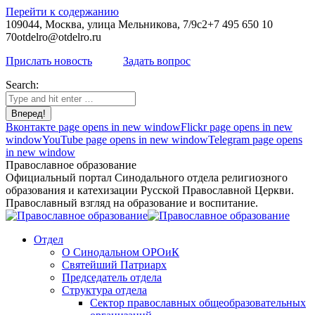
Перейти к содержанию
109044, Москва, улица Мельникова, 7/9с2
+7 495 650 10
70
otdelro@otdelro.ru
Прислать новость
Задать вопрос
Search:
Вконтакте page opens in new window
Flickr page opens in new
window
YouTube page opens in new window
Telegram page opens
in new window
Православное образование
Официальный портал Синодального отдела религиозного
образования и катехизации Русской Православной Церкви.
Православный взгляд на образование и воспитание.
Отдел
О Синодальном ОРОиК
Святейший Патриарх
Председатель отдела
Структура отдела
Сектор православных общеобразовательных