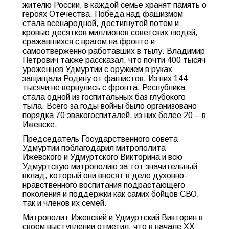
жителю России, в каждой семье хранят память о
героях Отечества. Победа над фашизмом
стала всенародной, достигнутой потом и
кровью десятков миллионов советских людей,
сражавшихся с врагом на фронте и
самоотверженно работавших в тылу. Владимир
Петрович также рассказал, что почти 400 тысяч
уроженцев Удмуртии с оружием в руках
защищали Родину от фашистов. Из них 144
тысячи не вернулись с фронта. Республика
стала одной из госпитальных баз глубокого
тыла. Всего за годы войны было организовано
порядка 70 эвакогоспиталей, из них более 20 – в
Ижевске.
Председатель Государственного совета
Удмуртии поблагодарил митрополита
Ижевского и Удмуртского Викторина и всю
Удмуртскую митрополию за тот значительный
вклад, который они вносят в дело духовно-
нравственного воспитания подрастающего
поколения и поддержки как самих бойцов СВО,
так и членов их семей.
Митрополит Ижевский и Удмуртский Викторин в
своем выступлении отметил, что в начале ХХ