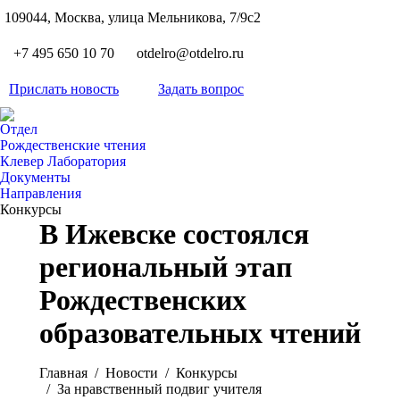
S
109044, Москва, улица Мельникова, 7/9с2
Вкон
page
Flickr
+7 495 650 10 70
otdelro@otdelro.ru
opens
page
YouT
in
opens
Прислать новость
Задать вопрос
page
new
Teleg
in
opens
wind
page
new
Отдел
in
opens
Рождественские чтения
wind
new
Клевер Лаборатория
in
wind
Документы
new
Направления
wind
Конкурсы
В Ижевске состоялся
региональный этап
Рождественских
образовательных чтений
Вы здесь:
Главная
Новости
Конкурсы
За нравственный подвиг учителя