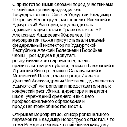
С приветственными словами перед участниками
чтений выступили председатель
Государственного Совета Удмуртии Владимир
Петрович Невоструев, митрополит Ижевский и
Удмуртский Викторин, и руководитель
администрации главы и Правительства УР
Александр Андреевич Журавлев. На
мероприятии также присутствовали главный
федеральный инспектор по Удмуртской
Республике Алексей Валерьевич Воробьев,
члены Президиума и депутаты
республиканского парламента, члены
правительства республики, епископ Глазовский и
Игринский Виктор, епископ Сарапульский и
Можгинский Павел, глава города Ижевска
Дмитрий Александрович Чистяков, духовенство
Удмуртской митрополии и представители иных
конфессий республики, директора и педагоги
школ, учреждений среднего и высшего
профессионального образования и
представители общественности.
Открывая мероприятие, спикер регионального
парламента Владимир Невоструев отметил, что
тема Рождественских чтений близка каждому