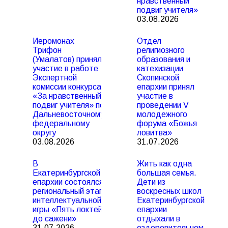
нравственный
подвиг учителя»
03.08.2026
Иеромонах
Отдел
Трифон
религиозного
(Умалатов) принял
образования и
участие в работе
катехизации
Экспертной
Скопинской
комиссии конкурса
епархии принял
«За нравственный
участие в
подвиг учителя» по
проведении V
Дальневосточному
молодежного
федеральному
форума «Божья
округу
ловитва»
03.08.2026
31.07.2026
В
Жить как одна
Екатеринбургской
большая семья.
епархии состоялся
Дети из
региональный этап
воскресных школ
интеллектуальной
Екатеринбургской
игры «Пять локтей
епархии
до сажени»
отдыхали в
31.07.2026
оздоровительном