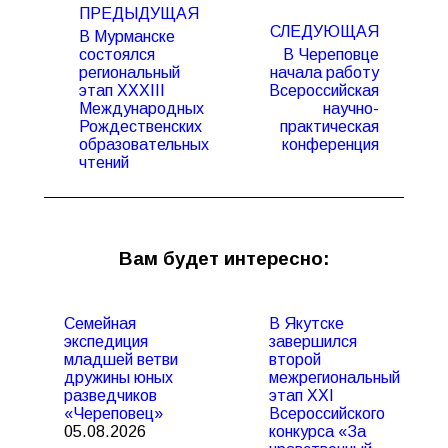
ПРЕДЫДУЩАЯ
по
СЛЕДУЮЩАЯ
В Мурманске
записям
состоялся
В Череповце
региональный
начала работу
этап XXХIII
Всероссийская
Предыдущая
Следующая
Международных
научно-
запись:
запись:
Рождественских
практическая
образовательных
конференция
чтений
Вам будет интересно:
Семейная
В Якутске
экспедиция
завершился
младшей ветви
второй
дружины юных
межрегиональный
разведчиков
этап XXI
«Череповец»
Всероссийского
05.08.2026
конкурса «За