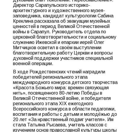
Директор Сарапульского историко-
архитектурного и художественного музея-
заповедника, кандидат культурологии Сабина
Креклина рассказала об эвакуации музейных
ценностей в период Великой Отечественной
войны в Сарапул. Руководитель отдела по
церковной благотворительности и социальному
служению Ижевской и епархии иерей Олег
Митчицков осветил в своём выступлении
благотворительную работу Церкви и вопросы
духовной поддержки участников специальной
военной операции.
В ходе Рождественских чтений наградили
победителей регионального этапа
международного конкурса детского творчества
«Красота Божьего мира: времен связующая
нить», посвященного 80-летию Победы в
Великой Отечественной войне, и победителя
регионального этапа XIX ежегодного
Всероссийского конкурса в области педагогики,
воспитания и работы с детьми и молодёжью до
20 лет «За нравственный подвиг учителя». Им
стала Татьяна Рысаева, учитель классов с
изучением основ православной культуры школы