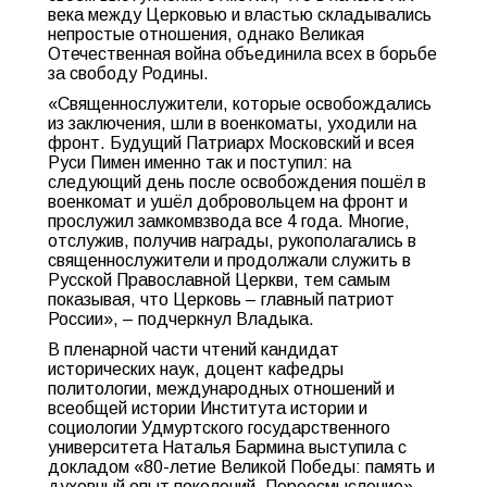
века между Церковью и властью складывались
непростые отношения, однако Великая
Отечественная война объединила всех в борьбе
за свободу Родины.
«Священнослужители, которые освобождались
из заключения, шли в военкоматы, уходили на
фронт. Будущий Патриарх Московский и всея
Руси Пимен именно так и поступил: на
следующий день после освобождения пошёл в
военкомат и ушёл добровольцем на фронт и
прослужил замкомвзвода все 4 года. Многие,
отслужив, получив награды, рукополагались в
священнослужители и продолжали служить в
Русской Православной Церкви, тем самым
показывая, что Церковь – главный патриот
России», – подчеркнул Владыка.
В пленарной части чтений кандидат
исторических наук, доцент кафедры
политологии, международных отношений и
всеобщей истории Института истории и
социологии Удмуртского государственного
университета Наталья Бармина выступила с
докладом «80-летие Великой Победы: память и
духовный опыт поколений. Переосмысление».