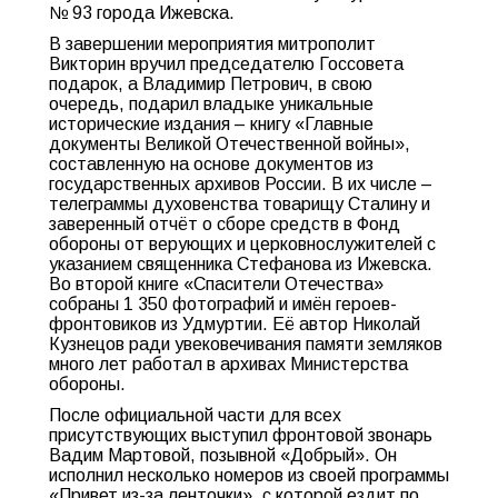
№ 93 города Ижевска.
В завершении мероприятия митрополит
Викторин вручил председателю Госсовета
подарок, а Владимир Петрович, в свою
очередь, подарил владыке уникальные
исторические издания – книгу «Главные
документы Великой Отечественной войны»,
составленную на основе документов из
государственных архивов России. В их числе –
телеграммы духовенства товарищу Сталину и
заверенный отчёт о сборе средств в Фонд
обороны от верующих и церковнослужителей с
указанием священника Стефанова из Ижевска.
Во второй книге «Спасители Отечества»
собраны 1 350 фотографий и имён героев-
фронтовиков из Удмуртии. Её автор Николай
Кузнецов ради увековечивания памяти земляков
много лет работал в архивах Министерства
обороны.
После официальной части для всех
присутствующих выступил фронтовой звонарь
Вадим Мартовой, позывной «Добрый». Он
исполнил несколько номеров из своей программы
«Привет из-за ленточки», с которой ездит по