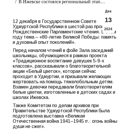
В Ижевске состоялся региональный этап…
Дек
13
12 декабря в Государственном Совете
Удмуртской Республики в шестой раз прошли
2024
Рождественские Парламентские чтения. В этом
году тема – «80-летие Великой Победы: память
и духовный опыт поколений».
Перед началом чтений в фойе Зала заседаний
школьницы, обучающиеся в рамках проекта
«Традиционное воспитание девушек 5-9-х
классов», рассказывали о благотворительной
акции «Белый цветок», которая сейчас
проходит в Удмуртии, и призывали желающих
жертвовать на помощь тяжелобольным детям.
Взамен девочки передавали благотворителям
белые цветки, изготовленные в детских садах и
школах Ижевска.
Также Комитетом по делам архивов при
Правительстве Удмуртской Республики была
подготовлена выставка «Великая
Отечественная война 1941–1945 гг.: огонь войны
души не сжег».