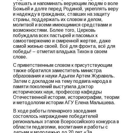
утешать и напоминать верующим людям о воле
Божьей и долге перед Родиной, укреплять веру
и надежду в гражданах, ставших на защиту
страны, поддержать их словом и делом,
молитвой и всеми имеющимися средствами и
возможностями. Более того, Церковь
побуждала всех пастырей и пасомых к
самоотвержению и смиренной жертве, даже
самой жизнью своей. Всё для фронта, всё для
победы! – отметил владыка Тихон в своем
слове.
С приветственным словом к присутствующим
также обратился заместитель министра
образования и науки Адыгеи Артем Журавель.
Затем с докладом на тему подвига народа в
памяти поколений выступила доктор
исторических наук, профессор кафедры
Отечественной истории, историографии, теории
и методологии истории АГУ Елена Малышева.
В ходе работы пленарного заседания
состоялось награждение победителей
региональных этапов Всероссийского конкурса в
области педагогики, воспитания и работы с
детьми и молодежью до 20 лет «За