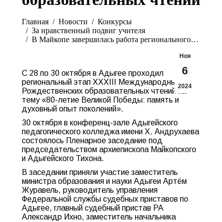
Вы здесь:
Главная
Новости
Конкурсы
За нравственный подвиг учителя
В Майкопе завершилась работа регионального…
Ноя
6
С 28 по 30 октября в Адыгее проходил
региональный этап XXXIII Международных
2024
Рождественских образовательных чтений на
тему «80-летие Великой Победы: память и
духовный опыт поколений».
30 октября в конференц-зале Адыгейского
педагогического колледжа имени Х. Андрухаева
состоялось Пленарное заседание под
председательством архиепископа Майкопского
и Адыгейского Тихона.
В заседании приняли участие заместитель
министра образования и науки Адыгеи Артём
Журавель, руководитель управления
Федеральной службы судебных приставов по
Адыгее, главный судебный пристав РА
Александр Ихно, заместитель начальника