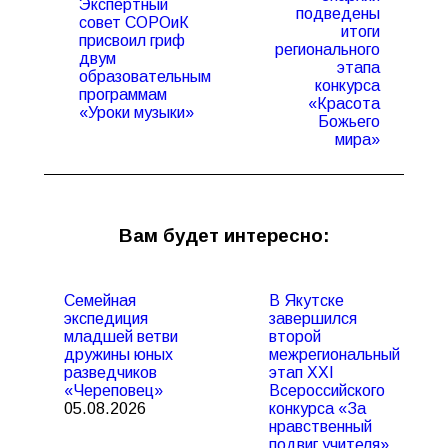
Экспертный
подведены
совет СОРОиК
итоги
присвоил гриф
регионального
Предыдущая
Следующая
двум
этапа
запись:
запись:
образовательным
конкурса
программам
«Красота
«Уроки музыки»
Божьего
мира»
Вам будет интересно:
Семейная
В Якутске
экспедиция
завершился
младшей ветви
второй
дружины юных
межрегиональный
разведчиков
этап XXI
«Череповец»
Всероссийского
05.08.2026
конкурса «За
нравственный
подвиг учителя»