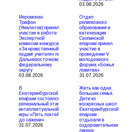
03.08.2026
Иеромонах
Отдел
Трифон
религиозного
(Умалатов) принял
образования и
участие в работе
катехизации
Экспертной
Скопинской
комиссии конкурса
епархии принял
«За нравственный
участие в
подвиг учителя» по
проведении V
Дальневосточному
молодежного
федеральному
форума «Божья
округу
ловитва»
03.08.2026
31.07.2026
В
Жить как одна
Екатеринбургской
большая семья.
епархии состоялся
Дети из
региональный этап
воскресных школ
интеллектуальной
Екатеринбургской
игры «Пять локтей
епархии
до сажени»
отдыхали в
31.07.2026
оздоровительном
лагере