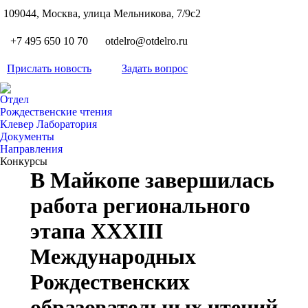
S
109044, Москва, улица Мельникова, 7/9с2
Вкон
page
Flickr
+7 495 650 10 70
otdelro@otdelro.ru
opens
page
YouT
in
opens
Прислать новость
Задать вопрос
page
new
Teleg
in
opens
wind
page
new
Отдел
in
opens
Рождественские чтения
wind
new
Клевер Лаборатория
in
wind
Документы
new
Направления
wind
Конкурсы
В Майкопе завершилась
работа регионального
этапа XXXIII
Международных
Рождественских
образовательных чтений