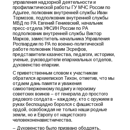
управления надзорной деятельности и
профилактической работы ГУ МЧС России по
Адыгее, полковник внутренней службы Иван
Тормозов, подполковник внутренней службы
МВД по РА Евгений Гениевский, начальник
пресс-отдела УФСИН России по РА
подполковник внутренней службы Виктор
Марков, заместитель начальника Управления
Росгвардии по РА по военно-политической
работе полковник Назим Эсрефов,
представители казачества, педагоги, историки,
ученые, руководители епархиальных отделов,
духовенство епархии.
С приветственным словом к участникам
обратился архиепископ Тихон, отметив, что мы
отдаем дань памяти и уважения
самоотверженному подвигу и героизму
советских воинов – от генерала до простого
рядового солдата – каждому, кто с оружием в
руках беспощадно боролся с фашистской
ордой, освобождая не только наши родные
земли, но и Европу от нацистского
человеконенавистничества.
– Духовенство было призвано ободрять,