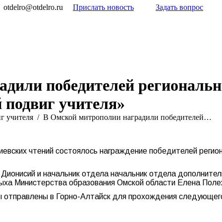
otdelro@otdelro.ru
Прислать новость
Задать вопрос
дили победителей регионально
 подвиг учителя»
г учителя
В Омской митрополии наградили победителей…
евских чтений состоялось награждение победителей регион
Дионисий и начальник отдела начальник отдела дополните
дыха Министерства образования Омской области Елена Поле
ы отправлены в Горно-Алтайск для прохождения следующего