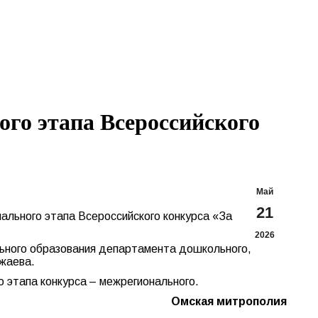
Search:
Вконтакте
Flickr
YouTu
Te
page
page
page
pa
opens
opens
opens
op
in
in
in
in
new
new
new
n
window
window
windo
w
го этапа Всероссийского
Май
21
ального этапа Всероссийского конкурса «За
2026
льного образования департамента дошкольного,
жаева.
 этапа конкурса – межрегионального.
Омская митрополия