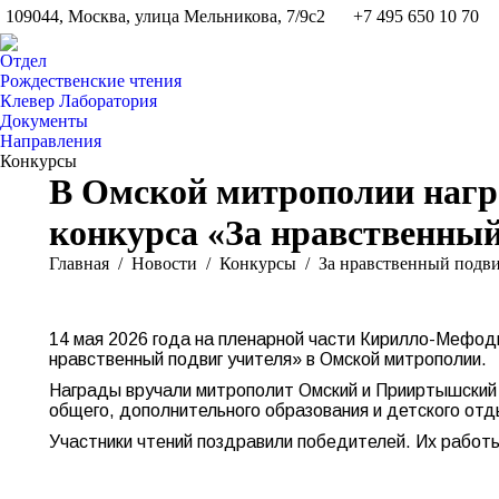
109044, Москва, улица Мельникова, 7/9с2
+7 495 650 10 70
Отдел
Рождественские чтения
Клевер Лаборатория
Документы
Направления
Конкурсы
В Омской митрополии награ
конкурса «За нравственный
Вы здесь:
Главная
Новости
Конкурсы
За нравственный подви
14 мая 2026 года на пленарной части Кирилло-Мефоди
нравственный подвиг учителя» в Омской митрополии.
Награды вручали митрополит Омский и Прииртышский 
общего, дополнительного образования и детского от
Участники чтений поздравили победителей. Их работ