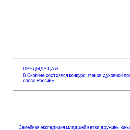
Навигация
ПРЕДЫДУЩАЯ
по
В Скопине состоялся конкурс чтецов духовной по
Предыдущая
записям
слово России»
запись:
Семейная экспедиция младшей ветви дружины юны