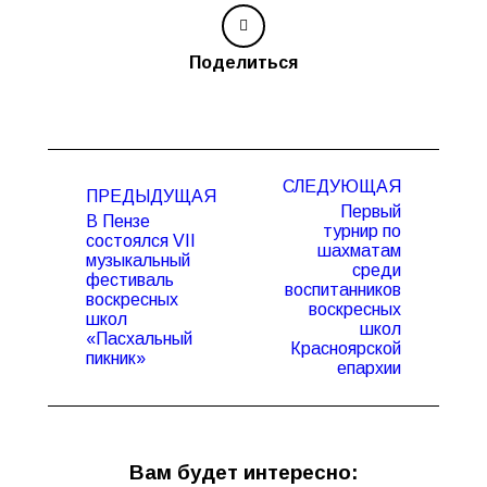
Поделиться
Навигация
СЛЕДУЮЩАЯ
по
ПРЕДЫДУЩАЯ
Первый
записям
В Пензе
турнир по
состоялся VII
шахматам
музыкальный
среди
фестиваль
Предыдущая
Следующая
воспитанников
воскресных
запись:
запись:
воскресных
школ
школ
«Пасхальный
Красноярской
пикник»
епархии
Вам будет интересно: