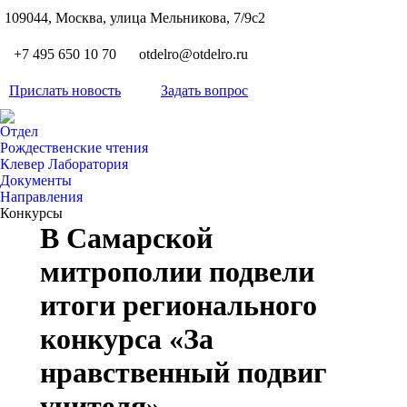
S
109044, Москва, улица Мельникова, 7/9с2
Вкон
page
Flickr
+7 495 650 10 70
otdelro@otdelro.ru
opens
page
YouT
in
opens
Прислать новость
Задать вопрос
page
new
Teleg
in
opens
wind
page
new
Отдел
in
opens
Рождественские чтения
wind
new
Клевер Лаборатория
in
wind
Документы
new
Направления
wind
Конкурсы
В Самарской
митрополии подвели
итоги регионального
конкурса «За
нравственный подвиг
учителя»