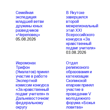
Семейная
В Якутске
экспедиция
завершился
младшей ветви
второй
дружины юных
межрегиональный
разведчиков
этап XXI
«Череповец»
Всероссийского
05.08.2026
конкурса «За
нравственный
подвиг учителя»
03.08.2026
Иеромонах
Отдел
Трифон
религиозного
(Умалатов) принял
образования и
участие в работе
катехизации
Экспертной
Скопинской
комиссии конкурса
епархии принял
«За нравственный
участие в
подвиг учителя» по
проведении V
Дальневосточному
молодежного
федеральному
форума «Божья
округу
ловитва»