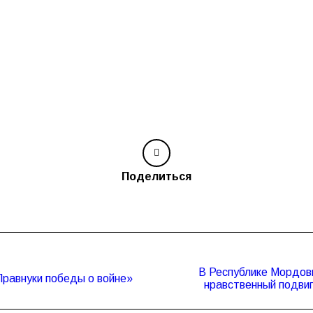
Поделиться
В Республике Мордови
Следующая
равнуки победы о войне»
нравственный подвиг
запись: