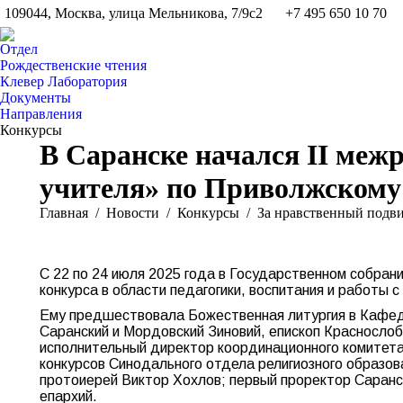
109044, Москва, улица Мельникова, 7/9с2
+7 495 650 10 70
Отдел
Рождественские чтения
Клевер Лаборатория
Документы
Направления
Конкурсы
В Саранске начался II меж
учителя» по Приволжскому
Вы здесь:
Главная
Новости
Конкурсы
За нравственный подви
С 22 по 24 июля 2025 года в Государственном собран
конкурса в области педагогики, воспитания и работы
Ему предшествовала Божественная литургия в Кафедр
Саранский и Мордовский Зиновий, епископ Красносло
исполнительный директор координационного комитета
конкурсов Синодального отдела религиозного образов
протоиерей Виктор Хохлов; первый проректор Саранс
епархий.