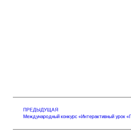
Навигация
по
ПРЕДЫДУЩАЯ
Предыдущая
записям
Международный конкурс «Интерактивный урок «П
запись: