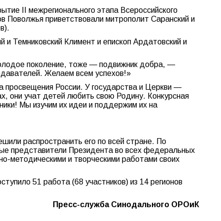
ытие II межрегионального этапа Всероссийского
нов Поволжья приветствовали митрополит Саранский и
в).
 и Темниковский Климент и епископ Ардатовский и
молодое поколение, тоже — подвижник добра, —
одавателей. Желаем всем успехов!»
а просвещения России. У государства и Церкви —
х, они учат детей любить свою Родину. Конкурсная
ники! Мы изучим их идеи и поддержим их на
ешили распространить его по всей стране. По
ые представители Президента во всех федеральных
ебно-методическими и творческими работами своих
тупило 51 работа (68 участников) из 14 регионов
Пресс-служба Синодального ОРОиК