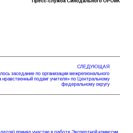
Пресс-служба Синодального ОРОиК
СЛЕДУЮЩАЯ
лось заседание по организации межрегионального
а нравственный подвиг учителя» по Центральному
федеральному округу
атов) принял участие в работе Экспертной комиссии