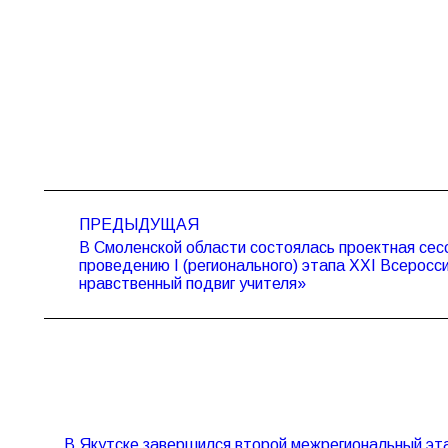
Навигация
ПРЕДЫДУЩАЯ
по
В Смоленской области состоялась проектная сес
записям
Предыдущая
проведению I (регионального) этапа XXI Всеросси
запись:
нравственный подвиг учителя»
В Якутске завершился второй межрегиональный эта