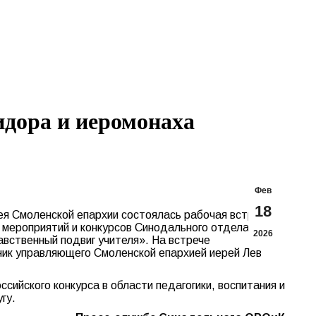
Search:
Вконтакте
Flickr
YouTu
Te
page
page
page
pa
opens
opens
opens
op
in
in
in
in
new
new
new
n
window
window
windo
w
идора и иеромонаха
Фев
18
ея Смоленской епархии состоялась рабочая встреча
 мероприятий и конкурсов Синодального отдела
2026
авственный подвиг учителя». На встрече
ник управляющего Смоленской епархией иерей Лев
ийского конкурса в области педагогики, воспитания и
гу.