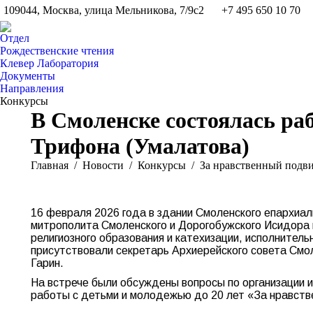
109044, Москва, улица Мельникова, 7/9с2
+7 495 650 10 70
Отдел
Рождественские чтения
Клевер Лаборатория
Документы
Направления
Конкурсы
В Смоленске состоялась ра
Трифона (Умалатова)
Вы здесь:
Главная
Новости
Конкурсы
За нравственный подви
16 февраля 2026 года в здании Смоленского епархиал
митрополита Смоленского и Дорогобужского Исидора 
религиозного образования и катехизации, исполнител
присутствовали секретарь Архиерейского совета Смо
Гарин.
На встрече были обсуждены вопросы по организации и
работы с детьми и молодежью до 20 лет «За нравств