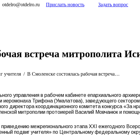
otdelro@otdelro.ru
Прислать новость
Задать вопрос
бочая встреча митрополита Ис
г учителя
В Смоленске состоялась рабочая встреча…
ьного управления в рабочем кабинете епархиального архиер
и иеромонаха Трифона (Умалатова), заведующего сектором
ьного директора координационного комитета конкурса «За нр
ленской митрополии протоиерей Василий Мовчанюк и помощ
 приведению межрегионального этапа ХXI ежегодного Всеросс
енный подвиг учителя» по Центральному федеральному окру