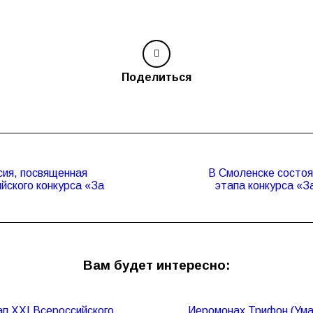
Поделиться
сия, посвященная
В Смоленске состоя
Следующая
йского конкурса «За
этапа конкурса «З
запись:
Вам будет интересно:
п XXI Всероссийского
Иеромонах Трифон (Умал